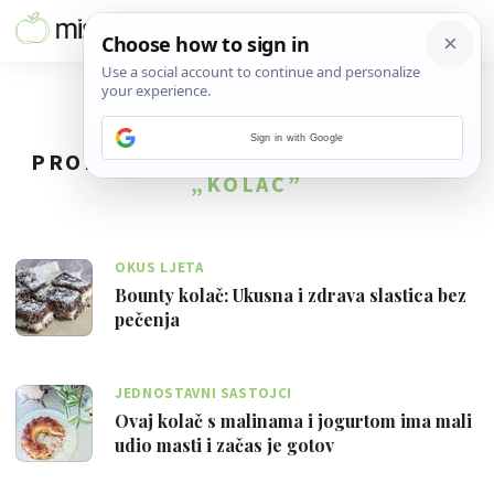
Sign in with Google
PRONAĐENO
76
REZULTATA ZA TAG
„KOLAČ”
OKUS LJETA
Bounty kolač: Ukusna i zdrava slastica bez
pečenja
JEDNOSTAVNI SASTOJCI
Ovaj kolač s malinama i jogurtom ima mali
udio masti i začas je gotov