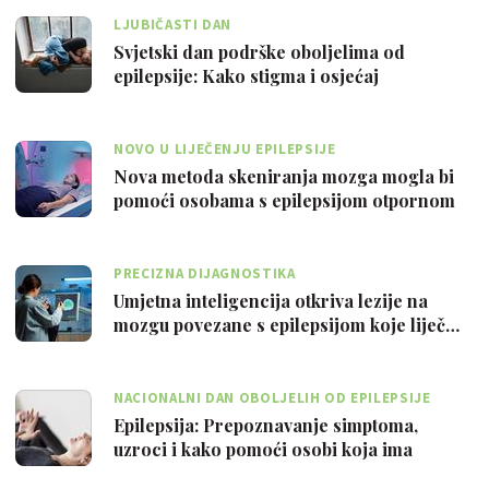
LJUBIČASTI DAN
Svjetski dan podrške oboljelima od
epilepsije: Kako stigma i osjećaj
usamljenos…
NOVO U LIJEČENJU EPILEPSIJE
Nova metoda skeniranja mozga mogla bi
pomoći osobama s epilepsijom otpornom
na …
PRECIZNA DIJAGNOSTIKA
Umjetna inteligencija otkriva lezije na
mozgu povezane s epilepsijom koje liječ…
NACIONALNI DAN OBOLJELIH OD EPILEPSIJE
Epilepsija: Prepoznavanje simptoma,
uzroci i kako pomoći osobi koja ima
napadaj