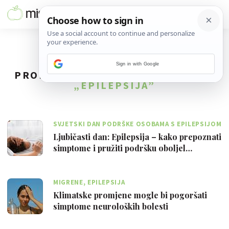
Sign in with Google
PRONAĐENO
18
REZULTATA ZA TAG
„EPILEPSIJA”
SVJETSKI DAN PODRŠKE OSOBAMA S EPILEPSIJOM
Ljubičasti dan: Epilepsija – kako prepoznati
simptome i pružiti podršku oboljel…
MIGRENE, EPILEPSIJA
Klimatske promjene mogle bi pogoršati
simptome neuroloških bolesti