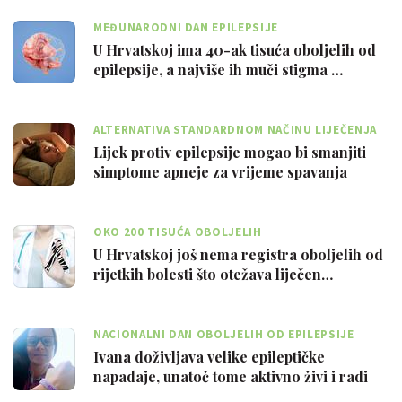
MEĐUNARODNI DAN EPILEPSIJE
U Hrvatskoj ima 40-ak tisuća oboljelih od
epilepsije, a najviše ih muči stigma …
ALTERNATIVA STANDARDNOM NAČINU LIJEČENJA
Lijek protiv epilepsije mogao bi smanjiti
simptome apneje za vrijeme spavanja
OKO 200 TISUĆA OBOLJELIH
U Hrvatskoj još nema registra oboljelih od
rijetkih bolesti što otežava liječen…
NACIONALNI DAN OBOLJELIH OD EPILEPSIJE
Ivana doživljava velike epileptičke
napadaje, unatoč tome aktivno živi i radi