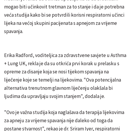
mogao biti učinkovit tretman za to stanje i da je potrebna
veća studija kako bi se potvrdili korisni respiratorni učinci
lijeka na većoj skupini pacijenata s apnejom za vrijeme
spavanja.
Erika Radford, voditeljica za zdravstvene savjete u Asthma
+ Lung UK, rekla je da su otkrića prvi korak u prelasku s
opreme za disanje koja se nosi tijekom spavanja na
liječenje koje se temelji na lijekovima. "Ova potencijalna
alternativa trenutnom glavnom liječenju olakšala bi
ljudima da upravljaju svojim stanjem", dodala je.
"Ovo je važna studija koja naglašava da terapija lijekovima
za apneju za vrijeme spavanja nije daleko od toga da
postane stvarnost", rekao je dr. Sriram Iyer, respiratorni