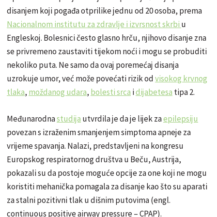
disanjem koji pogađa otprilike jednu od 20 osoba, prema
Nacionalnom institutu za zdravlje i izvrsnost skrbi
u
Engleskoj. Bolesnici često glasno hrču, njihovo disanje zna
se privremeno zaustaviti tijekom noći i mogu se probuditi
nekoliko puta. Ne samo da ovaj poremećaj disanja
uzrokuje umor, već može povećati rizik od
visokog krvnog
tlaka
,
moždanog udara
,
bolesti srca
i
dijabetesa
tipa 2.
Međunarodna
studija
utvrdila je da je lijek za
epilepsiju
povezan s izraženim smanjenjem simptoma apneje za
vrijeme spavanja. Nalazi, predstavljeni na kongresu
Europskog respiratornog društva u Beču, Austrija,
pokazali su da postoje moguće opcije za one koji ne mogu
koristiti mehanička pomagala za disanje kao što su aparati
za stalni pozitivni tlak u dišnim putovima (engl.
continuous positive airway pressure – CPAP).