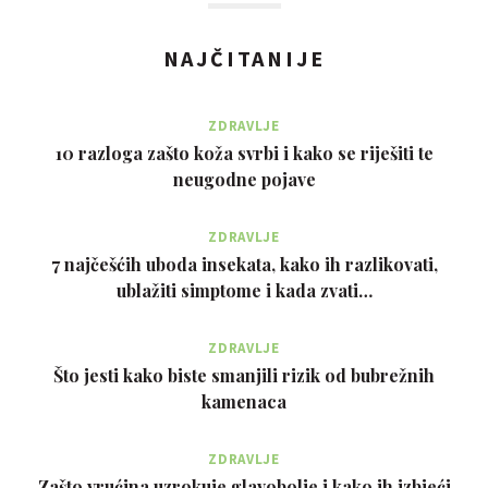
NAJČITANIJE
ZDRAVLJE
10 razloga zašto koža svrbi i kako se riješiti te
neugodne pojave
ZDRAVLJE
7 najčešćih uboda insekata, kako ih razlikovati,
ublažiti simptome i kada zvati…
ZDRAVLJE
Što jesti kako biste smanjili rizik od bubrežnih
kamenaca
ZDRAVLJE
Zašto vrućina uzrokuje glavobolje i kako ih izbjeći