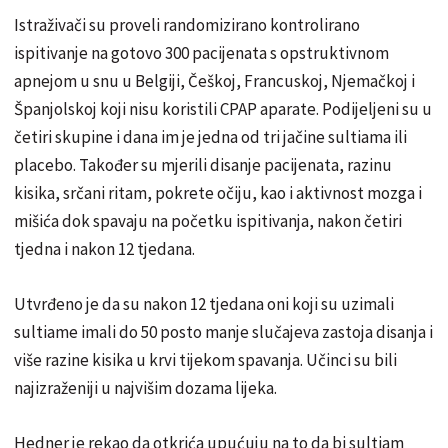
Istraživači su proveli randomizirano kontrolirano
ispitivanje na gotovo 300 pacijenata s opstruktivnom
apnejom u snu u Belgiji, Češkoj, Francuskoj, Njemačkoj i
Španjolskoj koji nisu koristili CPAP aparate. Podijeljeni su u
četiri skupine i dana im je jedna od tri jačine sultiama ili
placebo. Također su mjerili disanje pacijenata, razinu
kisika, srčani ritam, pokrete očiju, kao i aktivnost mozga i
mišića dok spavaju na početku ispitivanja, nakon četiri
tjedna i nakon 12 tjedana.
Utvrđeno je da su nakon 12 tjedana oni koji su uzimali
sultiame imali do 50 posto manje slučajeva zastoja disanja i
više razine kisika u krvi tijekom spavanja. Učinci su bili
najizraženiji u najvišim dozama lijeka.
Hedner je rekao da otkrića upućuju na to da bi sultiam