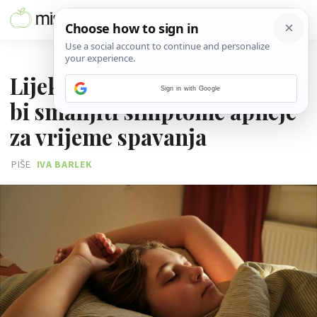
11. RUJNA 2024.
Lijek protiv epilepsije mogao
Sign in with Google
bi smanjiti simptome apneje
za vrijeme spavanja
PIŠE
IVA BARLEK