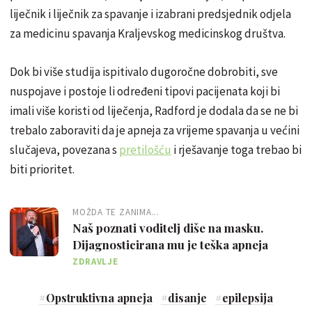
liječnik i liječnik za spavanje i izabrani predsjednik odjela
za medicinu spavanja Kraljevskog medicinskog društva.
Dok bi više studija ispitivalo dugoročne dobrobiti, sve
nuspojave i postoje li određeni tipovi pacijenata koji bi
imali više koristi od liječenja, Radford je dodala da se ne bi
trebalo zaboraviti da je apneja za vrijeme spavanja u većini
slučajeva, povezana s
pretilošću
i rješavanje toga trebao bi
biti prioritet.
MOŽDA TE ZANIMA...
Naš poznati voditelj diše na masku.
Dijagnosticirana mu je teška apneja
ZDRAVLJE
#
Opstruktivna apneja
#
disanje
#
epilepsija