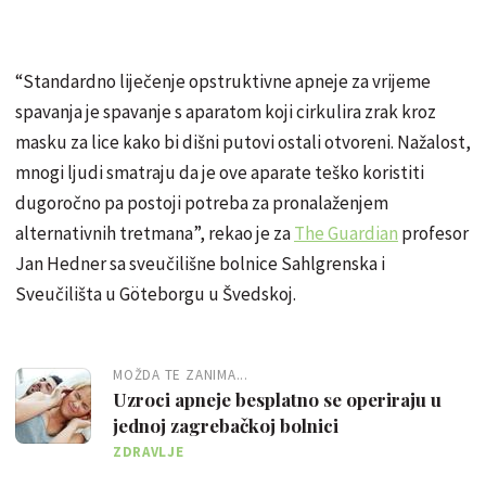
“Standardno liječenje opstruktivne apneje za vrijeme
spavanja je spavanje s aparatom koji cirkulira zrak kroz
masku za lice kako bi dišni putovi ostali otvoreni. Nažalost,
mnogi ljudi smatraju da je ove aparate teško koristiti
dugoročno pa postoji potreba za pronalaženjem
alternativnih tretmana”, rekao je za
The Guardian
profesor
Jan Hedner sa sveučilišne bolnice Sahlgrenska i
Sveučilišta u Göteborgu u Švedskoj.
MOŽDA TE ZANIMA...
Uzroci apneje besplatno se operiraju u
jednoj zagrebačkoj bolnici
ZDRAVLJE