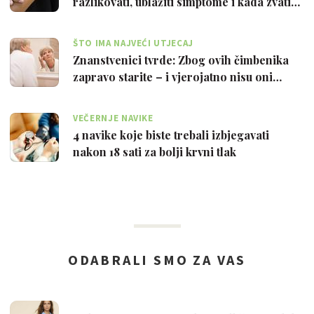
razlikovati, ublažiti simptome i kada zvati…
ŠTO IMA NAJVEĆI UTJECAJ
Znanstvenici tvrde: Zbog ovih čimbenika
zapravo starite – i vjerojatno nisu oni…
VEČERNJE NAVIKE
4 navike koje biste trebali izbjegavati
nakon 18 sati za bolji krvni tlak