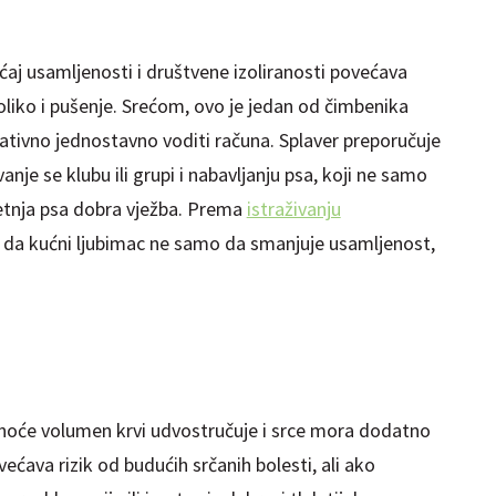
ćaj usamljenosti i društvene izoliranosti povećava
koliko i pušenje. Srećom, ovo je jedan od čimbenika
elativno jednostavno voditi računa. Splaver preporučuje
nje se klubu ili grupi i nabavljanju psa, koji ne samo
šetnja psa dobra vježba. Prema
istraživanju
 da kućni ljubimac ne samo da smanjuje usamljenost,
noće volumen krvi udvostručuje i srce mora dodatno
ećava rizik od budućih srčanih bolesti, ali ako