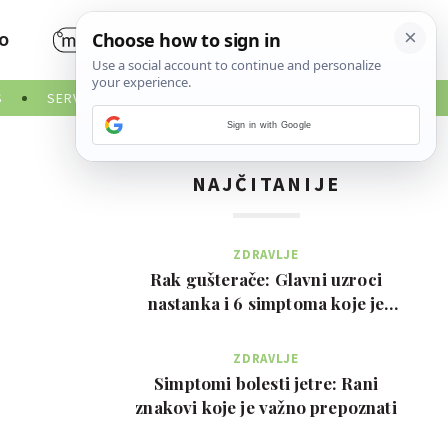
O
S
SERVISNE INFORMACIJE
Sign in with Google
NAJČITANIJE
ZDRAVLJE
Rak gušterače: Glavni uzroci
nastanka i 6 simptoma koje je
važno prepoznati na …
ZDRAVLJE
Simptomi bolesti jetre: Rani
znakovi koje je važno prepoznati