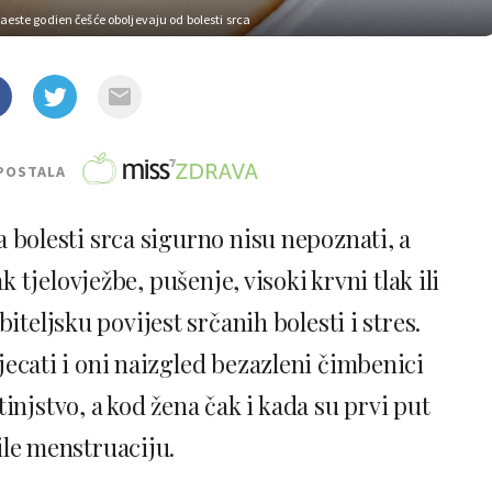
aeste godien češće oboljevaju od bolesti srca
POSTALA
a bolesti srca sigurno nisu nepoznati, a
 tjelovježbe, pušenje, visoki krvni tlak ili
iteljsku povijest srčanih bolesti i stres.
jecati i oni naizgled bezazleni čimbenici
tinjstvo, a kod žena čak i kada su prvi put
le menstruaciju.