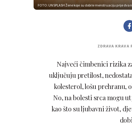
FOTO: UNSPLASH
Žene koje su dobile menstruaciju prije dvan
ZDRAVA KRAVA 
Najveći čimbenici rizika z
uključuju pretilost, nedostatak
kolesterol, lošu prehranu, ob
No, na bolesti srca mogu ut
kao što su ljubavni život, dje
dobi