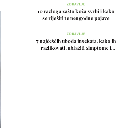
ZDRAVLJE
10 razloga zašto koža svrbi i kako
se riješiti te neugodne pojave
ZDRAVLJE
7 najčešćih uboda insekata, kako ih
razlikovati, ublažiti simptome i
kada zvati…