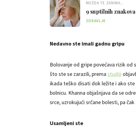
MOŽDA TE ZANIMA...
9 suptilnih znakov
ZDRAVLJE
Nedavno ste imali gadnu gripu
Bolovanje od gripe povećava rizik od
što ste se zarazili, prema
studiji
objavl
ikada teško disati dok ležite i ako ste
bolnicu. Khanna objašnjava da se odre
srce, uzrokujući srčane bolesti, pa čak 
Usamljeni ste