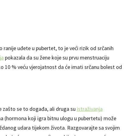
anije uđete u pubertet, to je veći rizik od srčanih
ja
pokazala da su žene koje su prvu menstruaciju
oko 10 % veću vjerojatnost da će imati srčanu bolest od
me zašto se to događa, ali druga su
istraživanja
a (hormona koji igra bitnu ulogu u pubertetu) može
oždanog udara tijekom života. Razgovarajte sa svojim