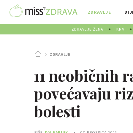
ZDRAVLJE
DIJ
ZDRAVLJE ŽENA
KRV
ZDRAVLJE
11 neobičnih r
povećavaju riz
bolesti
PIŠE
IVA BARLEK
07. PROSINCA 2025.