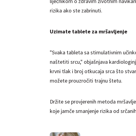
liječnikom o zdravim životnim navika
rizika ako ste zabrinuti.
Uzimate tablete za mršavljenje
"Svaka tableta sa stimulativnim učink
naštetiti srcu," objašnjava kardiolog
krvni tlak i broj otkucaja srca što stv
možete prouzročiti trajnu štetu.
Držite se provjerenih metoda mršavljen
koje jamče smanjenje rizika od srčanih