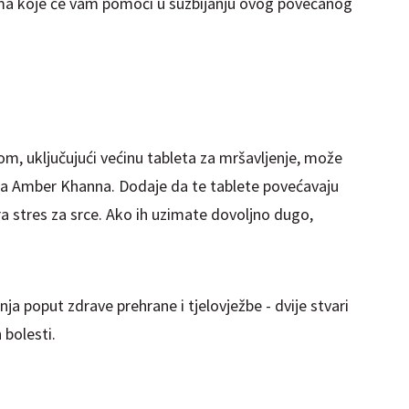
ma koje će vam pomoći u suzbijanju ovog povećanog
om, uključujući većinu tableta za mršavljenje, može
inja Amber Khanna. Dodaje da te tablete povećavaju
ara stres za srce. Ako ih uzimate dovoljno dugo,
ja poput zdrave prehrane i tjelovježbe - dvije stvari
 bolesti.