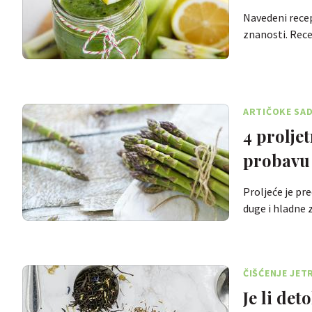
Navedeni recep
znanosti. Rec
ARTIČOKE SAD
4 prolje
probavu
Proljeće je pre
duge i hladne
ČIŠĆENJE JET
Je li det