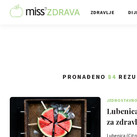
ZDRAVLJE
DIJ
PRONAĐENO
84
REZU
JEDNOSTAVNO 
Lubenica
za zdravl
Lubenica (Citru