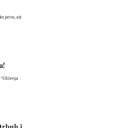
ks jetre, od
a!
 "čišćenja
trbuh i