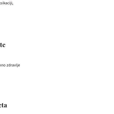
ikaciji,
te
pno zdravlje
eta