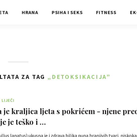
ETA
HRANA
PSIHA I SEKS
FITNESS
EK
LTATA ZA TAG
„DETOKSIKACIJA”
LIJEČI
 je kraljica ljeta s pokrićem - njene pre
je je teško i …
llus lanatus) ukusna je i zdrava biljka puna hranjivih tvari, niskoka