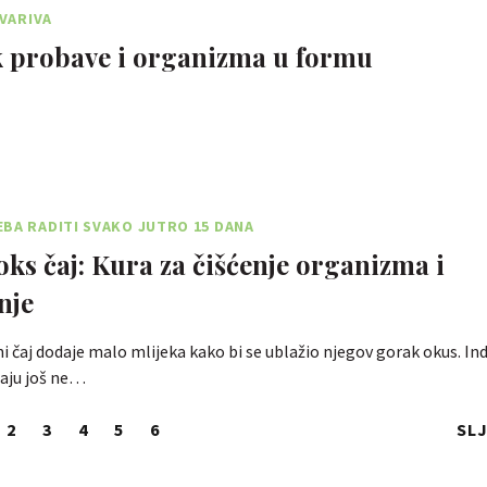
 VARIVA
 probave i organizma u formu
BA RADITI SVAKO JUTRO 15 DANA
oks čaj: Kura za čišćenje organizma i
nje
i čaj dodaje malo mlijeka kako bi se ublažio njegov gorak okus. Indi
daju još ne…
2
3
4
5
6
SL