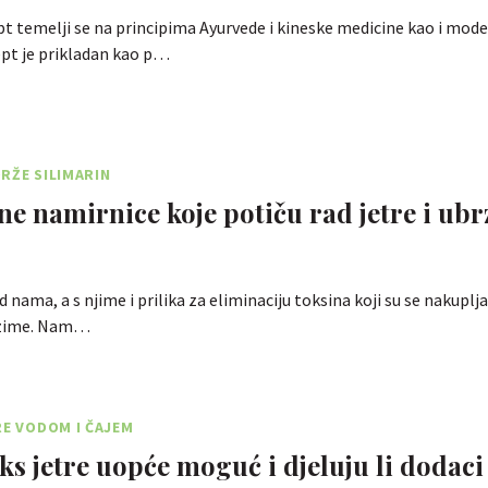
t temelji se na principima Ayurvede i kineske medicine kao i mod
ept je prikladan kao p…
RŽE SILIMARIN
tne namirnice koje potiču rad jetre i ub
d nama, a s njime i prilika za eliminaciju toksina koji su se nakuplj
 zime. Nam…
RE VODOM I ČAJEM
oks jetre uopće moguć i djeluju li dodaci