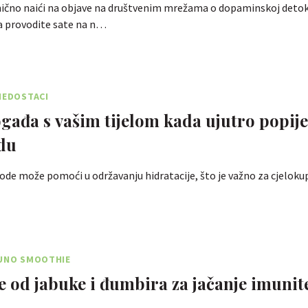
ično naići na objave na društvenim mrežama o dopaminskoj detoks
 provodite sate na n…
NEDOSTACI
ogađa s vašim tijelom kada ujutro popije
du
vode može pomoći u održavanju hidratacije, što je važno za cjeloku
MUNO SMOOTHIE
 od jabuke i đumbira za jačanje imunit