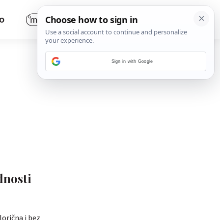
O
Sign in with Google
dnosti
lorična i bez