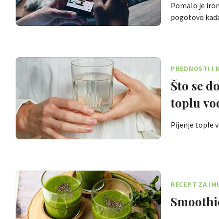
Pomalo je iron
pogotovo kada
PREDNOSTI I 
Što se d
toplu vo
Pijenje tople 
RECEPT ZA I
Smoothie