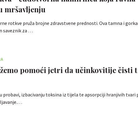
 mršavljenju
rne rotkve pruža brojne zdravstvene prednosti. Ova tamna i gorka
čan saveznik za …
RA
emo pomoći jetri da učinkovitije čisti t
probavi, izbacivanju toksina iz tijela te apsorpciji hranjivih tvari
vljavanje.…