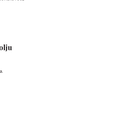
olju
a.