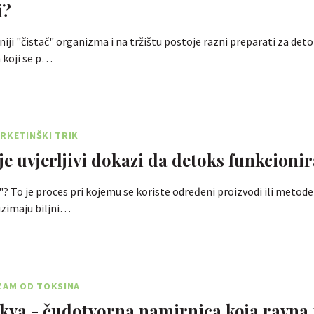
i?
niji "čistač" organizma i na tržištu postoje razni preparati za deto
 koji se p…
RKETINŠKI TRIK
je uvjerljivi dokazi da detoks funkcionir
"? To je proces pri kojemu se koriste određeni proizvodi ili metode
uzimaju biljni…
ZAM OD TOKSINA
kva - čudotvorna namirnica koja ravna 