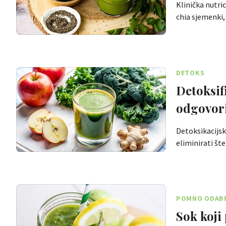
Klinička nutri
chia sjemenki
DETOKS
Detoksifi
odgovor
Detoksikacijski
eliminirati št
POMNO ODAB
Sok koji 