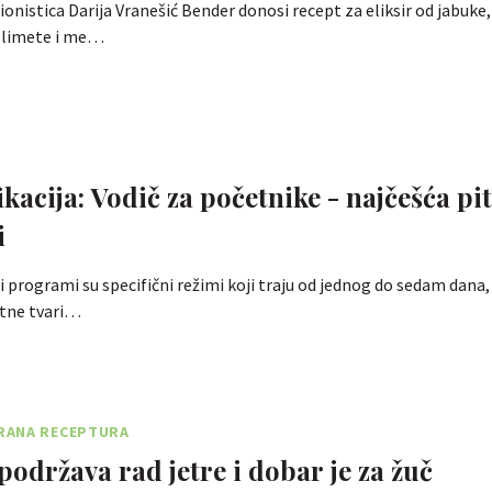
cionistica Darija Vranešić Bender donosi recept za eliksir od jabuke
, limete i me…
kacija: Vodič za početnike - najčešća pit
i
 programi su specifični režimi koji traju od jednog do sedam dana, a
etne tvari…
RANA RECEPTURA
podržava rad jetre i dobar je za žuč