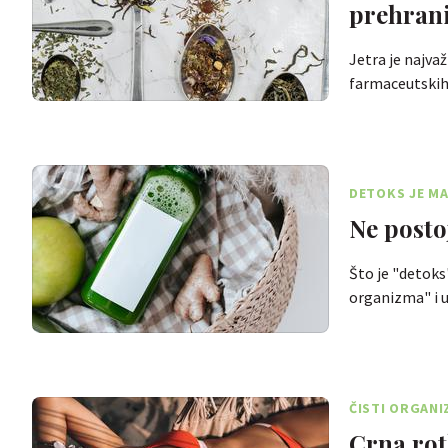
prehran
Jetra je najvaž
farmaceutskih
DETOKS JE MA
Ne posto
Što je "detoks
organizma" i 
ČISTI ORGANI
Crna rot