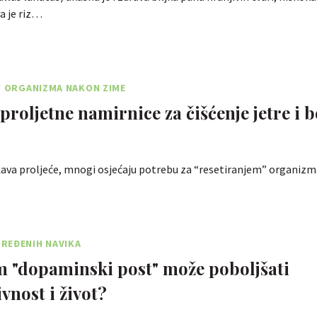
a je riz…
' ORGANIZMA NAKON ZIME
proljetne namirnice za čišćenje jetre i b
žava proljeće, mnogi osjećaju potrebu za “resetiranjem” organizm
REĐENIH NAVIKA
 "dopaminski post" može poboljšati
vnost i život?