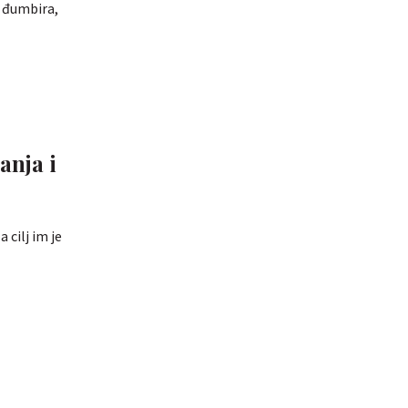
, đumbira,
anja i
 cilj im je