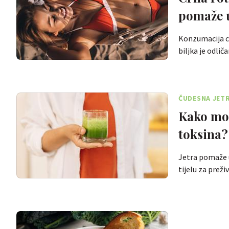
pomaže u
Konzumacija c
biljka je odli
ČUDESNA JET
Kako mož
toksina?
Jetra pomaže u 
tijelu za preži