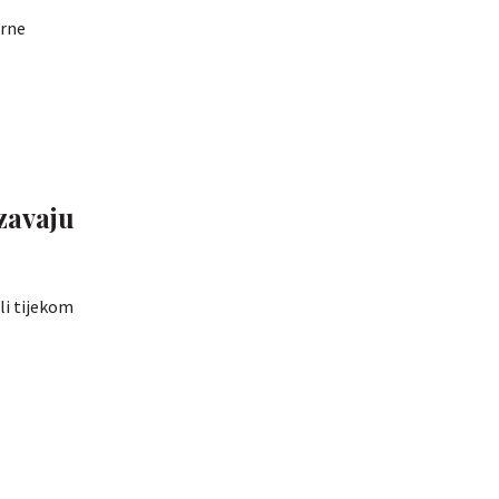
erne
rzavaju
ali tijekom