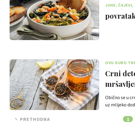
JUHE, ČAJEVI,
povratak
OVU KURU TRE
Crni det
mršavlje
Obično se u crn
uz mlijeko do
PRETHODNA
1