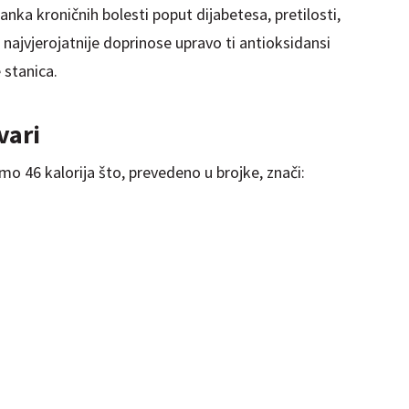
anka kroničnih bolesti poput dijabetesa, pretilosti,
 najvjerojatnije doprinose upravo ti antioksidansi
 stanica.
jive tvari
o 46 kalorija što, prevedeno u brojke, znači: