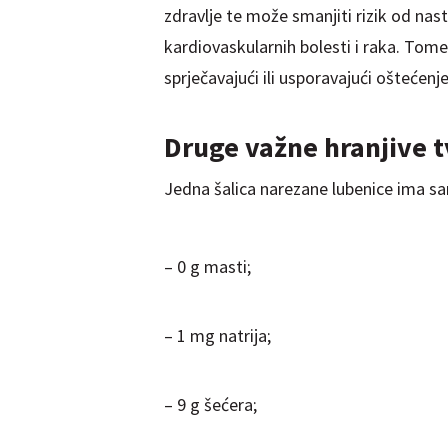
zdravlje te može smanjiti rizik od nast
kardiovaskularnih bolesti i raka. Tome
sprječavajući ili usporavajući oštećenje
Druge važne hran
Jedna šalica narezane lubenice ima sam
– 0 g masti;
– 1 mg natrija;
– 9 g šećera;