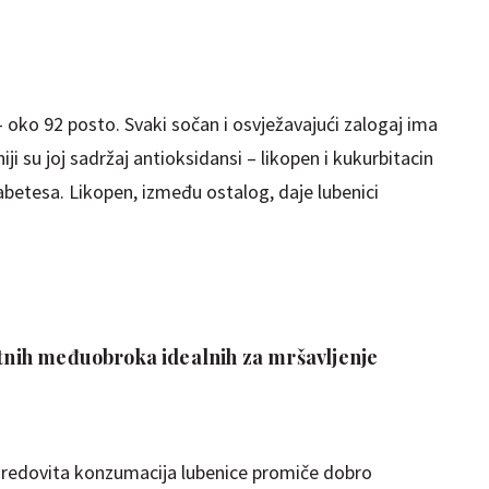
– oko 92 posto. Svaki sočan i osvježavajući zalogaj ima
ji su joj sadržaj antioksidansi – likopen i kukurbitacin
jabetesa. Likopen, između ostalog, daje lubenici
etnih međuobroka idealnih za mršavljenje
a redovita konzumacija lubenice promiče dobro