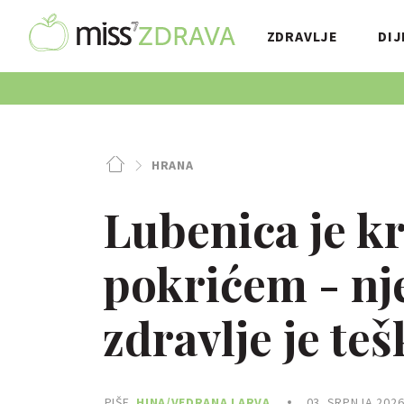
ZDRAVLJE
DIJ
HRANA
Lubenica je kra
pokrićem - nj
zdravlje je teš
PIŠE
HINA/VEDRANA LARVA
03. SRPNJA 2026