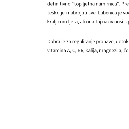
definitivno “top ljetna namirnica“. Pre
teško je i nabrojati sve. Lubenica je v
kraljicom ljeta, ali ona taj naziv nosi 
Dobra je za reguliranje probave, detoks
vitamina A, C, B6, kalija, magnezija, žel