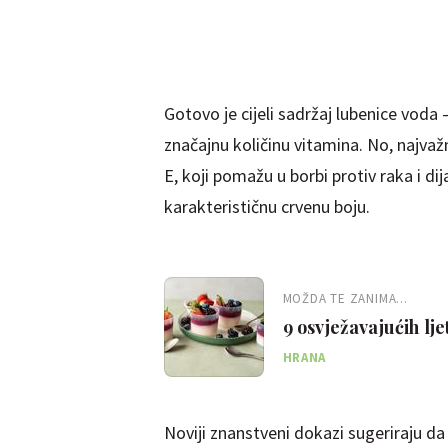
Gotovo je cijeli sadržaj lubenice voda 
značajnu količinu vitamina. No, najvažni
E, koji pomažu u borbi protiv raka i di
karakterističnu crvenu boju.
MOŽDA TE ZANIMA...
9 osvježavajućih lj
HRANA
Noviji znanstveni dokazi sugeriraju d