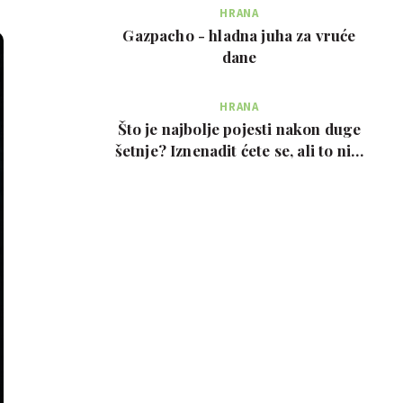
HRANA
Gazpacho - hladna juha za vruće
dane
HRANA
Što je najbolje pojesti nakon duge
šetnje? Iznenadit ćete se, ali to nije
prote…