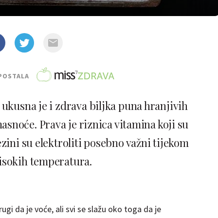
POSTALA
 ukusna je i zdrava biljka puna hranjivih
masnoće. Prava je riznica vitamina koji su
ezini su elektroliti posebno važni tijekom
 visokih temperatura.
ugi da je voće, ali svi se slažu oko toga da je