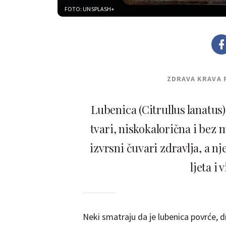
FOTO: UNSPLASH+
ZDRAVA KRAVA 
Lubenica (Citrullus lanatus)
tvari, niskokalorična i bez 
izvrsni čuvari zdravlja, a nj
ljeta i
Neki smatraju da je lubenica povrće, dr