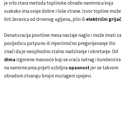
je vrlo stara metoda toplinske obrade namirnica koja
svakako ima svoje dobre i loše strane. Izvor topline može
biti žeravica od drvenog ugljena, plin ili
električni grijač
.
Denaturacija površine mesa nastaje naglo i može imati za
posljedicu potpuno ili mjestimično pregorijevanje što
znači da je neophodno stalno nadziranje i okretanje. Od
dima
izgorene masnoće koji se vraća natrag i kondenzira
na namirnicama prijeti ozbiljna
opasnost
jer se takvom
obradom stvaraju brojni mutageni spojevi.