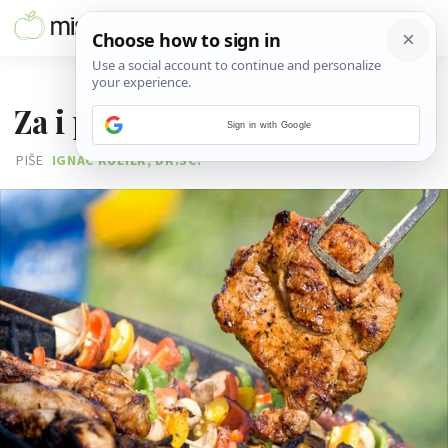
17. SRPNJA 2011.
Za i protiv grilla ljeti
Sign in with Google
PIŠE
IGNAC KULIER, DR.SC.