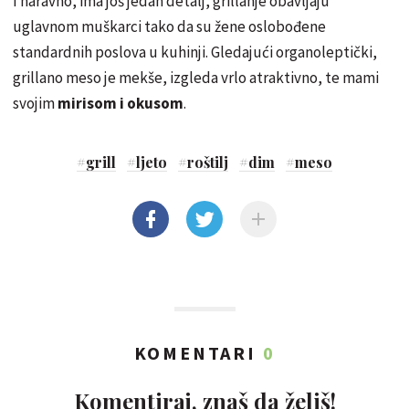
I naravno, ima još jedan detalj, grillanje obavljaju
uglavnom muškarci tako da su žene oslobođene
standardnih poslova u kuhinji. Gledajući organoleptički,
grillano meso je mekše, izgleda vrlo atraktivno, te mami
svojim
mirisom i okusom
.
#
grill
#
ljeto
#
roštilj
#
dim
#
meso
KOMENTARI
0
Komentiraj, znaš da želiš!