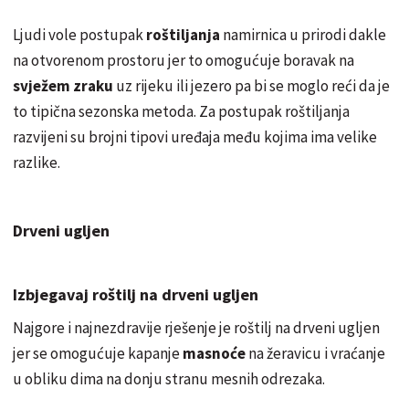
Ljudi vole postupak
roštiljanja
namirnica u prirodi dakle
na otvorenom prostoru jer to omogućuje boravak na
svježem zraku
uz rijeku ili jezero pa bi se moglo reći da je
to tipična sezonska metoda. Za postupak roštiljanja
razvijeni su brojni tipovi uređaja među kojima ima velike
razlike.
Drveni ugljen
Izbjegavaj roštilj na drveni ugljen
Najgore i najnezdravije rješenje je roštilj na drveni ugljen
jer se omogućuje kapanje
masnoće
na žeravicu i vraćanje
u obliku dima na donju stranu mesnih odrezaka.