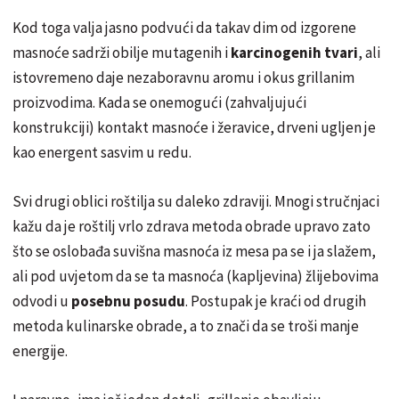
Kod toga valja jasno podvući da takav dim od izgorene
masnoće sadrži obilje mutagenih i
karcinogenih tvari
, ali
istovremeno daje nezaboravnu aromu i okus grillanim
proizvodima. Kada se onemogući (zahvaljujući
konstrukciji) kontakt masnoće i žeravice, drveni ugljen je
kao energent sasvim u redu.
Svi drugi oblici roštilja su daleko zdraviji. Mnogi stručnjaci
kažu da je roštilj vrlo zdrava metoda obrade upravo zato
što se oslobađa suvišna masnoća iz mesa pa se i ja slažem,
ali pod uvjetom da se ta masnoća (kapljevina) žlijebovima
odvodi u
posebnu posudu
. Postupak je kraći od drugih
metoda kulinarske obrade, a to znači da se troši manje
energije.