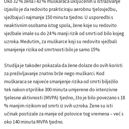
Oko 32 % žena i 43 % muškaraca uključenih u istraživanje
izjavilo je da redovito prakticiraju aerobnu tjelovježbu,
vježbajući najmanje 150 minuta tjedno. U usporedbi s
neaktivnim osobama istog spola, žene koje su redovito
vježbale imale su do 24 % manji rizik od smrti od bilo kojeg
uzroka. Međutim, za muškarce koji su redovito vježbali
smanjenje rizika od smrtnosti bilo je samo 15%.
Studija je također pokazala da žene dolaze do ovih koristi
za preživljavanje znatno brže nego muškarci. Kod
muškaraca se najveće smanjenje rizika od smrti bilježilo
tek nakon otprilike 300 minuta umjerene do intenzivne
tjelesne aktivnosti (MVPA) tjedno, što je bilo povezano s 18
% manjim rizikom od smrti iz svih uzroka. Žene su isti
učinak postizale za manje od polovice tog vremena – već s
oko 140 minuta MVPA tjedno.