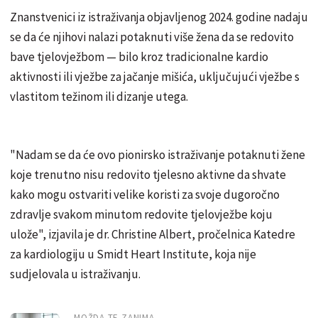
Znanstvenici iz istraživanja objavljenog 2024. godine nadaju
se da će njihovi nalazi potaknuti više žena da se redovito
bave tjelovježbom — bilo kroz tradicionalne kardio
aktivnosti ili vježbe za jačanje mišića, uključujući vježbe s
vlastitom težinom ili dizanje utega.
"Nadam se da će ovo pionirsko istraživanje potaknuti žene
koje trenutno nisu redovito tjelesno aktivne da shvate
kako mogu ostvariti velike koristi za svoje dugoročno
zdravlje svakom minutom redovite tjelovježbe koju
ulože", izjavila je dr. Christine Albert, pročelnica Katedre
za kardiologiju u Smidt Heart Institute, koja nije
sudjelovala u istraživanju.
MOŽDA TE ZANIMA...