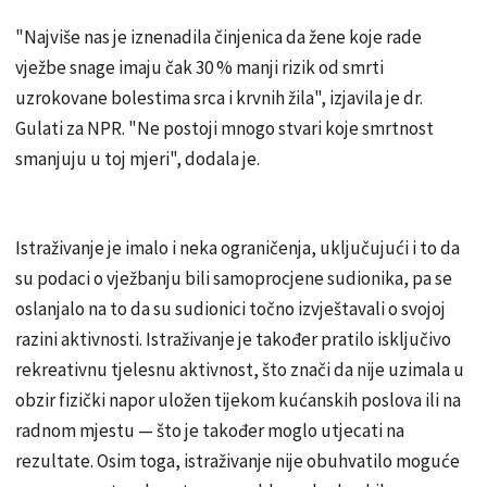
"Najviše nas je iznenadila činjenica da žene koje rade
vježbe snage imaju čak 30 % manji rizik od smrti
uzrokovane bolestima srca i krvnih žila", izjavila je dr.
Gulati za NPR. "Ne postoji mnogo stvari koje smrtnost
smanjuju u toj mjeri", dodala je.
Istraživanje je imalo i neka ograničenja, uključujući i to da
su podaci o vježbanju bili samoprocjene sudionika, pa se
oslanjalo na to da su sudionici točno izvještavali o svojoj
razini aktivnosti. Istraživanje je također pratilo isključivo
rekreativnu tjelesnu aktivnost, što znači da nije uzimala u
obzir fizički napor uložen tijekom kućanskih poslova ili na
radnom mjestu — što je također moglo utjecati na
rezultate. Osim toga, istraživanje nije obuhvatilo moguće