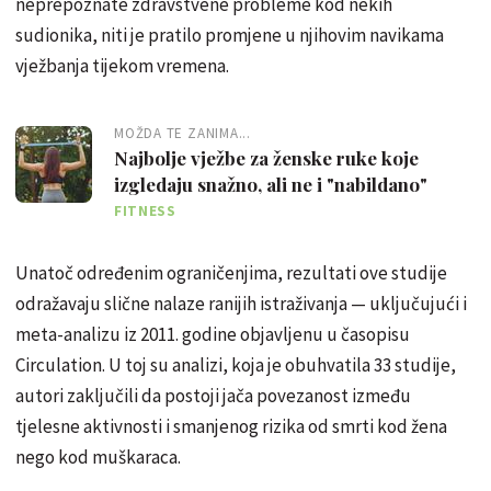
neprepoznate zdravstvene probleme kod nekih
sudionika, niti je pratilo promjene u njihovim navikama
vježbanja tijekom vremena.
MOŽDA TE ZANIMA...
Najbolje vježbe za ženske ruke koje
izgledaju snažno, ali ne i "nabildano"
FITNESS
Unatoč određenim ograničenjima, rezultati ove studije
odražavaju slične nalaze ranijih istraživanja — uključujući i
meta-analizu iz 2011. godine objavljenu u časopisu
Circulation. U toj su analizi, koja je obuhvatila 33 studije,
autori zaključili da postoji jača povezanost između
tjelesne aktivnosti i smanjenog rizika od smrti kod žena
nego kod muškaraca.