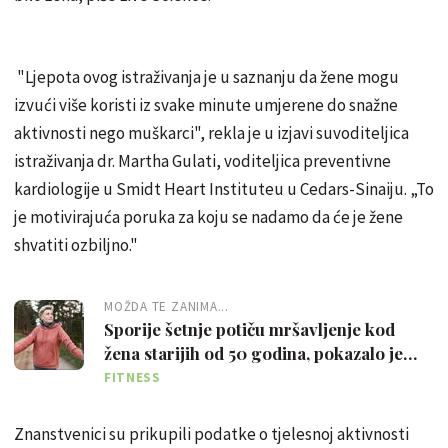
"Ljepota ovog istraživanja je u saznanju da žene mogu
izvući više koristi iz svake minute umjerene do snažne
aktivnosti nego muškarci", rekla je u izjavi suvoditeljica
istraživanja dr. Martha Gulati, voditeljica preventivne
kardiologije u Smidt Heart Instituteu u Cedars-Sinaiju. „To
je motivirajuća poruka za koju se nadamo da će je žene
shvatiti ozbiljno."
MOŽDA TE ZANIMA...
Sporije šetnje potiču mršavljenje kod
žena starijih od 50 godina, pokazalo je
istraživanje: Evo zašto
FITNESS
Znanstvenici su prikupili podatke o tjelesnoj aktivnosti