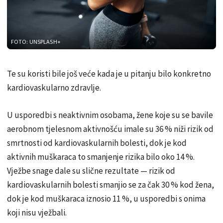
FOTO: UNSPLASH+
Te su koristi bile još veće kada je u pitanju bilo konkretno
kardiovaskularno zdravlje.
U usporedbi s neaktivnim osobama, žene koje su se bavile
aerobnom tjelesnom aktivnošću imale su 36 % niži rizik od
smrtnosti od kardiovaskularnih bolesti, dok je kod
aktivnih muškaraca to smanjenje rizika bilo oko 14 %.
Vježbe snage dale su slične rezultate — rizik od
kardiovaskularnih bolesti smanjio se za čak 30 % kod žena,
dok je kod muškaraca iznosio 11 %, u usporedbi s onima
koji nisu vježbali.