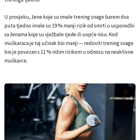
U prosjeku, žene koje su imale trening snage barem dva
puta tjedno imale su 19 % manji rizik od smrti u usporedbi
sa ženama koje su vježbale rjeđe ili uopće nisu. Kod
muškaraca je taj učinak bio manji — redoviti trening snage
bio je povezan s 11 % nižim rizikom u odnosu na neaktivne
muškarce.