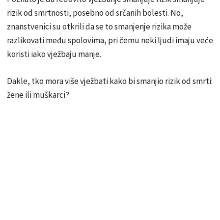
rizik od smrtnosti, posebno od srčanih bolesti. No,
znanstvenici su otkrili da se to smanjenje rizika može
razlikovati među spolovima, pri čemu neki ljudi imaju veće
koristi iako vježbaju manje.
Dakle, tko mora više vježbati kako bi smanjio rizik od smrti:
žene ili muškarci?