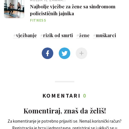
Najbolje vježbe za žene sa sindromom
policističnih jajnika
FITNESS
#
vježbanje
#
rizik od smrti
#
žene
#
muškarci
KOMENTARI
0
Komentiraj, znaš da želiš!
Za komentiranje je potrebno prijaviti se. Nemaš korisnički račun?
Registracija je brza i jednostavna, registriraj se i uključi se u