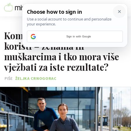
12. RUJNA 2025.
Kome vježbanje donosi više
Sign in with Google
koristi – ženama ili
muškarcima i tko mora više
vježbati za iste rezultate?
PIŠE
ŽELJKA CRNOGORAC