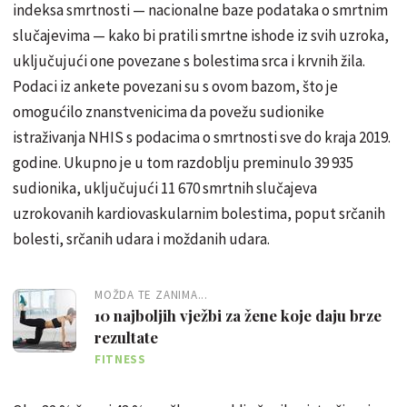
indeksa smrtnosti — nacionalne baze podataka o smrtnim
slučajevima — kako bi pratili smrtne ishode iz svih uzroka,
uključujući one povezane s bolestima srca i krvnih žila.
Podaci iz ankete povezani su s ovom bazom, što je
omogućilo znanstvenicima da povežu sudionike
istraživanja NHIS s podacima o smrtnosti sve do kraja 2019.
godine. Ukupno je u tom razdoblju preminulo 39 935
sudionika, uključujući 11 670 smrtnih slučajeva
uzrokovanih kardiovaskularnim bolestima, poput srčanih
bolesti, srčanih udara i moždanih udara.
MOŽDA TE ZANIMA...
10 najboljih vježbi za žene koje daju brze
rezultate
FITNESS