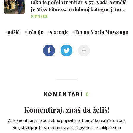
Iako je počela trenirati s 57, Nada Nemčič
je Miss Fitnessa u dobnoj kategoriji 60
plus
FITNESS
#
mišići
#
trčanje
#
starenje
#
Emma Maria Mazzenga
KOMENTARI
0
Komentiraj, znaš da želiš!
Za komentiranje je potrebno prijaviti se. Nemaš korisnički račun?
Registracija je brza i jednostavna, registriraj se i uključi se u