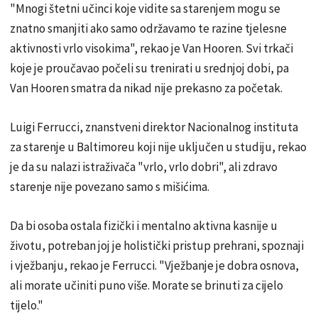
"Mnogi štetni učinci koje vidite sa starenjem mogu se
znatno smanjiti ako samo održavamo te razine tjelesne
aktivnosti vrlo visokima", rekao je Van Hooren. Svi trkači
koje je proučavao počeli su trenirati u srednjoj dobi, pa
Van Hooren smatra da nikad nije prekasno za početak.
Luigi Ferrucci, znanstveni direktor Nacionalnog instituta
za starenje u Baltimoreu koji nije uključen u studiju, rekao
je da su nalazi istraživača "vrlo, vrlo dobri", ali zdravo
starenje nije povezano samo s mišićima.
Da bi osoba ostala fizički i mentalno aktivna kasnije u
životu, potreban joj je holistički pristup prehrani, spoznaji
i vježbanju, rekao je Ferrucci. "Vježbanje je dobra osnova,
ali morate učiniti puno više. Morate se brinuti za cijelo
tijelo."