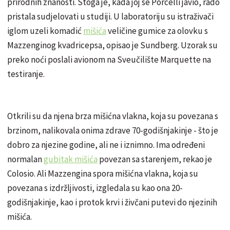
prirodnih znanosti. Stoga je, kada joj se Porcelli javio, rado
pristala sudjelovati u studiji. U laboratoriju su istraživači
iglom uzeli komadić
mišića
veličine gumice za olovku s
Mazzenginog kvadricepsa, opisao je Sundberg. Uzorak su
preko noći poslali avionom na Sveučilište Marquette na
testiranje.
Otkrili su da njena brza mišićna vlakna, koja su povezana s
brzinom, nalikovala onima zdrave 70-godišnjakinje - što je
dobro za njezine godine, ali ne i iznimno. Ima određeni
normalan
gubitak mišića
povezan sa starenjem, rekao je
Colosio. Ali Mazzengina spora mišićna vlakna, koja su
povezana s izdržljivosti, izgledala su kao ona 20-
godišnjakinje, kao i protok krvi i živčani putevi do njezinih
mišića.