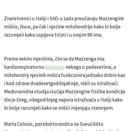
Znanstvenici u Italiji i SAD-u sada proučavaju Mazzengine
mišiće, živce, pa čak i njezine mitohondrije kako bi bolje
razumjeli kako uspijeva trčati i u svojim 90-ima.
Prema nekim mjerilima, čini se da Mazzenga ima
kardiorespiratornu
kondiciju
nekoga u pedesetima, a
mitohondrij njezinih mišića funkcionira jednako dobro kao
i kod zdrave dvadesetgodišnjakinje, rekli su istraživači.
Međunarodna studija slučaja Mazzengine fizičke kondicije
dio je šireg, višegodišnjeg napora istraživača u Italiji kako
bi bolje razumjeli kako se mišići mijenjaju starenjem.
Marta Colosio, postdoktorandica na Sveučilištu