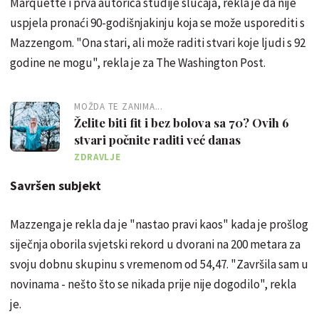
Marquette i prva autorica studije slučaja, rekla je da nije
uspjela pronaći 90-godišnjakinju koja se može usporediti s
Mazzengom. "Ona stari, ali može raditi stvari koje ljudi s 92
godine ne mogu", rekla je za The Washington Post.
MOŽDA TE ZANIMA...
Želite biti fit i bez bolova sa 70? Ovih 6
stvari počnite raditi već danas
ZDRAVLJE
Savršen subjekt
Mazzenga je rekla da je "nastao pravi kaos" kada je prošlog
siječnja oborila svjetski rekord u dvorani na 200 metara za
svoju dobnu skupinu s vremenom od 54,47. "Završila sam u
novinama - nešto što se nikada prije nije dogodilo", rekla
je.