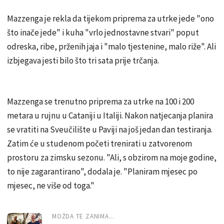
Mazzenga je rekla da tijekom priprema za utrke jede "ono
što inače jede" i kuha "vrlo jednostavne stvari" poput
odreska, ribe, prženih jaja i "malo tjestenine, malo riže". Ali
izbjegava jesti bilo što tri sata prije trčanja.
Mazzenga se trenutno priprema za utrke na 100 i 200
metara u rujnu u Cataniji u Italiji. Nakon natjecanja planira
se vratiti na Sveučilište u Paviji na još jedan dan testiranja.
Zatim će u studenom početi trenirati u zatvorenom
prostoru za zimsku sezonu. "Ali, s obzirom na moje godine,
to nije zagarantirano", dodala je. "Planiram mjesec po
mjesec, ne više od toga."
MOŽDA TE ZANIMA...