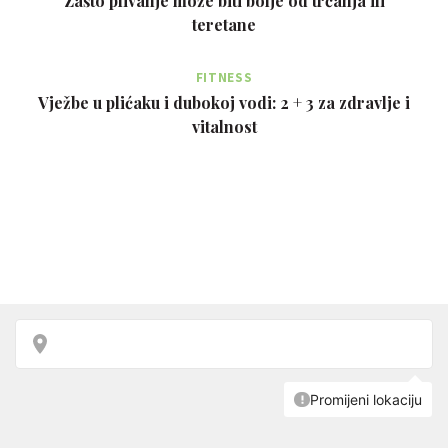
Zašto plivanje može biti bolje od trčanja ili
teretane
FITNESS
Vježbe u plićaku i dubokoj vodi: 2 + 3 za zdravlje i
vitalnost