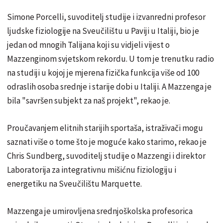
Simone Porcelli, suvoditelj studije i izvanredni profesor
ljudske fiziologije na Sveučilištu u Paviji u Italiji, bio je
jedan od mnogih Talijana koji su vidjeli vijest o
Mazzenginom svjetskom rekordu. U tom je trenutku radio
na studiji u kojoj je mjerena fizička funkcija više od 100
odraslih osoba srednje i starije dobi u Italiji. A Mazzenga je
bila "savršen subjekt za naš projekt", rekao je.
Proučavanjem elitnih starijih sportaša, istraživači mogu
saznati više o tome što je moguće kako starimo, rekao je
Chris Sundberg, suvoditelj studije o Mazzengi i direktor
Laboratorija za integrativnu mišićnu fiziologiju i
energetiku na Sveučilištu Marquette.
Mazzenga je umirovljena srednjoškolska profesorica