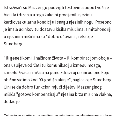
Istraživači su Mazzengu podvrgli testovima poput vožnje
bicikla i dizanja utega kako bi procijenili njezinu
kardiovaskularnu kondiciju i snagu njezinih nogu. Posebno
je imala učinkovitu dostavu kisika mišićima, a mitohondriji
u njezinim mišićima su "dobro očuvani", rekao je
Sundberg.
"Ili genetikom ili načinom života – ili kombinacijom oboje –
ona uspijeva održati tu komunikaciju između mozga,
između živaca i mišića na puno zdravijoj razini od one koju
obično vidimo kod 90-godišnjakinje", naglasio je Sundberg.
Čini se da dobro funkcionirajući dijelovi Mazzenginog
mišića "gotovo kompenziraju" njezina brza mišićna vlakna,
dodao je.
Colosio je ranije ove godine predstavio preliminarne nalaze