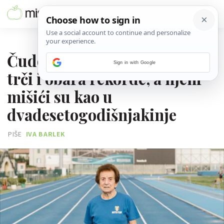
28. KOLOVOZA 2025.
Čudo od žene: S 92 godine
Sign in with Google
trči i obara rekorde, a njeni
mišići su kao u
dvadesetogodišnjakinje
PIŠE
IVA BARLEK