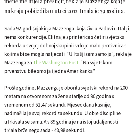
mene me htjela prestići", rekla je Mazzenga koja je
na kraju pobijedila u utrci 2012. Imala je 79 godina.
Sada 92-godišnjakinja Mazzenga, koja živi u Padovi u Italiji,
nema konkurencije. Elitna je sprinterica s četiri svjetska
rekorda u svojoj dobnoj skupini i vrlo je malo protivnica s
kojima bi se mogla natjecati. "U Italiji sam samo ja", rekla je
Mazzenga za
The Washington Post
. "Na svjetskom
prvenstvu bile smo ja i jedna Amerikanka."
Prošle godine, Mazzenga je oborila svjetski rekord na 200
metara na otvorenom za žene starije od 90 godina s
vremenom od 51,47 sekundi. Mjesec dana kasnije,
nadmašila je svoj rekord za sekundu. U obje discipline
utrkivala se sama. A s 89 godina je na istoj udaljenosti
trčala brže nego sada - 48,98 sekundi.