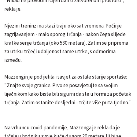
"Nikad ne provodim cijeli dan u zatvorenom prostoru",
rekla je.
Njezini treninzi na stazi traju oko sat vremena. Počinje
zagrijavanjem - malo sporog trčanja - nakon čega slijede
kratke serije trčanja (oko 530 metara). Zatim se priprema
za utrku trčeći udaljenost same utrke, s odmorima
između.
Mazzengin je podijelila i savjet za ostale starije sportaše:
"Znajte svoje granice. Prvo se posavjetujte sa svojim
liječnikom kako biste bili sigurni da ste u formi za početak
trčanja. Zatim ostanite dosljedni - trčite više puta tjedno."
Na vrhuncu covid pandemije, Mazzenga je rekla da je
trčala u hodniku svoje kuće dugom 20 metara. Ili bi se