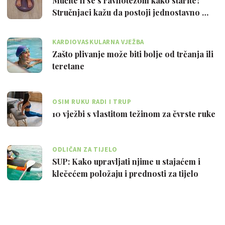
Mučite li se s ravnotežom kako starite?
Stručnjaci kažu da postoji jednostavno …
KARDIOVASKULARNA VJEŽBA
Zašto plivanje može biti bolje od trčanja ili
teretane
OSIM RUKU RADI I TRUP
10 vježbi s vlastitom težinom za čvrste ruke
ODLIČAN ZA TIJELO
SUP: Kako upravljati njime u stajaćem i
klečećem položaju i prednosti za tijelo