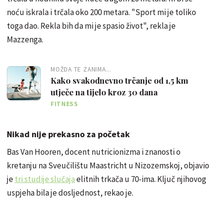
noću iskrala i trčala oko 200 metara. "Sport mi je toliko
toga dao. Rekla bih da mi je spasio život", rekla je
Mazzenga.
MOŽDA TE ZANIMA...
Kako svakodnevno trčanje od 1,5 km
utječe na tijelo kroz 30 dana
FITNESS
Nikad nije prekasno za početak
Bas Van Hooren, docent nutricionizma i znanosti o
kretanju na Sveučilištu Maastricht u Nizozemskoj, objavio
je
tri studije slučaja
elitnih trkača u 70-ima. Ključ njihovog
uspjeha bila je dosljednost, rekao je.