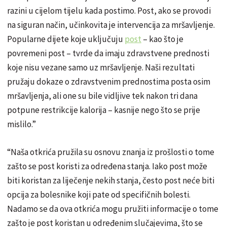
razini u cijelom tijelu kada postimo. Post, ako se provodi
na siguran način, učinkovita je intervencija za mršavljenje.
Popularne dijete koje uključuju
post
– kao što je
povremeni post – tvrde da imaju zdravstvene prednosti
koje nisu vezane samo uz mršavljenje. Naši rezultati
pružaju dokaze o zdravstvenim prednostima posta osim
mršavljenja, ali one su bile vidljive tek nakon tri dana
potpune restrikcije kalorija – kasnije nego što se prije
mislilo.”
“Naša otkrića pružila su osnovu znanja iz prošlosti o tome
zašto se post koristi za određena stanja. Iako post može
biti koristan za liječenje nekih stanja, često post neće biti
opcija za bolesnike koji pate od specifičnih bolesti.
Nadamo se da ova otkrića mogu pružiti informacije o tome
zašto je post koristan u određenim slučajevima, što se