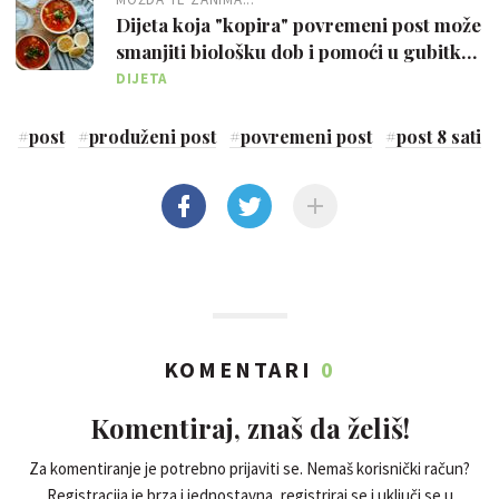
Dijeta koja "kopira" povremeni post može
smanjiti biološku dob i pomoći u gubitku
kilograma
DIJETA
#
post
#
produženi post
#
povremeni post
#
post 8 sati
KOMENTARI
0
Komentiraj, znaš da želiš!
Za komentiranje je potrebno prijaviti se. Nemaš korisnički račun?
Registracija je brza i jednostavna, registriraj se i uključi se u