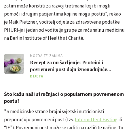
zatim može koristiti za razvoj tretmana koji bi mogli
pomoći i drugim pacijentima koji ne mogu postiti", rekao
je Maik Pietzner, voditelj odjela za zdravstvene podatke
PHURI-ja i jedan od voditelja grupe za računalnu medicinu
na Berlin Institute of Health at Charité.
MOŽDA TE ZANIMA...
Recept za mršavljenje: Proteini i
povremeni post daju iznenađujuće
rezultate
DIJETA
Što kažu naši stručnjaci o popularnom povremenom
postu?
"S medicinske strane brojni svjetski nutricionisti
preporučuju povremeni post (tzv.
Intermittent Fasting
ili
“IF”). Povremeni post može se raditi na različite načine. To