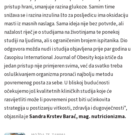
pristup hrani, smanjuje razina glukoze. Samim time
snižava se i razina inzulina što za posljedicu ima oksidaciju
masti iz masnih naslaga. Sama ideja nije bez potvrde, ali
nažalost riječ je o studijama na životinjama te ponekoj
studiji na ljudima, ali s ograničenim brojem ispitanika. Dio
odgovora možda nudi i studija objavljena prije par godina u
časopisu International Journal of Obesity koja ističe da
jedan pristup nije primjeren svima, već da svatko treba
osluškivanjem organizma pronaći najbolju metodu
povremenog posta za sebe. U bliskoj budućnosti
očekujemo još kvalitetnih kliničkih studija koje će
rasvijetliti može li povremeni post biti učinkovita
strategija u postizanju vitkosti, zdravlja i dugovječnosti",
objasnila je
Sandra Krstev Barać, mag. nutricionizma.
MOŽDA TE ZANIMA...