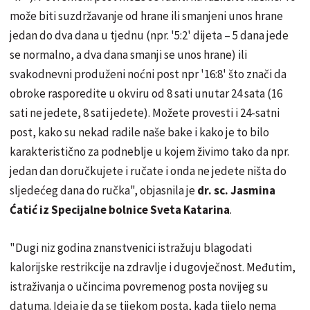
može biti suzdržavanje od hrane ili smanjeni unos hrane
jedan do dva dana u tjednu (npr. '5:2' dijeta – 5 dana jede
se normalno, a dva dana smanji se unos hrane) ili
svakodnevni produženi noćni post npr '16:8' što znači da
obroke rasporedite u okviru od 8 sati unutar 24 sata (16
sati ne jedete, 8 sati jedete). Možete provesti i 24-satni
post, kako su nekad radile naše bake i kako je to bilo
karakteristično za podneblje u kojem živimo tako da npr.
jedan dan doručkujete i ručate i onda ne jedete ništa do
sljedećeg dana do ručka", objasnila je
dr. sc. Jasmina
Ćatić iz Specijalne bolnice Sveta Katarina
.
"Dugi niz godina znanstvenici istražuju blagodati
kalorijske restrikcije na zdravlje i dugovječnost. Međutim,
istraživanja o učincima povremenog posta novijeg su
datuma. Ideja je da se tijekom posta, kada tijelo nema