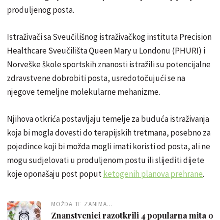
produljenog posta.
Istraživači sa Sveučilišnog istraživačkog instituta Precision
Healthcare Sveučilišta Queen Mary u Londonu (PHURI) i
Norveške škole sportskih znanosti istražili su potencijalne
zdravstvene dobrobiti posta, usredotočujući se na
njegove temeljne molekularne mehanizme.
Njihova otkrića postavljaju temelje za buduća istraživanja
koja bi mogla dovesti do terapijskih tretmana, posebno za
pojedince koji bi možda mogli imati koristi od posta, ali ne
mogu sudjelovati u produljenom postu ili slijediti dijete
koje oponašaju post poput
ketogenih planova prehrane
.
MOŽDA TE ZANIMA...
Znanstvenici razotkrili 4 popularna mita o