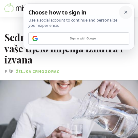
09. SIJEČNJA 2025.
Sedmodnevni post: Kako se
Sign in with Google
vaše tijelo mijenja iznutra i
izvana
PIŠE
ŽELJKA CRNOGORAC