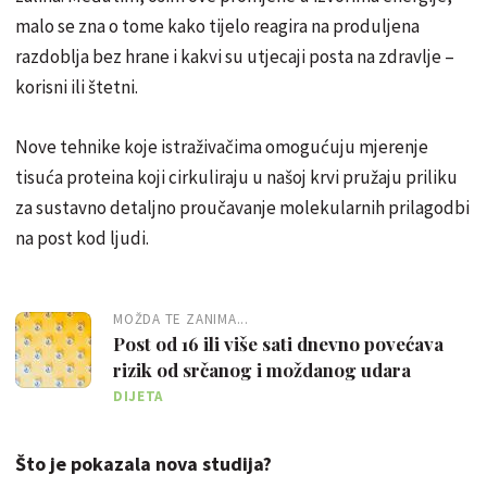
malo se zna o tome kako tijelo reagira na produljena
razdoblja bez hrane i kakvi su utjecaji posta na zdravlje –
korisni ili štetni.
Nove tehnike koje istraživačima omogućuju mjerenje
tisuća proteina koji cirkuliraju u našoj krvi pružaju priliku
za sustavno detaljno proučavanje molekularnih prilagodbi
na post kod ljudi.
MOŽDA TE ZANIMA...
Post od 16 ili više sati dnevno povećava
rizik od srčanog i moždanog udara
DIJETA
Što je pokazala nova studija?