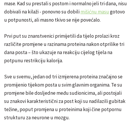
mase. Kad su prestali s postom i normalno jeli tri dana, nisu
dobivali na kilaži - ponovno su dobili
mišićnu masu
gotovo
u potpunosti, ali masno tkivo se nije povećalo.
Prvi put su znanstvenici primijetili da tijelo prolazi kroz
različite promjene u razinama proteina nakon otprilike tri
dana posta – što ukazuje na reakciju cijelog tijela na
potpunu restrikciju kalorija.
Sve u svemu, jedan od tri izmjerena proteina značajno se
promijenio tijekom posta u svim glavnim organima. Te su
promjene bile dosljedne među sudionicima, ali postojali
su znakovi karakteristični za post koji su nadilazili gubitak
težine, poput promjena u proteinima koji čine potpornu
strukturu za neurone u mozgu.