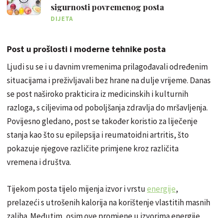
sigurnosti povremenog posta
DIJETA
Post u prošlosti i moderne tehnike posta
Ljudi su se i u davnim vremenima prilagođavali određenim
situacijama i preživljavali bez hrane na dulje vrijeme. Danas
se post naširoko prakticira iz medicinskih i kulturnih
razloga, s ciljevima od poboljšanja zdravlja do mršavljenja.
Povijesno gledano, post se također koristio za liječenje
stanja kao što su epilepsija i reumatoidni artritis, što
pokazuje njegove različite primjene kroz različita
vremena i društva.
Tijekom posta tijelo mijenja izvor i vrstu
energije
,
prelazeći s utrošenih kalorija na korištenje vlastitih masnih
zaliha. Međutim, osim ove promjene u izvorima energije,