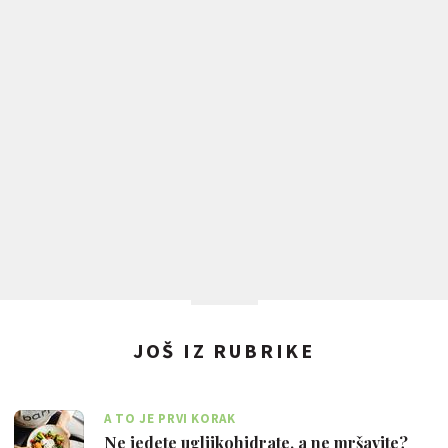
JOŠ IZ RUBRIKE
A TO JE PRVI KORAK
Ne jedete ugljikohidrate, a ne mršavite?