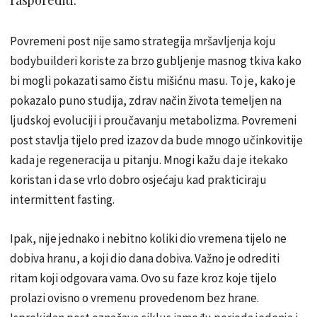
Povremeni post nije samo strategija mršavljenja koju
bodybuilderi koriste za brzo gubljenje masnog tkiva kako
bi mogli pokazati samo čistu mišićnu masu. To je, kako je
pokazalo puno studija, zdrav način života temeljen na
ljudskoj evoluciji i proučavanju metabolizma. Povremeni
post stavlja tijelo pred izazov da bude mnogo učinkovitije
kada je regeneracija u pitanju. Mnogi kažu da je itekako
koristan i da se vrlo dobro osjećaju kad prakticiraju
intermittent fasting.
Ipak, nije jednako i nebitno koliki dio vremena tijelo ne
dobiva hranu, a koji dio dana dobiva. Važno je odrediti
ritam koji odgovara vama. Ovo su faze kroz koje tijelo
prolazi ovisno o vremenu provedenom bez hrane.