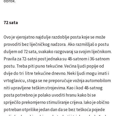
obrok.
72 sata
Ovo je vjerojatno najdulje razdoblje posta koje se može
provoditi bez liječničkog nadzora. Ako razmišljaš o postu
duljem od 72 sata, svakako razgovaraj sa svojim liječnikom.
Pravila za 72-satni post jednaka su 48-satnom i 36-satnom
postu. Treba piti puno tekućine. Većina ljudi popije od
dvije do tri litre tekućine dnevno. Neki ljudi mogu imati i
vrtoglavicu, stoga se ne preporučuje vožnja automobilom
niti upravljene teškim strojevima. Kao i kod 48-satnog
posta potrebno je polako uvoditi hranu kako bi se
spriječilo prekomjerno stimuliranje crijeva. Iako je obično
potreban otprilike jedan dan da se bez teškoća pojede