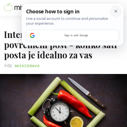
26. LIPNJA 2026.
Intermittent fasting ili
Sign in with Google
povremeni post - koliko sati
posta je idealno za vas
PIŠE
MISSZDRAVA