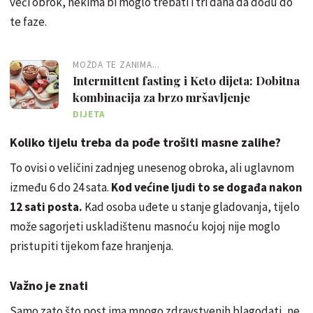
veći obrok, nekima bi moglo trebati i tri dana da dođu do
te faze.
MOŽDA TE ZANIMA...
Intermittent fasting i Keto dijeta: Dobitna
kombinacija za brzo mršavljenje
DIJETA
Koliko tijelu treba da pođe trošiti masne zalihe?
To ovisi o veličini zadnjeg unesenog obroka, ali uglavnom
između 6 do 24 sata.
Kod većine ljudi to se događa nakon
12 sati posta.
Kad osoba uđete u stanje gladovanja, tijelo
može sagorjeti uskladištenu masnoću kojoj nije moglo
pristupiti tijekom faze hranjenja.
Važno je znati
Samo zato što post ima mnogo zdravstvenih blagodati, ne