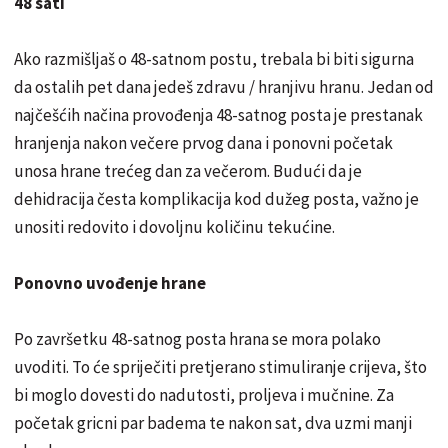
48 sati
Ako razmišljaš o 48-satnom postu, trebala bi biti sigurna
da ostalih pet dana jedeš zdravu / hranjivu hranu. Jedan od
najčešćih načina provođenja 48-satnog posta je prestanak
hranjenja nakon večere prvog dana i ponovni početak
unosa hrane trećeg dan za večerom. Budući da je
dehidracija česta komplikacija kod dužeg posta, važno je
unositi redovito i dovoljnu količinu tekućine.
Ponovno uvođenje hrane
Po završetku 48-satnog posta hrana se mora polako
uvoditi. To će spriječiti pretjerano stimuliranje crijeva, što
bi moglo dovesti do nadutosti, proljeva i mučnine. Za
početak gricni par badema te nakon sat, dva uzmi manji