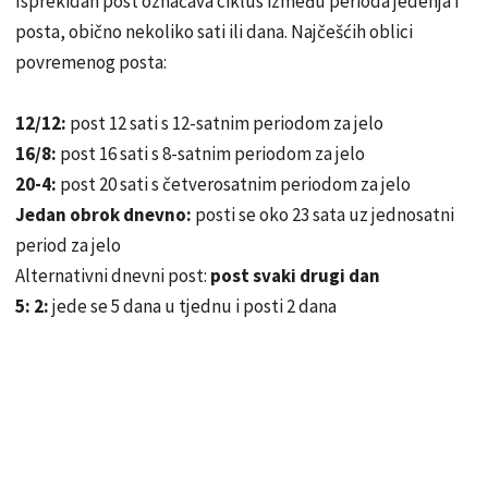
Isprekidan post označava ciklus između perioda jedenja i
posta, obično nekoliko sati ili dana. Najčešćih oblici
povremenog posta:
12/12:
post 12 sati s 12-satnim periodom za jelo
16/8:
post 16 sati s 8-satnim periodom za jelo
20-4:
post 20 sati s četverosatnim periodom za jelo
Jedan obrok dnevno:
posti se oko 23 sata uz jednosatni
period za jelo
Alternativni dnevni post:
post svaki drugi dan
5: 2:
jede se 5 dana u tjednu i posti 2 dana