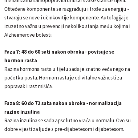
mehanizama samopopravka unutar svake stanice tijela.
Oštećene komponente se razgrađuju i troše za energiju -
stvaraju se nove i učinkovitije komponente. Autofagija je
izuzetno važna u prevenciji nekoliko stanja među kojima i
Alzheimerove bolesti.
Faza 7: 48 do 60 sati nakon obroka - povisuje se
hormon rasta
Razina hormona rasta u tijelu sada je znatno veća nego na
početku posta. Hormon rasta je od vitalne važnosti za
popravak i rast mišića.
Faza 8: 60 do 72 sata nakon obroka - normalizacija
razine inzulina
Razina inzulina se sada apsolutno vraća u normalu. Ovo su
dobre vijesti za ljude s pre-dijabetesom i dijabetesom.