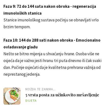
Faza 9: 72 do 144 sata nakon obroka - regeneracija
imunoloških stanica
Stanice imunološkog sustava počinju se obnavljati vrlo
brzim tempom.
Faza 10: 144 do 288 sati nakon obroka - Emocionalno
ovladavanje glađu
Nešto se bitno mijenja u shvaćanju hrane. Osoba više ne
osjeća da je važno jesti hranu tri puta dnevno ili čak svaki
dan. Počinje osjećati da je kvalitetna prehrana važnija od
neprestanog jedenja.
MOŽDA TE ZANIMA...
5 vrsta posta za učinkovito mršavljenje
DIJETA