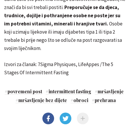
znači da bi svi trebali postiti.
Preporučuje se da djeca,
trudnice, dojilje i pothranjene osobe ne poste jer su
im potrebni vitamini, minerali i hranjive tvari.
Osobe
koji uzimaju lijekove ili imaju dijabetes tipa 1 ili tipa 2
trebale bi prije nego što se odluče na post razgovarati sa
svojim liječnikom.
Izvori za članak: 7Sigma Physiques, LifeAppes /The 5
Stages Of Intermittent Fasting
#
povremeni post
#
intermittent fasting
#
mršavljenje
#
mršavljenje bez dijete
#
obroci
#
prehrana