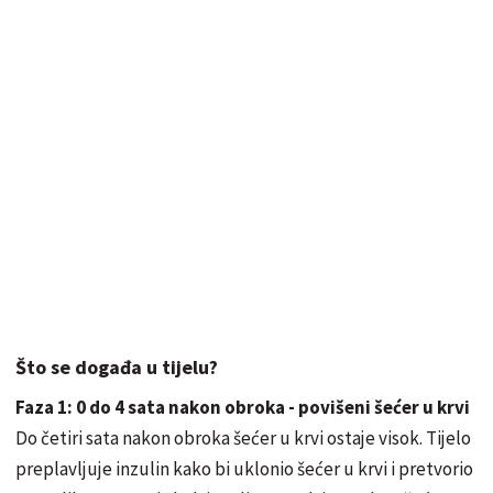
Što se događa u tijelu?
Faza 1: 0 do 4 sata nakon obroka - povišeni šećer u krvi
Do četiri sata nakon obroka šećer u krvi ostaje visok. Tijelo
preplavljuje inzulin kako bi uklonio šećer u krvi i pretvorio