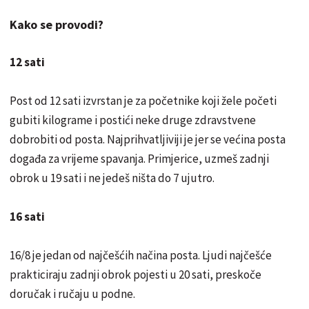
Kako se provodi?
12 sati
Post od 12 sati izvrstan je za početnike koji žele početi
gubiti kilograme i postići neke druge zdravstvene
dobrobiti od posta. Najprihvatljiviji je jer se većina posta
događa za vrijeme spavanja. Primjerice, uzmeš zadnji
obrok u 19 sati i ne jedeš ništa do 7 ujutro.
16 sati
16/8 je jedan od najčešćih načina posta. Ljudi najčešće
prakticiraju zadnji obrok pojesti u 20 sati, preskoče
doručak i ručaju u podne.