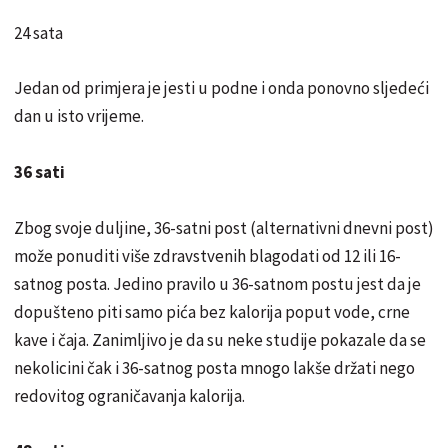
24 sata
Jedan od primjera je jesti u podne i onda ponovno sljedeći
dan u isto vrijeme.
36 sati
Zbog svoje duljine, 36-satni post (alternativni dnevni post)
može ponuditi više zdravstvenih blagodati od 12 ili 16-
satnog posta. Jedino pravilo u 36-satnom postu jest da je
dopušteno piti samo pića bez kalorija poput vode, crne
kave i čaja. Zanimljivo je da su neke studije pokazale da se
nekolicini čak i 36-satnog posta mnogo lakše držati nego
redovitog ograničavanja kalorija.