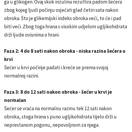
ga u glikogen. Ovaj skok inzulina rezultira padom šećera
zbog kojeg ljudi počinju osjećati glad četiri sata nakon
obroka. Što je glikemijski indeks obroka veći, to će i pad
biti veći. Zbog toga hrana s visokim udjelom ugljikohidrata
drži ljude ovisnima o hrani.
Faza 2: 4 do 8 sati nakon obroka - niska razina šećera u
krvi
Šećer u krvi počinje padati i kreće se prema svojoj
normalnoj razini.
Faza 3: 8 do 12 sati nakon obroka - šećer u krvi je
normalan
Šećer se vraća na normalnu razinu tek 12 sati nakon
obroka, stoga hrana s puno ugljikohidrata tijelo drži u
neprestanom pogonu, nepovoljnom za njega.