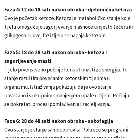
Faza 4: 12 do 18 sati nakon obroka - djelomična ketoza
Ovo je početak ketoze. Ketoza je metaboličko stanje koje
tijelu omogućuje sagorijevanje masnoće umjesto šećera ili
glikogena. U ovoj fazi tijelo se napaja ketozom.
Faza 5: 18 do 28 sati nakon obroka - ketoza i
sagorijevanje masti
Tijelo prvenstveno počinje koristiti masti za energiju. To
stanje rezultira povećanim ketonskim tijelima u
organizmu. Istraživanja pokazuju da je ovo stanje
povezano i s ukupnim smanjenjem upale u tijelu. Počinju
se pokretati procesi pomlađivanja i zacjeljivanja.
Faza 6: 28 do 48 sati nakon obroka - autofagija
Ovo stanje je stanje samopopravka. Pokreću se programi