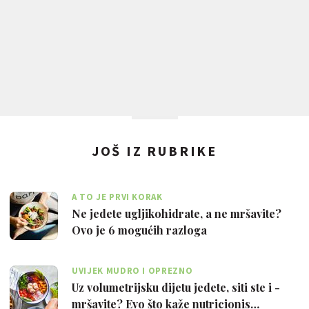
JOŠ IZ RUBRIKE
A TO JE PRVI KORAK
Ne jedete ugljikohidrate, a ne mršavite?
Ovo je 6 mogućih razloga
UVIJEK MUDRO I OPREZNO
Uz volumetrijsku dijetu jedete, siti ste i -
mršavite? Evo što kaže nutricionis…