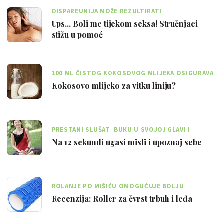
DISPAREUNIJA MOŽE REZULTIRATI
PRORJEĐIVANJEM ILI PRESTANKOM SEKSUALNIH
Ups... Boli me tijekom seksa! Stručnjaci
ODNOSA
stižu u pomoć
100 ML ČISTOG KOKOSOVOG MLIJEKA OSIGURAVA
OKO 230 KCAL
Kokosovo mlijeko za vitku liniju?
PRESTANI SLUŠATI BUKU U SVOJOJ GLAVI I
OSJETI SEBE U TRENUTKU
Na 12 sekundi ugasi misli i upoznaj sebe
ROLANJE PO MIŠIĆU OMOGUĆUJE BOLJU
CIRKULACIJU I SMANJENJE CELULITA
Recenzija: Roller za čvrst trbuh i leđa