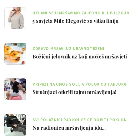
UČLANI SE U MRŠAVIMO ZAJEDNO KLUB I IZGUBI
KILOGRAME S MILOM!
5 savjeta Mile Elegović za vitku liniju
ZDRAVO MRŠAVI UZ URAVNOTEŽENI
KONTINENTALNI JELOVNIK OD 1756 KCAL
Božićni jelovnik uz koji možeš mršavjeti
PRIPAZI NA UNOS SOLI, A POLOVICU TANJURA
ISPUNI VOĆEM I POVRĆEM
Stručnjaci otkrili tajnu mršavljenja!
SVI POLAZNICI RADIONICE ĆE DOBITI POKLON
PAKETE POLLEO SPORTA
Na radionicu mršavljenja idu...