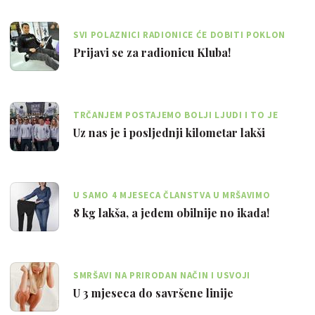
SVI POLAZNICI RADIONICE ĆE DOBITI POKLON
PAKETE POLLEO SPORTA
Prijavi se za radionicu Kluba!
TRČANJEM POSTAJEMO BOLJI LJUDI I TO JE
PORUKA KOJU ŽELIMO SVIMA POSLATI
Uz nas je i posljednji kilometar lakši
U SAMO 4 MJESECA ČLANSTVA U MRŠAVIMO
ZAJEDNO KLUBU, IVANA JE IZGUBILA 8 KG
8 kg lakša, a jedem obilnije no ikada!
SMRŠAVI NA PRIRODAN NAČIN I USVOJI
DUGOTRAJNE ZDRAVE NAVIKE!
U 3 mjeseca do savršene linije