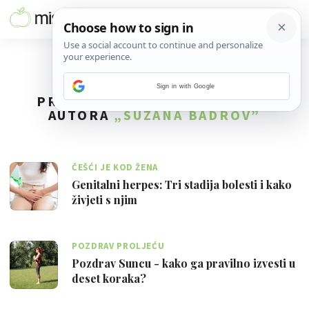
Sign in with Google
PRONAĐENO
90
REZULTATA ZA
AUTORA
„SUZANA BADROV”
ČEŠĆI JE KOD ŽENA
Genitalni herpes: Tri stadija bolesti i kako
živjeti s njim
POZDRAV PROLJEĆU
Pozdrav Suncu - kako ga pravilno izvesti u
deset koraka?