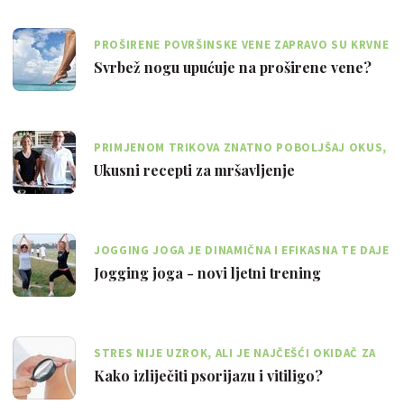
PROŠIRENE POVRŠINSKE VENE ZAPRAVO SU KRVNE
ŽILE KOJE SU IZGUBILE SVOJU FUNKCIJU
Svrbež nogu upućuje na proširene vene?
PRIMJENOM TRIKOVA ZNATNO POBOLJŠAJ OKUS,
MIRIS I KULINARSKI DOŽIVLJAJ
Ukusni recepti za mršavljenje
JOGGING JOGA JE DINAMIČNA I EFIKASNA TE DAJE
SVJEŽINU I SNAGU
Jogging joga - novi ljetni trening
STRES NIJE UZROK, ALI JE NAJČEŠĆI OKIDAČ ZA
RAZVOJ RAZLIČITIH BOLESTI KOŽE
Kako izliječiti psorijazu i vitiligo?