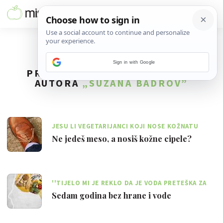
Sign in with Google
PRONAĐENO
90
REZULTATA ZA
AUTORA
„SUZANA BADROV”
JESU LI VEGETARIJANCI KOJI NOSE KOŽNATU
ODJEĆU NEMORALNI?
Ne jedeš meso, a nosiš kožne cipele?
''TIJELO MI JE REKLO DA JE VODA PRETEŠKA ZA
MENE''
Sedam godina bez hrane i vode