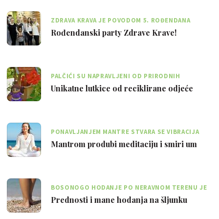
ZDRAVA KRAVA JE POVODOM 5. ROĐENDANA
PRIPREMILA ROĐENDANSKI PARTY
Rođendanski party Zdrave Krave!
PALČIĆI SU NAPRAVLJENI OD PRIRODNIH
MATERIJALA
Unikatne lutkice od reciklirane odjeće
PONAVLJANJEM MANTRE STVARA SE VIBRACIJA
KOJA SE IZ UMA PRENOSI NA TIJELO
Mantrom produbi meditaciju i smiri um
BOSONOGO HODANJE PO NERAVNOM TERENU JE
DOBRO ZA STOPALA KOJA SU ZDRAVA
Prednosti i mane hodanja na šljunku