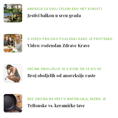
ANDREJA ZA SVOJ ZELENI EKO VRT KORISTI
ISKLJUČIVO TEHNIKE ORGANSKOG UZGOJA
Jestivi balkon u srcu grada
U VIDEO PRILOGU POGLEDAJ KAKO JE PROTEKAO
MOJ JUTARNJI ROĐENDANSKI PARTY
Video: rođendan Zdrave Krave
VEĆINA OBOLJELIH JE U DOBI OD 15 DO 40
GODINA STAROSTI, A 80 POSTO ČINE ŽENE
Broj oboljelih od anoreksije raste
BEZ OBZIRA NA VRSTU MATERIJALA, VAŽNO JE
ZNATI KAKO ODRŽAVATI POSUĐE
Teflonske vs. keramičke tave