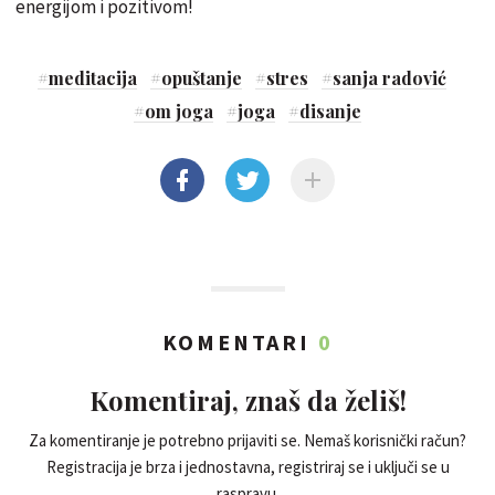
energijom i pozitivom!
#
meditacija
#
opuštanje
#
stres
#
sanja radović
#
om joga
#
joga
#
disanje
KOMENTARI
0
Komentiraj, znaš da želiš!
Za komentiranje je potrebno prijaviti se. Nemaš korisnički račun?
Registracija je brza i jednostavna, registriraj se i uključi se u
raspravu.