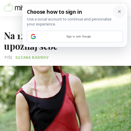
09. OŽUJKA 2016.
Na 12 sekundi ugasi misli i
Sign in with Google
upoznaj sebe
PIŠE
SUZANA BADROV