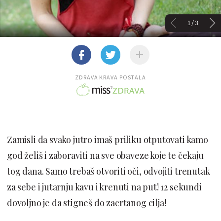
1/3
ZDRAVA KRAVA POSTALA
Zamisli da svako jutro imaš priliku otputovati kamo
god želiš i zaboraviti na sve obaveze koje te čekaju
tog dana. Samo trebaš otvoriti oči, odvojiti trenutak
za sebe i jutarnju kavu i krenuti na put! 12 sekundi
dovoljno je da stigneš do zacrtanog cilja!