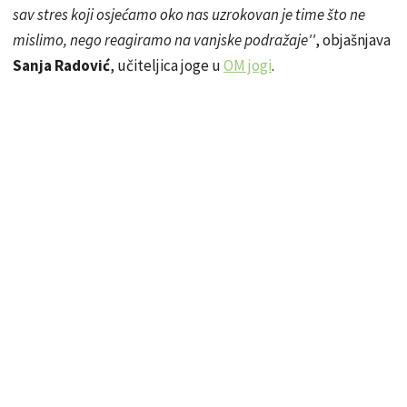
sav stres koji osjećamo oko nas uzrokovan je time što ne
mislimo, nego reagiramo na vanjske podražaje''
, objašnjava
Sanja Radović
, učiteljica joge u
OM jogi
.