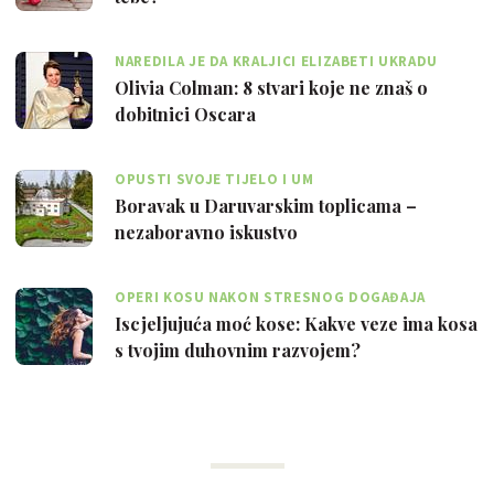
NAREDILA JE DA KRALJICI ELIZABETI UKRADU
TOALETNI PAPIR
Olivia Colman: 8 stvari koje ne znaš o
dobitnici Oscara
OPUSTI SVOJE TIJELO I UM
Boravak u Daruvarskim toplicama –
nezaboravno iskustvo
OPERI KOSU NAKON STRESNOG DOGAĐAJA
Iscjeljujuća moć kose: Kakve veze ima kosa
s tvojim duhovnim razvojem?