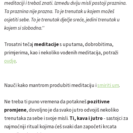
meditaciji i trebaš znati. Između dviju misli postoji praznina.
Ta praznina nije prazna. To je trenutak u kojem možeš
osjetiti sebe. To je trenutak dječje sreće, jedini trenutak u
kojem si slobodna.''
Trosatni tečaj
meditacije
s uputama, dobrobitima,
primjerima, kao i nekoliko vođenih meditacija, potraži
ovdje
.
Nauči kako mantrom produbiti meditaciju i
smiriti um
.
Ne treba ti puno vremena da potakneš
pozitivne
promjene
, dovoljno je da svako jutro odvojiš nekoliko
trenutaka za sebe i svoje misli.
Ti, kava i jutro
- sastojci za
najmoćniji ritual kojima ćeš svaki dan započeti krcata