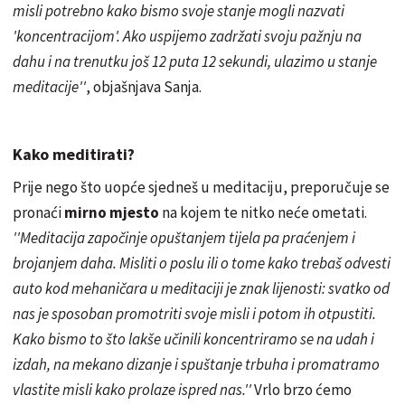
misli potrebno kako bismo svoje stanje mogli nazvati
'koncentracijom'. Ako uspijemo zadržati svoju pažnju na
dahu i na trenutku još 12 puta 12 sekundi, ulazimo u stanje
meditacije''
, objašnjava Sanja.
Kako meditirati?
Prije nego što uopće sjedneš u meditaciju, preporučuje se
pronaći
mirno mjesto
na kojem te nitko neće ometati.
''Meditacija započinje opuštanjem tijela pa praćenjem i
brojanjem daha. Misliti o poslu ili o tome kako trebaš odvesti
auto kod mehaničara u meditaciji je znak lijenosti: svatko od
nas je sposoban promotriti svoje misli i potom ih otpustiti.
Kako bismo to što lakše učinili koncentriramo se na udah i
izdah, na mekano dizanje i spuštanje trbuha i promatramo
vlastite misli kako prolaze ispred nas.''
Vrlo brzo ćemo