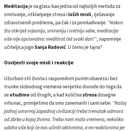
Meditacija
je na glasu kao jedna od najboljih metoda za
smirivanje, otklanjanje stresa i
loših misli
, rješavanje
zdravstvenih problema, pa čak i za pomlađivanje.
''Nakon
što otkriješ svjesniju, smireniju i sretniju sebe, meditacija
više nije opcionalna: meditirat ćeš svaki dan!''
, napominje
učiteljica joge
Sanja Radović
. U čemu je tajna?
Osvijesti svoje misli i reakcije
Užurbani stil života s rasporedom punim obaveza i bez
trunke slobodnog vremena nerijetko dovode do toga da
se
otuđimo
od drugih, a kad količina
stresa
dosegne
vrhunac, primijetimo da smo zanemarili i sami sebe.
''Našoj
jadnoj umornoj zapadnoj civilizaciji treba trenutak odmora
od zbrke u kojoj živimo. Treba nam malo vremena, nekoliko
udaha više koji će nas učiniti aktivnima, a ne reaktivnima jer