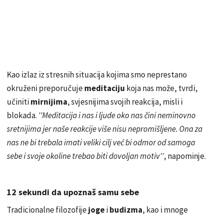
Kao izlaz iz stresnih situacija kojima smo neprestano
okruženi preporučuje
meditaciju
koja nas može, tvrdi,
učiniti
mirnijima
, svjesnijima svojih reakcija, misli i
blokada.
''Meditacija i nas i ljude oko nas čini neminovno
sretnijima jer naše reakcije više nisu nepromišljene. Ona za
nas ne bi trebala imati veliki cilj već bi odmor od samoga
sebe i svoje okoline trebao biti dovoljan motiv''
, napominje.
12 sekundi da upoznaš samu sebe
Tradicionalne filozofije
joge
i
budizma
, kao i mnoge