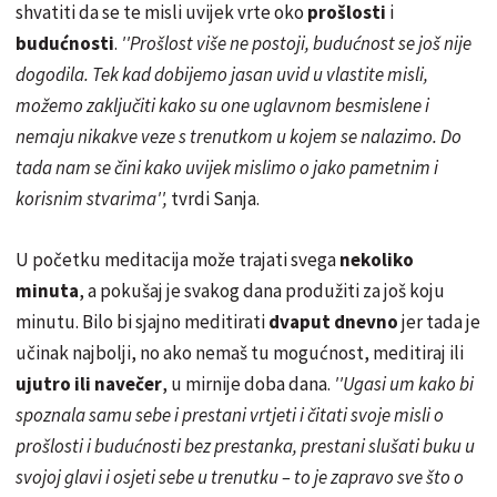
shvatiti da se te misli uvijek vrte oko
prošlosti
i
budućnosti
.
''Prošlost više ne postoji, budućnost se još nije
dogodila. Tek kad dobijemo jasan uvid u vlastite misli,
možemo zaključiti kako su one uglavnom besmislene i
nemaju nikakve veze s trenutkom u kojem se nalazimo. Do
tada nam se čini kako uvijek mislimo o jako pametnim i
korisnim stvarima'',
tvrdi Sanja.
U početku meditacija može trajati svega
nekoliko
minuta
, a pokušaj je svakog dana produžiti za još koju
minutu. Bilo bi sjajno meditirati
dvaput dnevno
jer tada je
učinak najbolji, no ako nemaš tu mogućnost, meditiraj ili
ujutro ili navečer
, u mirnije doba dana.
''Ugasi um kako bi
spoznala samu sebe i prestani vrtjeti i čitati svoje misli o
prošlosti i budućnosti bez prestanka, prestani slušati buku u
svojoj glavi i osjeti sebe u trenutku – to je zapravo sve što o