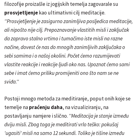
filozofije proizašle iz jogijskih temelja zagovarale su
prosvjetljenje
kao ultimativni cilj meditacije.
''Prosvjetljenje je zasigurno zanimljiva posljedica meditacije,
ali nipošto nije cilj. Prepoznavanje vlastitih misli i zaključak
da zapravo stalno vrtimo i tumačimo iste misli na razne
načine, dovest će nas do mnogih zanimljivih zaključaka o
sebi samima i o našoj okolini. Počet ćemo razumijevati
vlastite reakcije i reakcije ljudi oko nas. Upoznat ćemo sami
sebe i imat ćemo priliku promijeniti ono što nam se ne
sviđa.''
Postoji mnogo metoda za meditiranje, poput onih koje se
temelje na
praćenju daha
, na vizualiziranju, na
postavljanju namjere i slično.
''Meditacija je stanje između
dviju misli. Zbog toga je meditirati vrlo teško: pokušaj
'ugasiti' misli na samo 12 sekundi. Toliko je tišine između