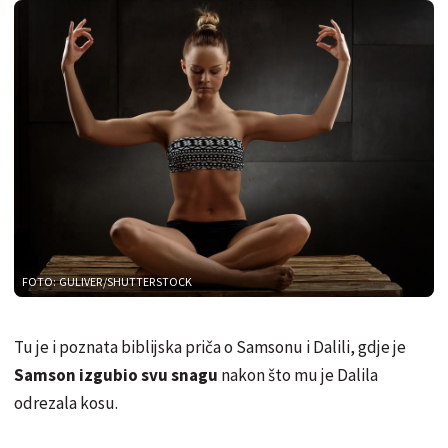
FOTO: GULIVER/SHUTTERSTOCK
Tu je i poznata biblijska priča o Samsonu i Dalili, gdje je
Samson izgubio svu snagu
nakon što mu je Dalila
odrezala kosu.