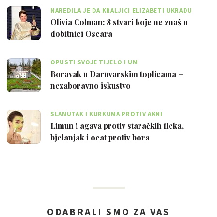
NAREDILA JE DA KRALJICI ELIZABETI UKRADU
TOALETNI PAPIR
Olivia Colman: 8 stvari koje ne znaš o
dobitnici Oscara
OPUSTI SVOJE TIJELO I UM
Boravak u Daruvarskim toplicama –
nezaboravno iskustvo
SLANUTAK I KURKUMA PROTIV AKNI
Limun i agava protiv staračkih fleka,
bjelanjak i ocat protiv bora