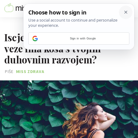
22. VELJAČE 2019.
Iscjeljujuća moć kose: Kakve
Sign in with Google
veze ima kosa s tvojim
duhovnim razvojem?
PIŠE
MISS ZDRAVA