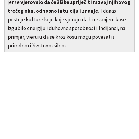
jer se
vjerovalo da će šiške spriječiti razvoj njihovog
trećeg oka, odnosno intuiciju i znanje.
I danas
postoje kulture koje koje vjeruju da bi rezanjem kose
izgubile energiju i duhovne sposobnosti. Indijanci, na
primjer, vjeruju da se kroz kosu mogu povezati s
prirodom i životnom silom.