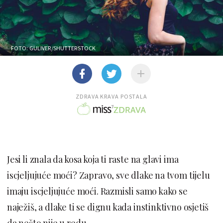
FOTO: GULIVER/SHUTTERSTOCK
ZDRAVA KRAVA POSTALA
Jesi li znala da kosa koja ti raste na glavi ima
iscjeljujuće moći? Zapravo, sve dlake na tvom tijelu
imaju iscjeljujuće moći. Razmisli samo kako se
naježiš, a dlake ti se dignu kada instinktivno osjetiš
da nešto nije u redu.