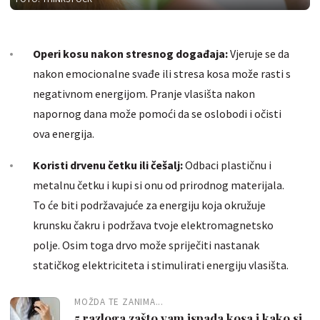
Operi kosu nakon stresnog događaja:
Vjeruje se da
nakon emocionalne svađe ili stresa kosa može rasti s
negativnom energijom. Pranje vlasišta nakon
napornog dana može pomoći da se oslobodi i očisti
ova energija.
Koristi drvenu četku ili češalj:
Odbaci plastičnu i
metalnu četku i kupi si onu od prirodnog materijala.
To će biti podržavajuće za energiju koja okružuje
krunsku čakru i podržava tvoje elektromagnetsko
polje. Osim toga drvo može spriječiti nastanak
statičkog elektriciteta i stimulirati energiju vlasišta.
MOŽDA TE ZANIMA...
5 razloga zašto vam ispada kosa i kako si