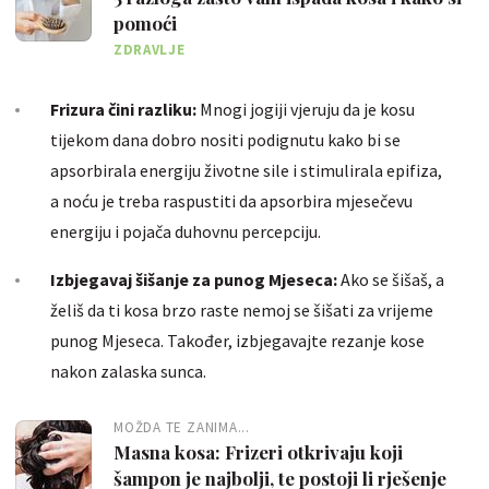
pomoći
ZDRAVLJE
Frizura čini razliku:
Mnogi jogiji vjeruju da je kosu
tijekom dana dobro nositi podignutu kako bi se
apsorbirala energiju životne sile i stimulirala epifiza,
a noću je treba raspustiti da apsorbira mjesečevu
energiju i pojača duhovnu percepciju.
Izbjegavaj šišanje za punog Mjeseca:
Ako se šišaš, a
želiš da ti kosa brzo raste nemoj se šišati za vrijeme
punog Mjeseca. Također, izbjegavajte rezanje kose
nakon zalaska sunca.
MOŽDA TE ZANIMA...
Masna kosa: Frizeri otkrivaju koji
šampon je najbolji, te postoji li rješenje