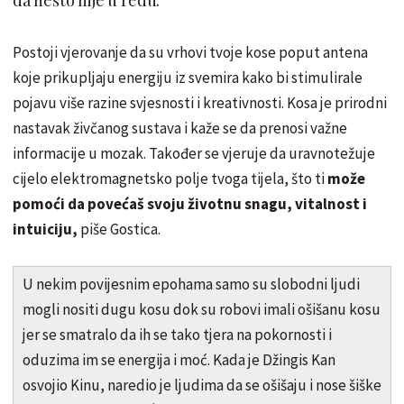
Postoji vjerovanje da su vrhovi tvoje kose poput antena
koje prikupljaju energiju iz svemira kako bi stimulirale
pojavu više razine svjesnosti i kreativnosti. Kosa je prirodni
nastavak živčanog sustava i kaže se da prenosi važne
informacije u mozak. Također se vjeruje da uravnotežuje
cijelo elektromagnetsko polje tvoga tijela, što ti
može
pomoći da povećaš svoju životnu snagu, vitalnost i
intuiciju,
piše Gostica.
U nekim povijesnim epohama samo su slobodni ljudi
mogli nositi dugu kosu dok su robovi imali ošišanu kosu
jer se smatralo da ih se tako tjera na pokornosti i
oduzima im se energija i moć. Kada je Džingis Kan
osvojio Kinu, naredio je ljudima da se ošišaju i nose šiške