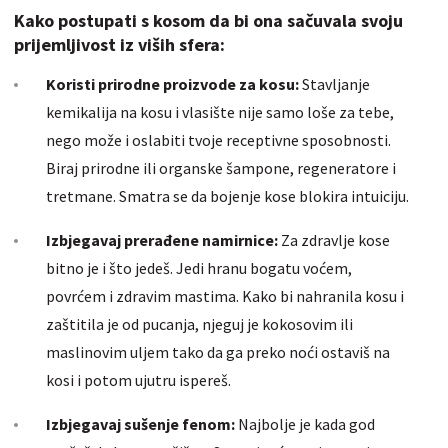
Kako postupati s kosom da bi ona sačuvala svoju
prijemljivost iz viših sfera:
Koristi prirodne proizvode za kosu:
Stavljanje
kemikalija na kosu i vlasište nije samo loše za tebe,
nego može i oslabiti tvoje receptivne sposobnosti.
Biraj prirodne ili organske šampone, regeneratore i
tretmane. Smatra se da bojenje kose blokira intuiciju.
Izbjegavaj prerađene namirnice:
Za zdravlje kose
bitno je i što jedeš. Jedi hranu bogatu voćem,
povrćem i zdravim mastima. Kako bi nahranila kosu i
zaštitila je od pucanja, njeguj je kokosovim ili
maslinovim uljem tako da ga preko noći ostaviš na
kosi i potom ujutru ispereš.
Izbjegavaj sušenje fenom:
Najbolje je kada god