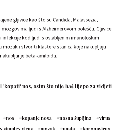
čajene gljivice kao što su Candida, Malassezia,
 mozgovima ljudi s Alzheimerovom bolešću. Gljivice
 infekcije kod ljudi s oslabljenim imunološkim
 mozak i stvoriti klastere stanica koje nakupljaju
 nakupljanje beta-amiloida.
 'kopati' nos, osim što nije baš lijepo za vidjeti
#
nos
#
kopanje nosa
#
nosna šupljina
#
virus
s simplex virus
#
mozak
#
upala
#
koronavirus