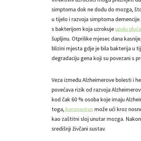
simptoma dok ne dođu do mozga, što
u tijelo i razvoja simptoma demencije. 
s bakterijom koja uzrokuje
upalu pluć
šupljinu. Otprilike mjesec dana kasnije
blizini mjesta gdje je bila bakterija u t
degradaciju gena koji su povezani s 
Veza između Alzheimerove bolesti i h
povećava rizik od razvoja Alzheimerov
kod čak 60 % osoba koje imaju Alzhei
toga,
koronavirus
može ući kroz nosnu š
kao zaštitni sloj unutar mozga. Nakon
središnji živčani sustav.