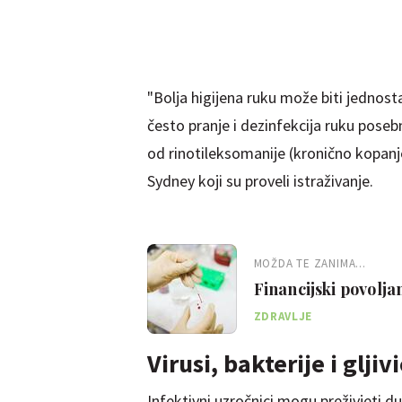
"Bolja higijena ruku može biti jednost
često pranje i dezinfekcija ruku poseb
od rinotileksomanije (kronično kopanje 
Sydney koji su proveli istraživanje.
MOŽDA TE ZANIMA...
Financijski povolja
ZDRAVLJE
Virusi, bakterije i glji
Infektivni uzročnici mogu preživjeti du