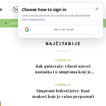
O
S
SERVISNE INFORMACIJE
Sign in with Google
NAJČITANIJE
ZDRAVLJE
Rak gušterače: Glavni uzroci
nastanka i 6 simptoma koje je
važno prepoznati na …
ZDRAVLJE
Simptomi bolesti jetre: Rani
znakovi koje je važno prepoznati