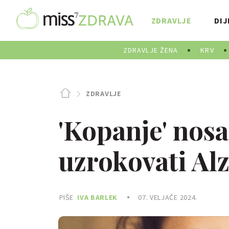
ZDRAVLJE
DIJ
ZDRAVLJE ŽENA
KRV
ZDRAVLJE
'Kopanje' nos
uzrokovati Al
PIŠE
IVA BARLEK
07. VELJAČE 2024.