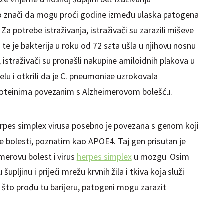
 znači da mogu proći godine između ulaska patogena
Za potrebe istraživanja, istraživači su zarazili miševe
a
te je bakterija u roku od 72 sata ušla u njihovu nosnu
, istraživači su pronašli nakupine amiloidnih plakova u
ijelu i otkrili da je C. pneumoniae uzrokovala
proteinima povezanim s Alzheimerovom bolešću.
erpes simplex virusa posebno je povezana s genom koji
e bolesti, poznatim kao APOE4. Taj gen prisutan je
merovu bolest i virus
herpes simplex
u mozgu. Osim
upljinu i prijeći mrežu krvnih žila i tkiva koja služi
 što prođu tu barijeru, patogeni mogu zaraziti