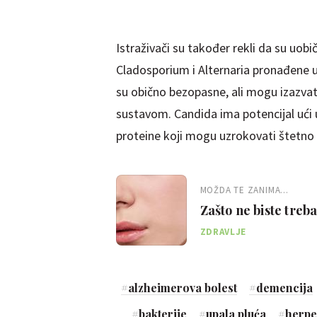
Istraživači su također rekli da su uobi
Cladosporium i Alternaria pronađene u
su obično bezopasne, ali mogu izazvati
sustavom. Candida ima potencijal ući u
proteine ​​koji mogu uzrokovati štetno
MOŽDA TE ZANIMA...
Zašto ne biste trebal
ZDRAVLJE
#
alzheimerova bolest
#
demencija
#
bakterije
#
upala pluća
#
herpe