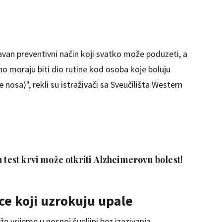
avan preventivni način koji svatko može poduzeti, a
no moraju biti dio rutine kod osoba koje boluju
nosa)", rekli su istraživači sa Sveučilišta Western
n test krvi može otkriti Alzheimerovu bolest!
vice koji uzrokuju upale
že vrijeme u nosnoj šupljini bez izazivanja