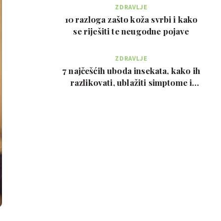
ZDRAVLJE
10 razloga zašto koža svrbi i kako
se riješiti te neugodne pojave
ZDRAVLJE
7 najčešćih uboda insekata, kako ih
razlikovati, ublažiti simptome i
kada zvati…