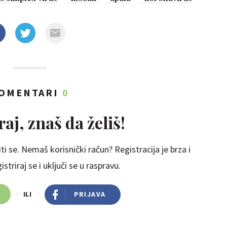
OMENTARI
0
aj, znaš da želiš!
ti se. Nemaš korisnički račun? Registracija je brza i
striraj se i uključi se u raspravu.
ILI
PRIJAVA