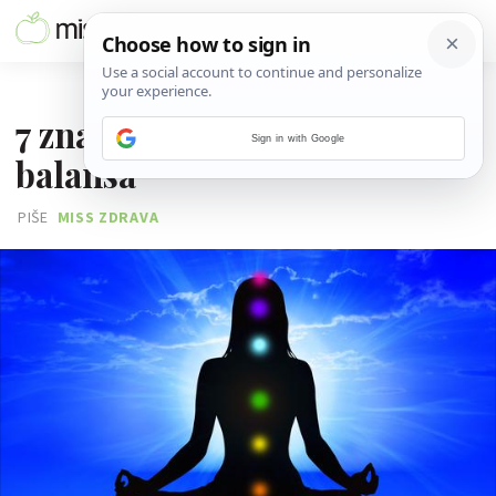
30. LIPNJA 2020.
7 znakova da su ti čakre izvan
Sign in with Google
balansa
PIŠE
MISS ZDRAVA