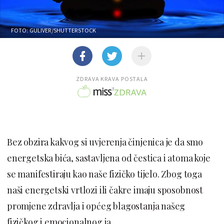
FOTO: GULIVER/SHUTTERSTOCK
ZDRAVA KRAVA POSTALA
Bez obzira kakvog si uvjerenja činjenica je da smo
energetska bića, sastavljena od čestica i atoma koje
se manifestiraju kao naše fizičko tijelo. Zbog toga
naši energetski vrtlozi ili čakre imaju sposobnost
promjene zdravlja i općeg blagostanja našeg
fizičkog i emocionalnog ja.