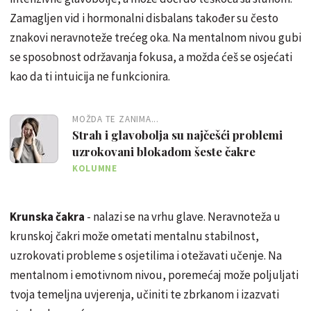
Zamagljen vid i hormonalni disbalans također su često
znakovi neravnoteže trećeg oka. Na mentalnom nivou gubi
se sposobnost održavanja fokusa, a možda ćeš se osjećati
kao da ti intuicija ne funkcionira.
MOŽDA TE ZANIMA...
Strah i glavobolja su najčešći problemi
uzrokovani blokadom šeste čakre
KOLUMNE
Krunska čakra
- nalazi se na vrhu glave. Neravnoteža u
krunskoj čakri može ometati mentalnu stabilnost,
uzrokovati probleme s osjetilima i otežavati učenje. Na
mentalnom i emotivnom nivou, poremećaj može poljuljati
tvoja temeljna uvjerenja, učiniti te zbrkanom i izazvati