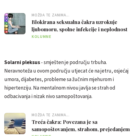
MOŽDA TE ZANIMA...
Blokirana seksualna čakra uzrokuje
ljubomoru, spolne infekcije i neplodnost
KOLUMNE
Solarni pleksus
- smješten je području trbuha.
Neravnoteža u ovom području utjecat će na jetru, osjećaj
umora, dijabetes, probleme sa žučnim mjehurom i
hipertenziju. Na mentalnom nivou javlja se strah od
odbacivanja i nizak nivo samopoštovanja.
MOŽDA TE ZANIMA...
Treća čakra: Povezana je sa
samopoštovanjem, strahom, prejedanjem