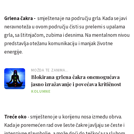
Grlena čakra -
smještena je na području grla. Kada se javi
neravnoteža u ovom području čisti su prelemi s upalama
grla, sa štitnjačom, zubima i desnima. Na mentalnom nivou
predstavlja otežanu komunikaciju i manjak životne
energije.
MOŽDA TE ZANIMA...
Blokirana grlena čakra onemogućava
jasno izražavanje i povećava kritičnost
KOLUMNE
Treće oko
- smješteno je u korijenu nosa između obrva.
Kada je poremećen rad ove šeste čakre javljaju se česte i
intenzivne glavobolje, a može doći do teškoća sa sluhom.