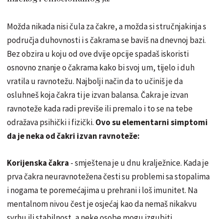
Možda nikada nisi čula za čakre, a možda si stručnjakinja s
područja duhovnosti i s čakrama se baviš na dnevnoj bazi.
Bez obzira u koju od ove dvije opcije spadaš iskoristi
osnovno znanje o čakrama kako bi svoj um, tijelo i duh
vratila u ravnotežu. Najbolji način da to učiniš je da
osluhneš koja čakra ti je izvan balansa. Čakra je izvan
ravnoteže kada radi previše ili premalo i to se na tebe
odražava psihički i fizički.
Ovo su elementarni simptomi
da je neka od čakri izvan ravnoteže:
Korijenska čakra
- smještena je u dnu kralježnice. Kada je
prva čakra neuravnotežena česti su problemi sa stopalima
i nogama te poremećajima u prehrani i loš imunitet. Na
mentalnom nivou čest je osjećaj kao da nemaš nikakvu
svrhu ili stabilnost, a neke osobe mogu izgubiti