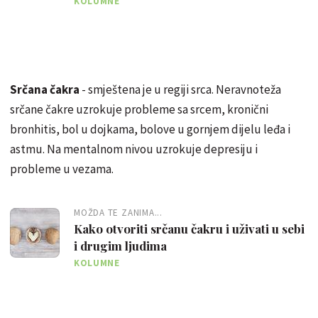
KOLUMNE
Srčana čakra
- smještena je u regiji srca. Neravnoteža
srčane čakre uzrokuje probleme sa srcem, kronični
bronhitis, bol u dojkama, bolove u gornjem dijelu leđa i
astmu. Na mentalnom nivou uzrokuje depresiju i
probleme u vezama.
MOŽDA TE ZANIMA...
Kako otvoriti srčanu čakru i uživati u sebi
i drugim ljudima
KOLUMNE