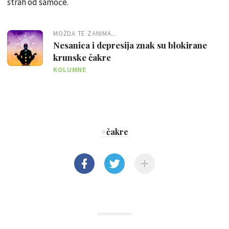
strah od samoće.
MOŽDA TE ZANIMA...
Nesanica i depresija znak su blokirane
krunske čakre
KOLUMNE
#
čakre