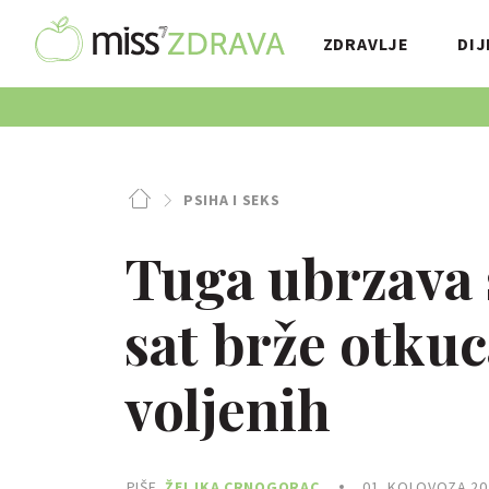
ZDRAVLJE
DIJ
PSIHA I SEKS
Tuga ubrzava 
sat brže otku
voljenih
PIŠE
ŽELJKA CRNOGORAC
01. KOLOVOZA 20