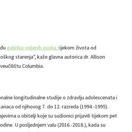
eđu
gubitka voljenih osoba t
ijekom života od
loškog starenja", kaže glavna autorica dr. Allison
Sveučilištu Columbia.
ionalne longitudinalne studije o zdravlju adolescenata i
ikanaca od njihovog 7. do 12. razreda (1994.-1995).
evima u obitelji koje su sudionici prijavili tijekom pet
godine. U posljednjem valu (2016.-2018.), kada su