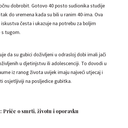
očnu dobrobit. Gotovo 40 posto sudionika studije
itak do vremena kada su bili u ranim 40-ima. Ova
 iskustva česta i ukazuje na potrebu za boljim
e s tugom.
je da su gubici doživljeni u odrasloj dobi imali jači
ivljenih u djetinjstvu ili adolescenciji. To dovodi u
ume iz ranog života uvijek imaju najveći utjecaj i
i osjetljiviji na posljedice gubitka.
: Priče o smrti, životu i oporavku