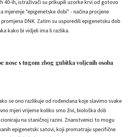
h 40-ih, istraživači su prikupili uzorke krvi od gotovo
 za mjerenje "epigenetske dobi" - načina procjene
ih promjena DNK. Zatim su usporedili epigenetsku dob
aka kako bi vidjeli ima li razlika.
be nose s tugom zbog gubitka voljenih osoba
 kako se ono razlikuje od rođendana koje slavimo svake
o mjeri vrijeme koliko smo živi, ​​biološka dob
cioniraju na staničnoj razini. Znanstvenici to mogu
vanih epigenetski satovi, koji promatraju specifične