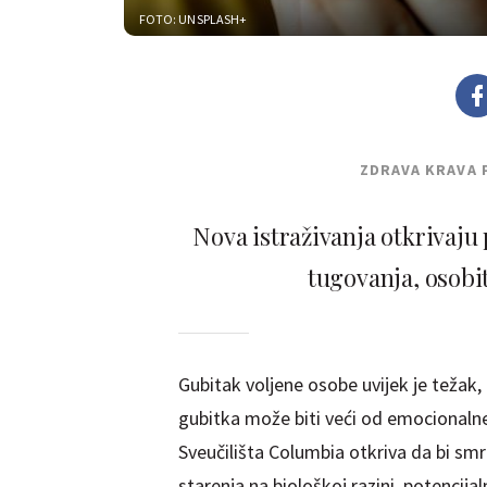
FOTO: UNSPLASH+
ZDRAVA KRAVA 
Nova istraživanja otkrivaju
tugovanja, osobi
Gubitak voljene osobe uvijek je težak, 
gubitka može biti veći od emocionalne
Sveučilišta Columbia otkriva da bi smr
starenja na biološkoj razini, potencija