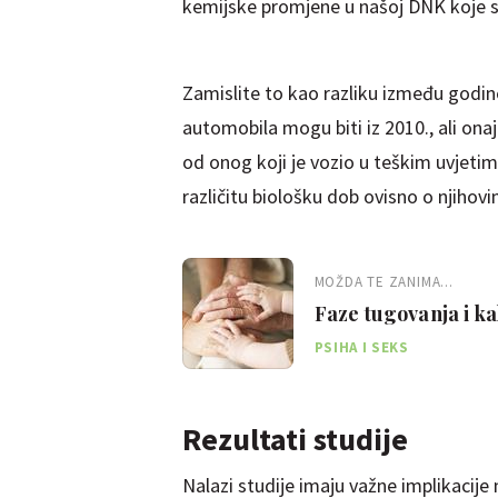
kemijske promjene u našoj DNK koje s
Zamislite to kao razliku između godi
automobila mogu biti iz 2010., ali ona
od onog koji je vozio u teškim uvjeti
različitu biološku dob ovisno o njiho
MOŽDA TE ZANIMA...
Faze tugovanja i k
generacije
PSIHA I SEKS
Rezultati studije
Nalazi studije imaju važne implikacije 