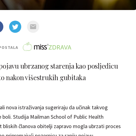
POSTALA
 pojavu ubrzanog starenja kao posljedicu
to nakon višestrukih gubitaka
ali nova istraživanja sugeriraju da učinak takvog
 boli. Studija Mailman School of Public Health
t bliskih članova obitelji zapravo mogla ubrzati proces
lno pripremajući pozornicu za raniju pojavu