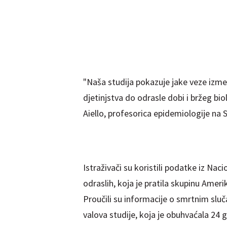
"Naša studija pokazuje jake veze izm
djetinjstva do odrasle dobi i bržeg bio
Aiello, profesorica epidemiologije na 
Istraživači su koristili podatke iz Nac
odraslih, koja je pratila skupinu Amer
Proučili su informacije o smrtnim slučaj
valova studije, koja je obuhvaćala 24 