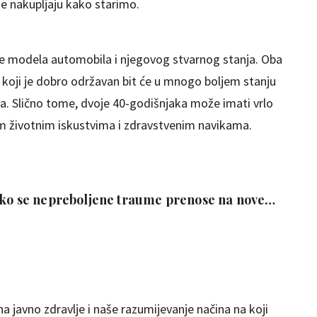
e nakupljaju kako starimo.
ne modela automobila i njegovog stvarnog stanja. Oba
j koji je dobro održavan bit će u mnogo boljem stanju
ma. Slično tome, dvoje 40-godišnjaka može imati vrlo
vim životnim iskustvima i zdravstvenim navikama.
ako se nepreboljene traume prenose na nove
na javno zdravlje i naše razumijevanje načina na koji