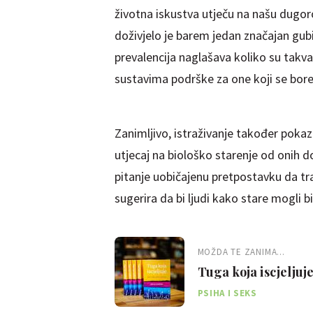
životna iskustva utječu na našu dugor
doživjelo je barem jedan značajan gub
prevalencija naglašava koliko su takva
sustavima podrške za one koji se bor
Zanimljivo, istraživanje također pokazu
utjecaj na biološko starenje od onih dož
pitanje uobičajenu pretpostavku da tra
sugerira da bi ljudi kako stare mogli bit
MOŽDA TE ZANIMA...
Tuga koja iscjeljuje
PSIHA I SEKS