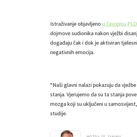
Istraživanje objavljeno
u časopisu PLO
dojmove sudionika nakon vježbi disanj
događaju čak i dok je aktiviran tjele
negativnih emocija.
“Naši glavni nalazi pokazuju da vježb
stanja. Vjerujemo da su ta stanja pove
mozga koji su uključeni u samosvijest,
studije.
MOŽDA TE ZANIMA...