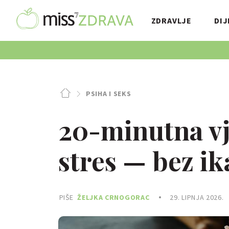
ZDRAVLJE
DIJ
PSIHA I SEKS
20-minutna vj
stres — bez i
PIŠE
ŽELJKA CRNOGORAC
29. LIPNJA 2026.