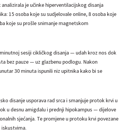
 analizirala je učinke hiperventilacijskog disanja
nika: 15 osoba koje su sudjelovale online, 8 osoba koje
soba koje su prošle snimanje magnetskom
minutnoj sesiji cikličkog disanja — udah kroz nos dok
 usta bez pauze — uz glazbenu podlogu. Nakon
unutar 30 minuta ispunili niz upitnika kako bi se
jsko disanje usporava rad srca i smanjuje protok krvi u
tok u desnu amigdalu i prednji hipokampus — dijelove
onalnih sjećanja. Te promjene u protoku krvi povezane
 iskustvima.