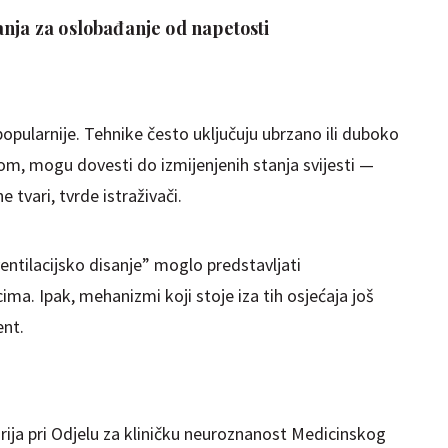
nja za oslobađanje od napetosti
opularnije. Tehnike često uključuju ubrzano ili duboko
om, mogu dovesti do izmijenjenih stanja svijesti —
e tvari, tvrde istraživači.
ventilacijsko disanje” moglo predstavljati
ma. Ipak, mehanizmi koji stoje iza tih osjećaja još
ent.
rija pri Odjelu za kliničku neuroznanost Medicinskog