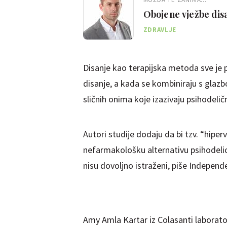
Obojene vježbe disa
ZDRAVLJE
Disanje kao terapijska metoda sve je p
disanje, a kada se kombiniraju s glazb
sličnih onima koje izazivaju psihodeličn
Autori studije dodaju da bi tzv. “hiper
nefarmakološku alternativu psihodelici
nisu dovoljno istraženi, piše Independ
Amy Amla Kartar iz Colasanti laborato