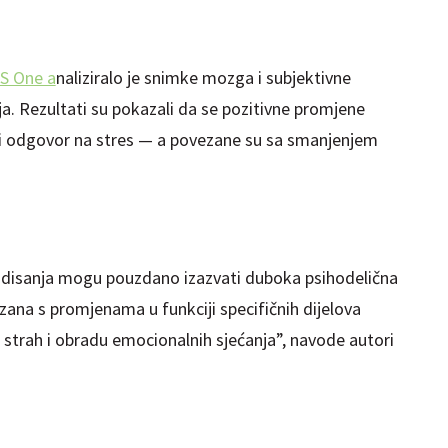
S One a
naliziralo je snimke mozga i subjektivne
a. Rezultati su pokazali da se pozitivne promjene
sni odgovor na stres — a povezane su sa smanjenjem
e disanja mogu pouzdano izazvati duboka psihodelična
zana s promjenama u funkciji specifičnih dijelova
 strah i obradu emocionalnih sjećanja”, navode autori