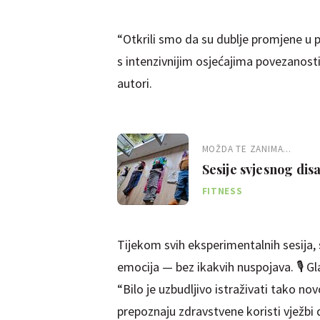
“Otkrili smo da su dublje promjene u
s intenzivnijim osjećajima povezanosti
autori.
MOŽDA TE ZANIMA...
Sesije svjesnog disa
FITNESS
Tijekom svih eksperimentalnih sesija, s
emocija — bez ikakvih nuspojava. 🎙️ Gl
“Bilo je uzbudljivo istraživati tako no
prepoznaju zdravstvene koristi vježbi d