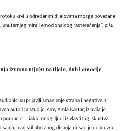
 protoku krvi u određenim dijelovima mozga povezane
, unutarnjeg mira i emocionalnog rasterećenja”, pišu
nja izvrsno utječu na tijelo, duh i emocije
udionici su prijavili smanjenje straha i negativnih
avna autorica studije, Amy Amla Kartar, izjavila je:
vo područje — iako mnogi ljudi iz vlastitog iskustva
isanja, ovaj stil ubrzanog disanja dosad je dobio vrlo