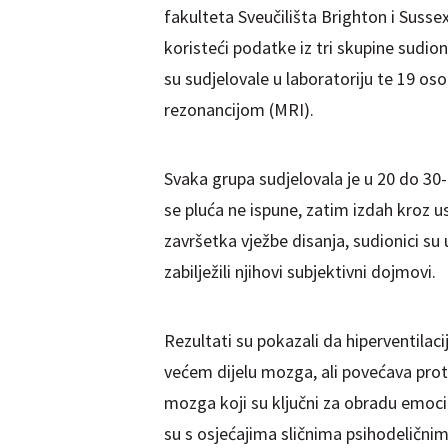
fakulteta Sveučilišta Brighton i Sussex
koristeći podatke iz tri skupine sudio
su sudjelovale u laboratoriju te 19 o
rezonancijom (MRI).
Svaka grupa sudjelovala je u 20 do 30-
se pluća ne ispune, zatim izdah kroz
završetka vježbe disanja, sudionici su 
zabilježili njihovi subjektivni dojmovi.
Rezultati su pokazali da hiperventilaci
većem dijelu mozga, ali povećava pro
mozga koji su ključni za obradu emoci
su s osjećajima sličnima psihodeličnim