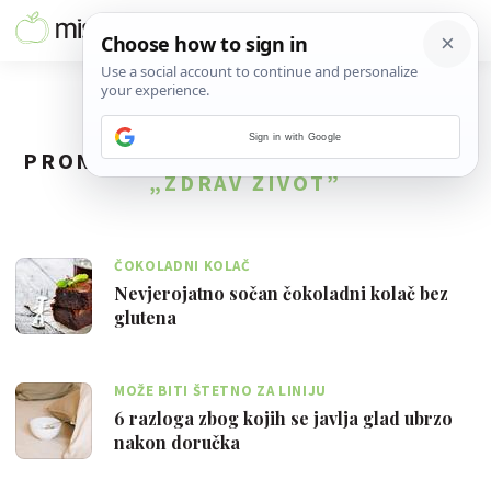
Sign in with Google
PRONAĐENO
305
REZULTATA ZA TAG
„ZDRAV ŽIVOT”
ČOKOLADNI KOLAČ
Nevjerojatno sočan čokoladni kolač bez
glutena
MOŽE BITI ŠTETNO ZA LINIJU
6 razloga zbog kojih se javlja glad ubrzo
nakon doručka