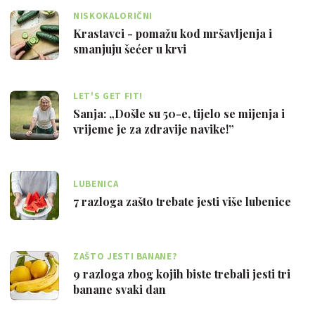
NISKOKALORIČNI
Krastavci - pomažu kod mršavljenja i
smanjuju šećer u krvi
LET'S GET FIT!
Sanja: „Došle su 50-e, tijelo se mijenja i
vrijeme je za zdravije navike!”
LUBENICA
7 razloga zašto trebate jesti više lubenice
ZAŠTO JESTI BANANE?
9 razloga zbog kojih biste trebali jesti tri
banane svaki dan