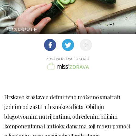
FOTO: UNSPLASH+
ZDRAVA KRAVA POSTALA
Hrskave krastavce definitivno možemo smatrati
jednim od zaštitnih znakova ljeta. Obiluju
blagotvornim nutrijentima, određenim biljnim
komponentama i antioksidansima koji mogu pomoći
u liječenju i prevenciji određenih stanja.