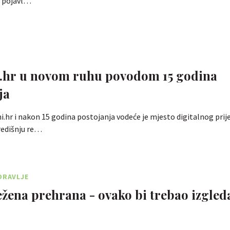
n pojavl…
i.hr u novom ruhu povodom 15 godina
ja
i.hr i nakon 15 godina postojanja vodeće je mjesto digitalnog pri
središnju re…
DRAVLJE
žena prehrana - ovako bi trebao izgleda