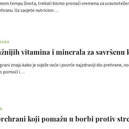
om tempu života, trebali bismo pronaći vremena za uravnotežen
ehranu. Uz savjete nutricion…
RANA
ažnijih vitamina i minerala za savršenu 
 grani znaju kako je svježe voće i povrće najzdraviji dio prehrane, no
o pomoći i…
A
rehrani koji pomažu u borbi protiv str