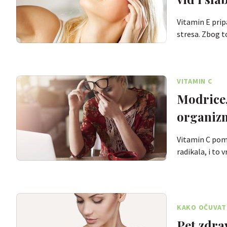
Vitamin E prip
stresa. Zbog 
VITAMIN C
Modrice,
organiz
Vitamin C poma
radikala, i to 
KAKO OČUVATI
Pet zdrav