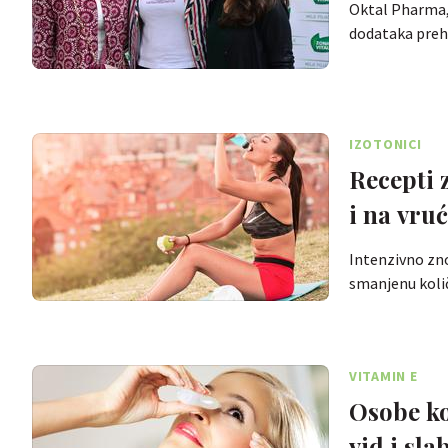
Oktal Pharma, 
dodataka preh
IZOTONICI
Recepti 
i na vru
Intenzivno zno
smanjenu količ
VITAMIN E
Osobe ko
vid i sla