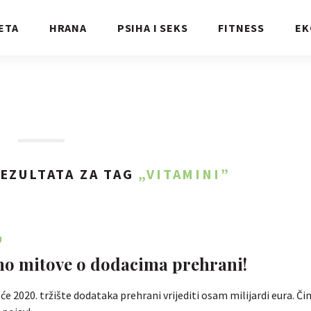
ETA
HRANA
PSIHA I SEKS
FITNESS
EK
EZULTATA ZA TAG
„VITAMINI”
U
o mitove o dodacima prehrani!
će 2020. tržište dodataka prehrani vrijediti osam milijardi eura. Či