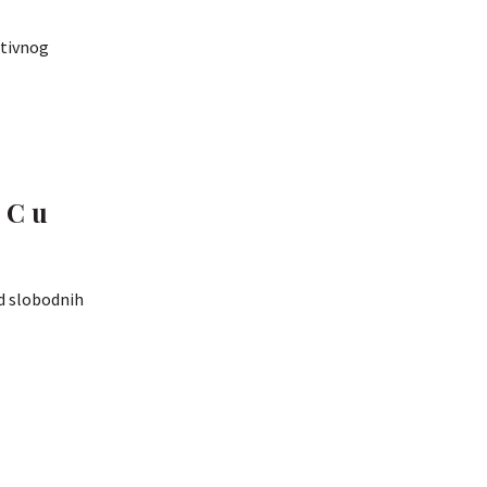
ativnog
 C u
od slobodnih