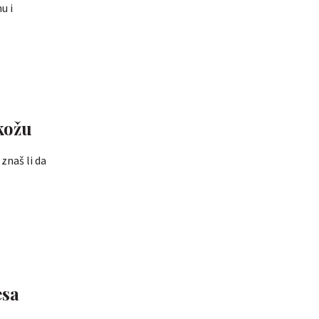
u i
kožu
 znaš li da
esa