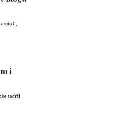
tamin C,
om i
tke sadrži