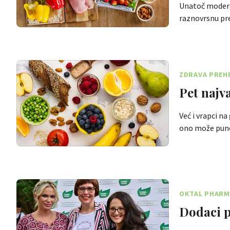
Unatoč modern
raznovrsnu pr
ZDRAVA PREH
Pet najv
Već i vrapci na
ono može pun
OKTAL PHARM
Dodaci p