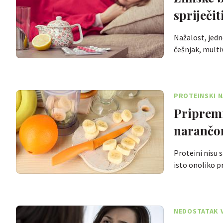
spriječit
Nažalost, jedn
češnjak, multi
PROTEINSKI 
Pripremi
naranč
Proteini nisu 
isto onoliko p
NEDOSTATAK 