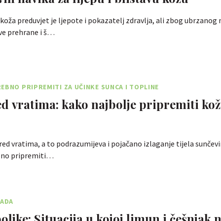
 koža preduvjet je ljepote i pokazatelj zdravlja, ali zbog ubrzanog
ve prehrane i š…
EBNO PRIPREMITI ZA UČINKE SUNCA I TOPLINE
ed vratima: kako najbolje pripremiti kož
red vratima, a to podrazumijeva i pojačano izlaganje tijela sunče
bno pripremiti…
LADA
oljke: Situacija u kojoj limun i češnjak