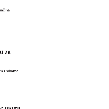
 načina
u za
vim zrakama.
 ne mogu