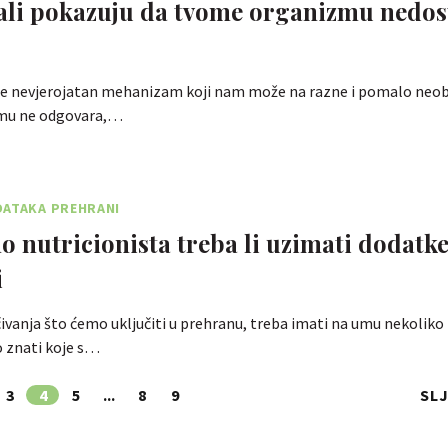
ali pokazuju da tvome organizmu nedos
o je nevjerojatan mehanizam koji nam može na razne i pomalo neob
o mu ne odgovara,…
DATAKA PREHRANI
mo nutricionista treba li uzimati dodatk
i
ivanja što ćemo uključiti u prehranu, treba imati na umu nekoliko 
 znati koje s…
3
4
5
...
8
9
SL