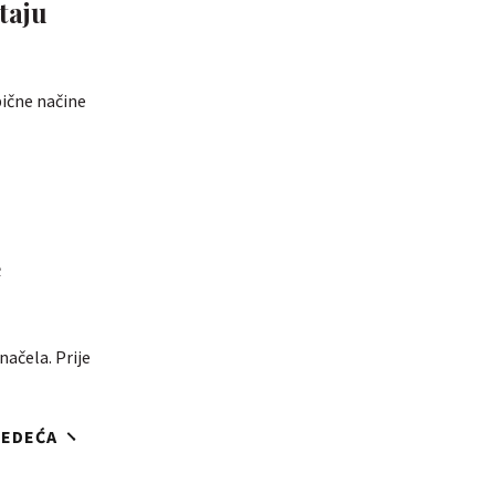
taju
ične načine
e
načela. Prije
JEDEĆA