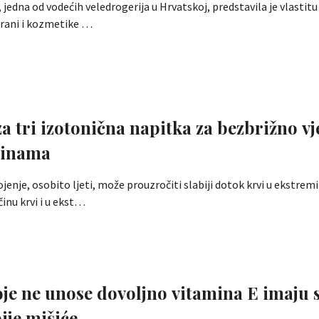
jedna od vodećih veledrogerija u Hrvatskoj, predstavila je vlastitu 
rani i kozmetike …
za tri izotonična napitka za bezbrižno v
ćinama
jenje, osobito ljeti, može prouzročiti slabiji dotok krvi u ekstremi
inu krvi i u ekst…
je ne unose dovoljno vitamina E imaju s
bije mišiće