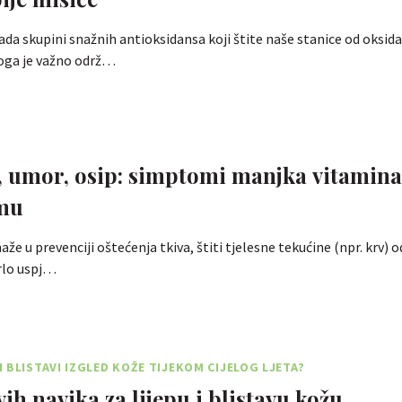
ada skupini snažnih antioksidansa koji štite naše stanice od oksid
toga je važno održ…
 umor, osip: simptomi manjka vitamina
mu
že u prevenciji oštećenja tkiva, štiti tjelesne tekućine (npr. krv) 
vrlo uspj…
 BLISTAVI IZGLED KOŽE TIJEKOM CIJELOG LJETA?
ih navika za lijepu i blistavu kožu