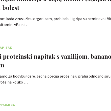
i bolest
om kada virus uđe u organizam, prehlada ili gripa su neminovni. Vi
vitamini više ni…
NAPITAK
 proteinski napitak s vanilijom, banan
om
samo za bodybuildere. Jedna porcija proteina u prahu odnosno siru
roteina koliko …
VITAMINA