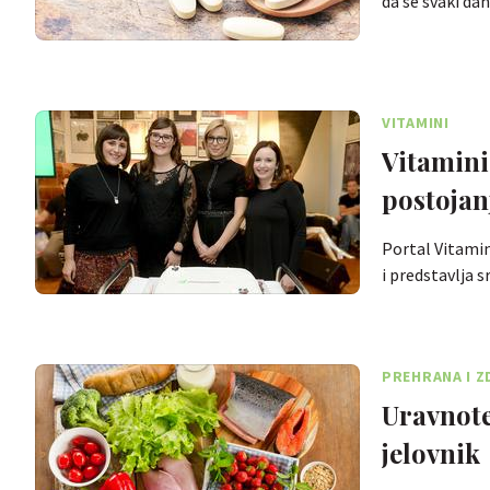
da se svaki da
VITAMINI
Vitamin
postojan
Portal Vitamin
i predstavlja 
PREHRANA I Z
Uravnote
jelovnik