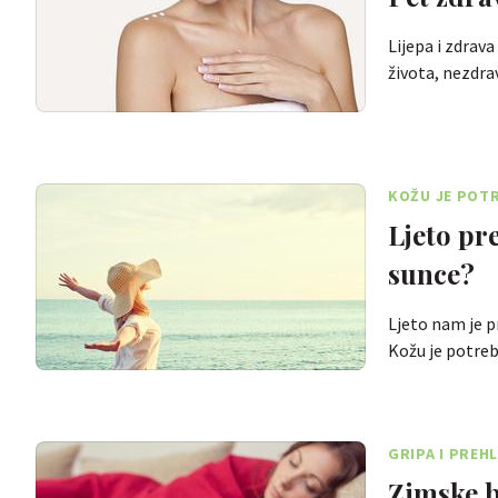
Lijepa i zdrava
života, nezdra
KOŽU JE POTR
Ljeto pr
sunce?
Ljeto nam je p
Kožu je potre
GRIPA I PREH
Zimske b