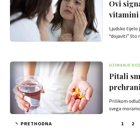
Ovi sign
vitamini
Ljudsko tijel
“dojaviti” št
UZIMANJE DO
Pitali s
prehran
Prilikom odluč
svega moramo
PRETHODNA
1
2