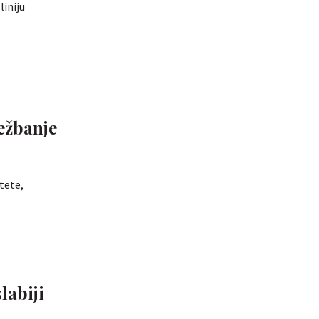
liniju
ježbanje
tete,
labiji