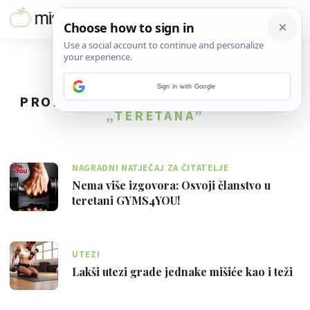
Sign in with Google
PRONAĐENO
49
REZULTATA ZA TAG
„TERETANA”
NAGRADNI NATJEČAJ ZA ČITATELJE
Nema više izgovora: Osvoji članstvo u
teretani GYMS4YOU!
UTEZI
Lakši utezi grade jednake mišiće kao i teži