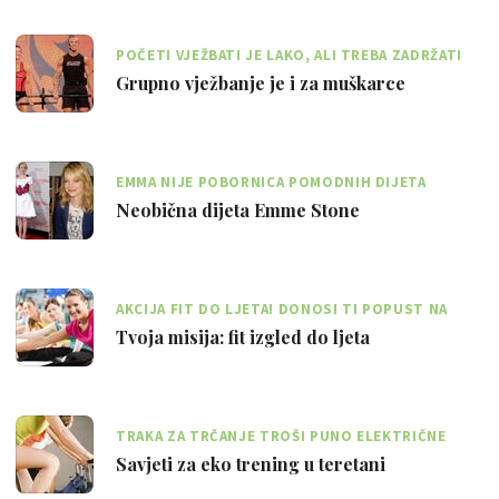
POČETI VJEŽBATI JE LAKO, ALI TREBA ZADRŽATI
NAVIKU BAVLJENJA SPORTOM
Grupno vježbanje je i za muškarce
EMMA NIJE POBORNICA POMODNIH DIJETA
KOJIMA SE IZGLADNJUJE ORGANIZAM
Neobična dijeta Emme Stone
AKCIJA FIT DO LJETA! DONOSI TI POPUST NA
ČLANARINE U FITNESS CENTRIMA
Tvoja misija: fit izgled do ljeta
TRAKA ZA TRČANJE TROŠI PUNO ELEKTRIČNE
ENERGIJE, PA RADIJE VJEŽBAJ NA BICIKLU!
Savjeti za eko trening u teretani