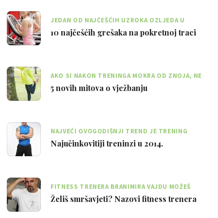
JEDAN OD NAJČEŠĆIH UZROKA OZLJEDA U
TERETANI JE SKAKANJE S BRZE TRAKE
10 najčešćih grešaka na pokretnoj traci
AKO SI NAKON TRENINGA MOKRA OD ZNOJA, NE
ZNAČI I DA SI POTROŠILA VIŠE KALORIJA
5 novih mitova o vježbanju
NAJVEĆI OVOGODIŠNJI TREND JE TRENING
VISOKOG INTENZITETA U INTERVALIMA
Najučinkovitiji treninzi u 2014.
FITNESS TRENERA BRANIMIRA VAJDU MOŽEŠ
NAZVATI ČETVRTKOM OD 15 SATI
Želiš smršavjeti? Nazovi fitness trenera