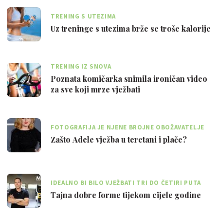
TRENING S UTEZIMA
Uz treninge s utezima brže se troše kalorije
TRENING IZ SNOVA
Poznata komičarka snimila ironičan video
za sve koji mrze vježbati
FOTOGRAFIJA JE NJENE BROJNE OBOŽAVATELJE
ODUŠEVILA I NASMIJALA
Zašto Adele vježba u teretani i plače?
IDEALNO BI BILO VJEŽBATI TRI DO ČETIRI PUTA
TJEDNO, KAŽU FITNESS TRENERI
Tajna dobre forme tijekom cijele godine