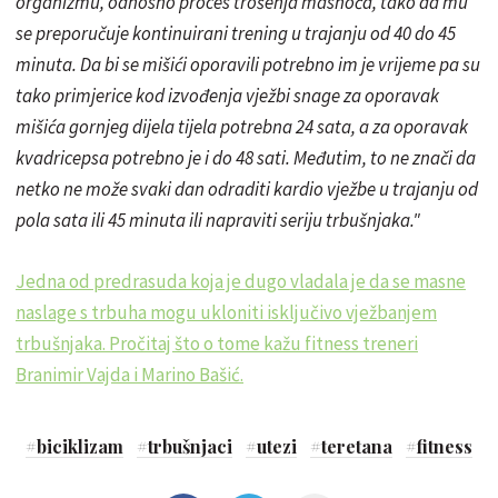
organizmu, odnosno proces trošenja masnoća, tako da mu
se preporučuje kontinuirani trening u trajanju od 40 do 45
minuta. Da bi se mišići oporavili potrebno im je vrijeme pa su
tako primjerice kod izvođenja vježbi snage za oporavak
mišića gornjeg dijela tijela potrebna 24 sata, a za oporavak
kvadricepsa potrebno je i do 48 sati. Međutim, to ne znači da
netko ne može svaki dan odraditi kardio vježbe u trajanju od
pola sata ili 45 minuta ili napraviti seriju trbušnjaka."
Jedna od predrasuda koja je dugo vladala je da se masne
naslage s trbuha mogu ukloniti isključivo vježbanjem
trbušnjaka. Pročitaj što o tome kažu fitness treneri
Branimir Vajda i Marino Bašić.
#
biciklizam
#
trbušnjaci
#
utezi
#
teretana
#
fitness