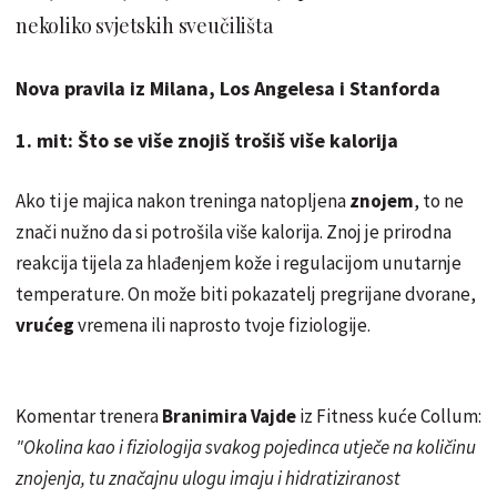
nekoliko svjetskih sveučilišta
Nova pravila iz Milana, Los Angelesa i Stanforda
1. mit: Što se više znojiš trošiš više kalorija
Ako ti je majica nakon treninga natopljena
znojem
, to ne
znači nužno da si potrošila više kalorija. Znoj je prirodna
reakcija tijela za hlađenjem kože i regulacijom unutarnje
temperature. On može biti pokazatelj pregrijane dvorane,
vrućeg
vremena ili naprosto tvoje fiziologije.
Komentar trenera
Branimira Vajde
iz Fitness kuće Collum:
"Okolina kao i fiziologija svakog pojedinca utječe na količinu
znojenja, tu značajnu ulogu imaju i hidratiziranost