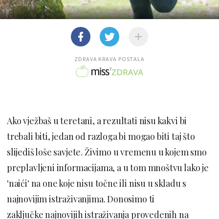
ZDRAVA KRAVA POSTALA
Ako vježbaš u teretani, a rezultati nisu kakvi bi
trebali biti, jedan od razloga bi mogao biti taj što
slijediš loše savjete. Živimo u vremenu u kojem smo
preplavljeni informacijama, a u tom mnoštvu lako je
'naići' na one koje nisu točne ili nisu u skladu s
najnovijim istraživanjima. Donosimo ti
zaključke najnovijih istraživanja provedenih na