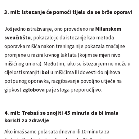
3. mit: Istezanje će pomoći tijelu da se brže oporavi
Još jedno istraživanje, ono provedeno na
Milanskom
sveučilištu
, pokazalo je da istezanje kao metoda
oporavka mišića nakon treninga nije pokazala značajne
promjene u razini krvnog laktata (kojim se mjeri nivo
mišićnog umora). Međutim, iako se istezanjem ne može u
cijelosti smanjiti
bol
u mišićima ili dovesti do njihova
potpunog oporavka, razgibavanje povoljno utječe na
gipkost
zglobova
pa je stoga preporučljivo.
4. mit: Trebaš se znojiti 45 minuta da bi imala
koristi za zdravlje
Ako imaš samo pola sata dnevno ili 10 minuta za