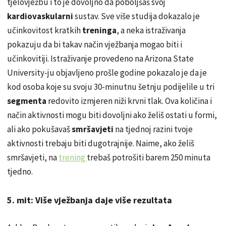
tjelovježbu i to je dovoljno da poboljšaš svoj
kardiovaskularni
sustav. Sve više studija dokazalo je
učinkovitost kratkih
treninga
, a neka istraživanja
pokazuju da bi takav način vježbanja mogao biti i
učinkovitiji. Istraživanje provedeno na Arizona State
University-ju objavljeno prošle godine pokazalo je da je
kod osoba koje su svoju 30-minutnu šetnju podijelile u tri
segmenta
redovito izmjeren niži krvni tlak. Ova količina i
način aktivnosti mogu biti
dovoljni
ako želiš ostati u formi,
ali ako pokušavaš
smršavjeti
na tjednoj razini tvoje
aktivnosti trebaju biti dugotrajnije. Naime, ako želiš
smršavjeti, na
trening
trebaš potrošiti barem 250 minuta
tjedno.
5. mit: Više vježbanja daje više rezultata