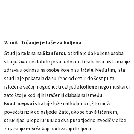
2. mit: Trčanje je loše za koljena
Studija rađena na
Stanfordu
otkrila je da koljena osoba
starije životne dobi koje su redovito trčale nisu ništa manje
zdrava u odnosu na osobe koje nisu trčale. Međutim, ista
studija je pokazala da su žene od četiri do šest puta
izložene većoj mogućnosti ozlijede
koljene
nego muškarci
zato što je kod njih izraženiji disbalans između
kvadricepsa
i stražnje lože natkoljenice, što može
povećati rizik od ozljede. Zato, ako se baviš trčanjem,
stručnjaci preporučuju da dva puta tjedno izvodiš vježbe
za jačanje
mišića
koji podržavaju koljena.