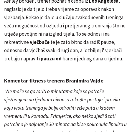
Ashley Borden, trener poznatih osoba iz
Los Angelesa
,
naglasio je da tijelo treba vrijeme za oporavak nakon
vježbanja. Rekao je da je u slučaju svakodnevnih treninga
veća mogućnost od
ozljeda
i pretjeranog treniranja što ne
utječe povoljno ni na izgled tijela. To se odnosi i na
rekreativne
vježbače
te je zato bitno da radiš pauze,
odnosno da vježbaš svaki drugi dan, a 'ozbiljniji' vježbači
trebaju napraviti
pauzu od
barem jednog dana u tjednu.
Komentar fitness trenera Branimira Vajde
"Ne može se govoriti o minutama koje se potroše
vježbanjem na tjednom nivou, a također postoje i pravila
koju vrstu treninga je bolje odraditi više puta u kraćem
vremenu ili u komadu. Primjerice, ako netko sjedi 8 sati
potrebno je najmanje 30 minuta da bi se pokrenula lipoliza u