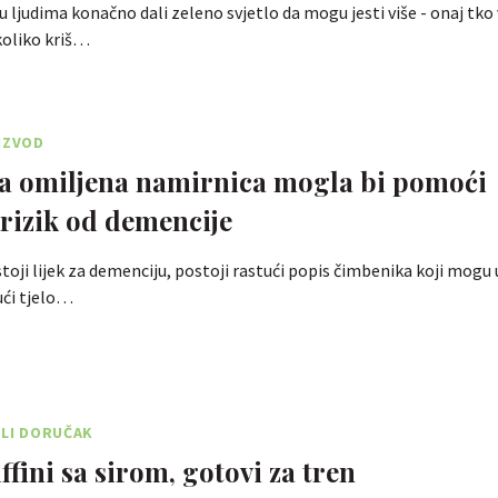
u ljudima konačno dali zeleno svjetlo da mogu jesti više - onaj tko
ekoliko kriš…
IZVOD
 omiljena namirnica mogla bi pomoći
 rizik od demencije
stoji lijek za demenciju, postoji rastući popis čimbenika koji mogu 
jući tjelo…
ILI DORUČAK
ffini sa sirom, gotovi za tren