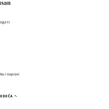
usan
oga ti
iku i napravi
JEDEĆA