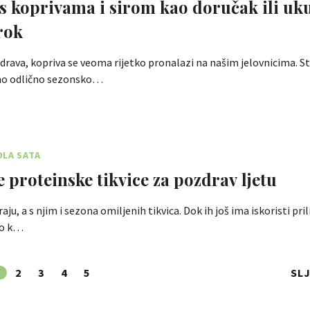
 s koprivama i sirom kao doručak ili uk
rok
zdrava, kopriva se veoma rijetko pronalazi na našim jelovnicima. St
no odlično sezonsko…
OLA SATA
 proteinske tikvice za pozdrav ljetu
kraju, a s njim i sezona omiljenih tikvica. Dok ih još ima iskoristi pril
lo k…
2
3
4
5
SL