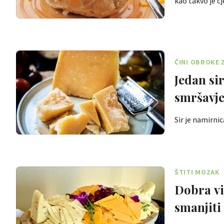
kao takvo je c
ČINI OBROKE 
Jedan si
smršavje
Sir je namirnic
ŠTITI MOZAK
Dobra vi
smanjiti