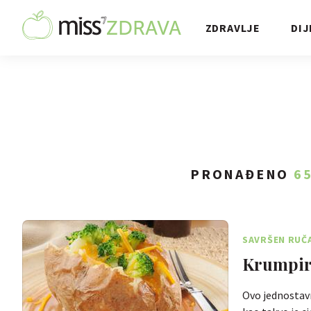
ZDRAVLJE
DIJ
PRONAĐENO
6
SAVRŠEN RUČ
Krumpir
Ovo jednostavn