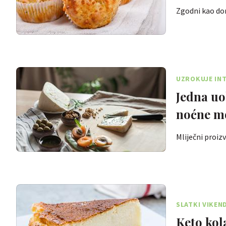
Zgodni kao dor
UZROKUJE IN
Jedna uo
noćne m
Mliječni proiz
SLATKI VIKEN
Keto kol