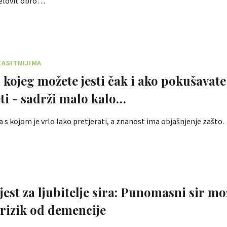
jelovit obro…
ZASITNIJIMA
r kojeg možete jesti čak i ako pokušavate
ti - sadrži malo kalo…
a s kojom je vrlo lako pretjerati, a znanost ima objašnjenje zašto.
jest za ljubitelje sira: Punomasni sir mo
 rizik od demencije