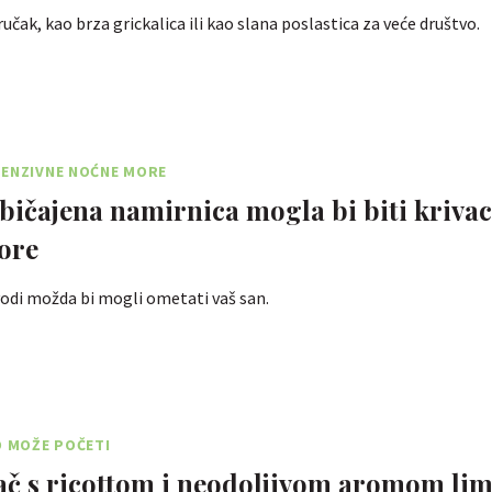
učak, kao brza grickalica ili kao slana poslastica za veće društvo.
TENZIVNE NOĆNE MORE
bičajena namirnica mogla bi biti krivac
ore
vodi možda bi mogli ometati vaš san.
D MOŽE POČETI
ač s ricottom i neodoljivom aromom li