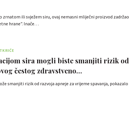
i o zrnatom ili svježem siru, ovaj nemasni mliječni proizvod zadržao
jetne hrane". Inače…
TKRIĆE
ijom sira mogli biste smanjiti rizik od
ovog čestog zdravstveno…
ože smanjiti rizik od razvoja apneje za vrijeme spavanja, pokazalo