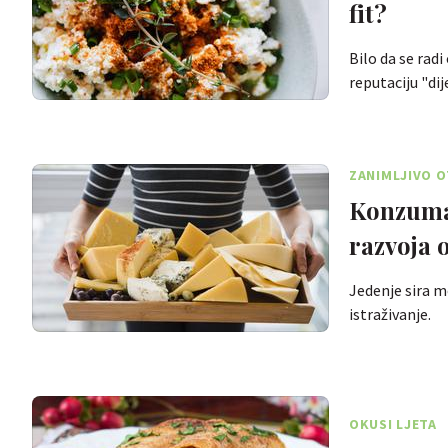
fit?
Bilo da se rad
reputaciju "di
ZANIMLJIVO O
Konzumac
razvoja 
Jedenje sira m
istraživanje.
OKUSI LJETA