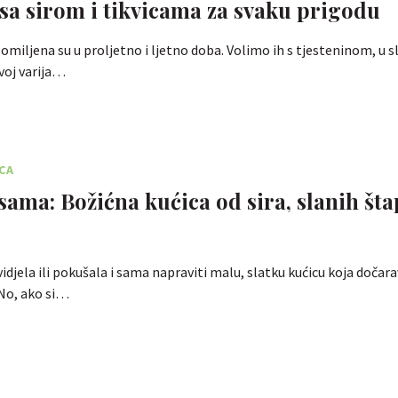
 sa sirom i tikvicama za svaku prigodu
a omiljena su u proljetno i ljetno doba. Volimo ih s tjesteninom, u 
ovoj varija…
CA
sama: Božićna kućica od sira, slanih šta
vidjela ili pokušala i sama napraviti malu, slatku kućicu koja dočar
 No, ako si…