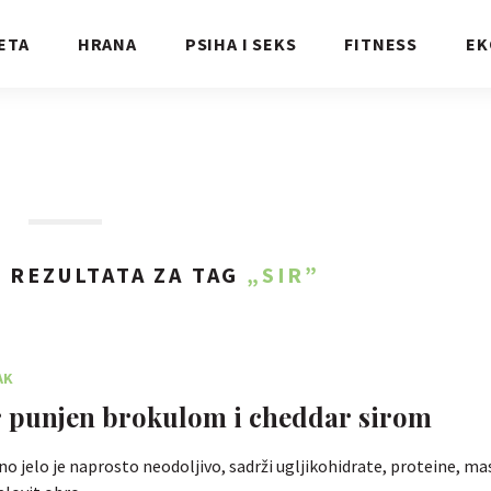
ETA
HRANA
PSIHA I SEKS
FITNESS
EK
5
REZULTATA ZA TAG
„SIR”
AK
 punjen brokulom i cheddar sirom
o jelo je naprosto neodoljivo, sadrži ugljikohidrate, proteine, mas