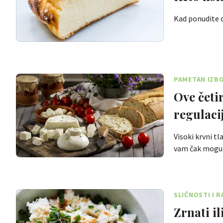
Kad ponudite o
PAMETAN IZBO
Ove četi
regulaci
Visoki krvni t
vam čak mogu
SLIČNOSTI I R
Zrnati il