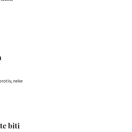
a
protiv, neke
te biti