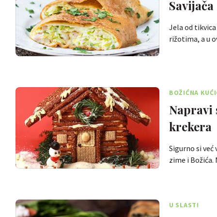
Savijača
Jela od tikvic
rižotima, a u 
BOŽIĆNA KUĆI
Napravi 
krekera
Sigurno si već 
zime i Božića.
U SLAST!