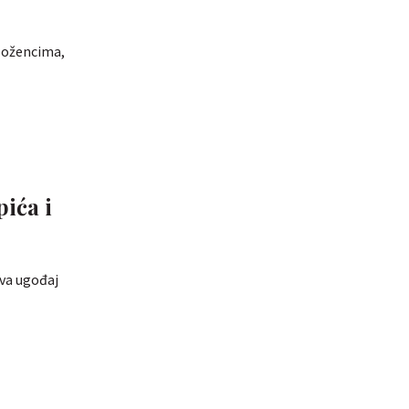
složencima,
pića i
ava ugođaj