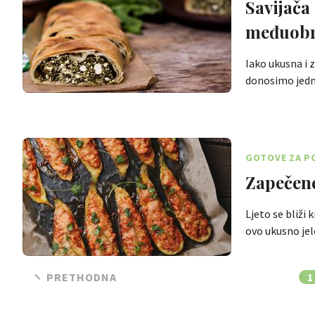
Savijača
međuob
Iako ukusna i 
donosimo jed
GOTOVE ZA P
Zapečene
Ljeto se bliži 
ovo ukusno je
PRETHODNA
1