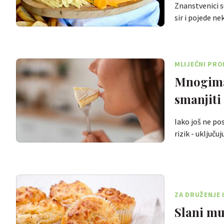
Znanstvenici s
sir i pojede n
MLIJEČNI PRO
Mnogima
smanjiti
Iako još ne po
rizik - uključu
ZA DRUŽENJE 
Slani mu