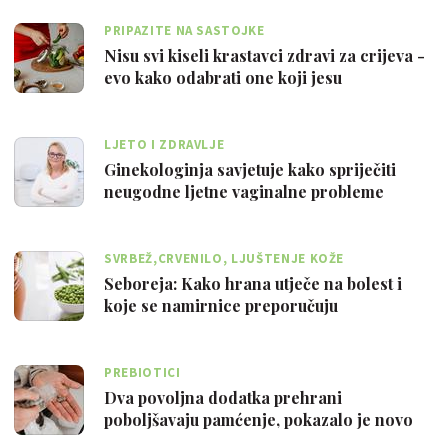
PRIPAZITE NA SASTOJKE
Nisu svi kiseli krastavci zdravi za crijeva -
evo kako odabrati one koji jesu
LJETO I ZDRAVLJE
Ginekologinja savjetuje kako spriječiti
neugodne ljetne vaginalne probleme
SVRBEŽ,CRVENILO, LJUŠTENJE KOŽE
Seboreja: Kako hrana utječe na bolest i
koje se namirnice preporučuju
PREBIOTICI
Dva povoljna dodatka prehrani
poboljšavaju pamćenje, pokazalo je novo
istraživa…