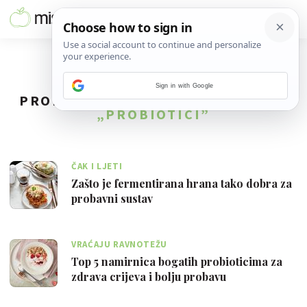
Sign in with Google
PRONAĐENO
49
REZULTATA ZA TAG
„PROBIOTICI”
ČAK I LJETI
Zašto je fermentirana hrana tako dobra za
probavni sustav
VRAĆAJU RAVNOTEŽU
Top 5 namirnica bogatih probioticima za
zdrava crijeva i bolju probavu