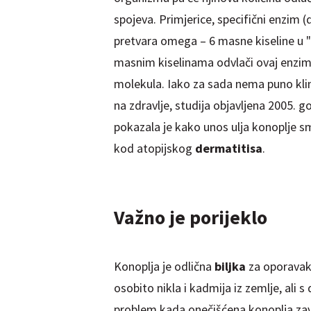
spojeva. Primjerice, specifični enzim (
pretvara omega – 6 masne kiseline u "
masnim kiselinama odvlači ovaj enzim 
molekula. Iako za sada nema puno klini
na zdravlje, studija objavljena 2005. 
pokazala je kako unos ulja konoplje sm
kod atopijskog
dermatitisa
.
Važno je
porijeklo
Konoplja je odlična
biljka
za oporavak
osobito nikla i kadmija iz zemlje, ali
problem kada onečišćena konoplja zavr