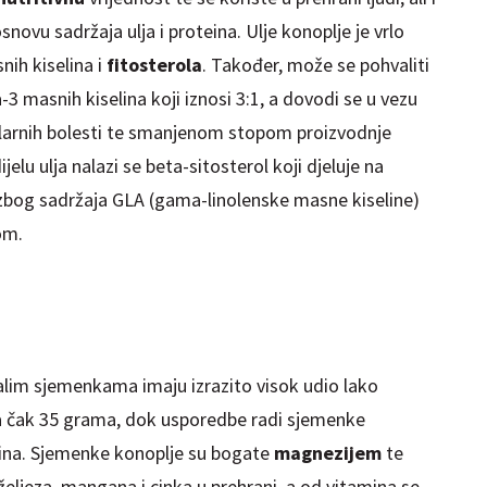
snovu sadržaja ulja i proteina. Ulje konoplje je vrlo
nih kiselina i
fitosterola
. Također, može se pohvaliti
asnih kiselina koji iznosi 3:1, a dovodi se u vezu
larnih bolesti te smanjenom stopom proizvodnje
lu ulja nalazi se beta-sitosterol koji djeluje na
a zbog sadržaja GLA (gama-linolenske masne kiseline)
om.
alim sjemenkama imaju izrazito visok udio lako
ma čak 35 grama, dok usporedbe radi sjemenke
ina. Sjemenke konoplje su bogate
magnezijem
te
eljeza, mangana i cinka u prehrani, a od vitamina se