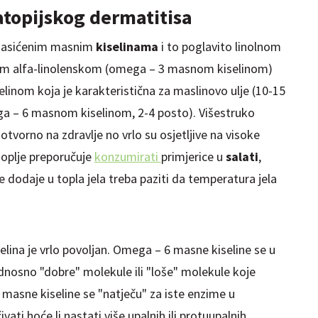
atopijskog dermatitisa
nezasićenim masnim
kiselinama
i to poglavito linolnom
im alfa-linolenskom (omega – 3 masnom kiselinom)
inom koja je karakteristična za maslinovo ulje (10-15
a – 6 masnom kiselinom, 2-4 posto). Višestruko
otvorno na zdravlje no vrlo su osjetljive na visoke
onoplje preporučuje
konzumirati
primjerice u
salati
,
e dodaje u topla jela treba paziti da temperatura jela
lina je vrlo povoljan. Omega – 6 masne kiseline se u
odnosno "dobre" molekule ili "loše" molekule koje
 masne kiseline se "natječu" za iste enzime u
ati hoće li nastati više upalnih ili protuupalnih