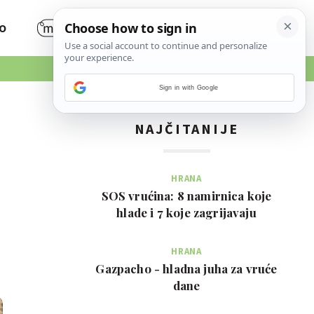
O
Sign in with Google
NAJČITANIJE
HRANA
SOS vrućina: 8 namirnica koje
hlade i 7 koje zagrijavaju
HRANA
Gazpacho - hladna juha za vruće
dane