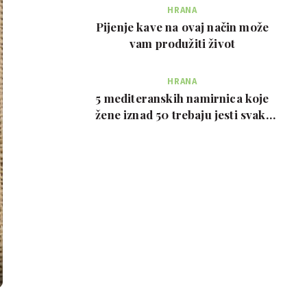
HRANA
Pijenje kave na ovaj način može
vam produžiti život
HRANA
5 mediteranskih namirnica koje
žene iznad 50 trebaju jesti svaki
tjedan, prema …