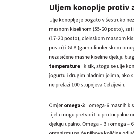
Uljem konoplje protiv 
Ulje konoplje je bogato višestruko 
masnom kiselinom (55-60 posto), zat
(17-20 posto), oleinskom masnom kisel
posto) i GLA (gama-linolenskom omeg
nezasićene masne kiseline djeluju blag
temperature
i kisik, stoga se ulje k
jogurtu i drugim hladnim jelima, ako s
ne prelazi 100 stupnjeva Celzijevih.
Omjer
omega-3
i omega-6 masnih kise
tijelu mogu pretvoriti u protuupalne 
djeluju upalno. Omega – 3 i omega – 6
organizmu pa će njihova količina odlučiv