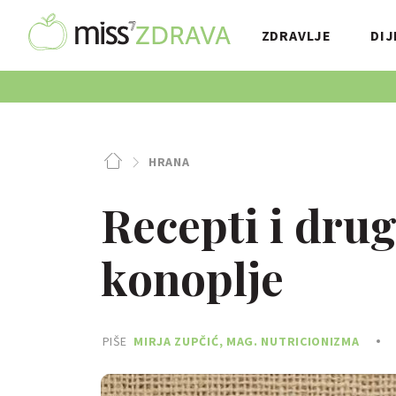
ZDRAVLJE
DIJ
HRANA
Recepti i drug
konoplje
PIŠE
MIRJA ZUPČIĆ, MAG. NUTRICIONIZMA