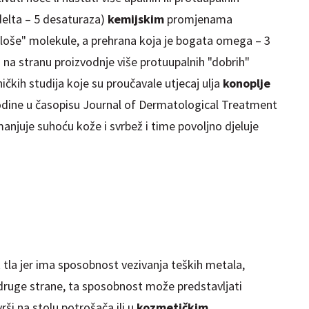
delta – 5
desaturaza
)
kemijskim
promjenama
loše" molekule, a prehrana koja je bogata omega – 3
na stranu proizvodnje više protuupalnih "dobrih"
čkih studija koje su proučavale utjecaj ulja
konoplje
godine u časopisu Journal of
Dermatological
Treatment
anjuje suhoću kože i svrbež i time povoljno djeluje
 tla jer ima sposobnost vezivanja teških metala,
 s druge strane, ta sposobnost može predstavljati
ši na stolu potrošača ili u
kozmetičkim