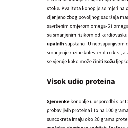
stoke. Kvaliteta konoplje se mjeri na o
cijenjeno zbog povoljnog sadržaja mas
savršenim omjerom omega-6 i omega-3 m
sa smanjenim rizikom od kardiovasku
upalnih
supstanci. U neosapunjivom dije
smanjenje razine kolesterola u krvi, 
se vjeruje kako može činiti
kožu
ljepš
Visok udio proteina
Sjemenke
konoplje u usporedbi s ost
probavljivih proteina i to na 100 gra
suncokreta imaju oko 20 grama prote
značajno doprinose sadržaju fosfora, ž