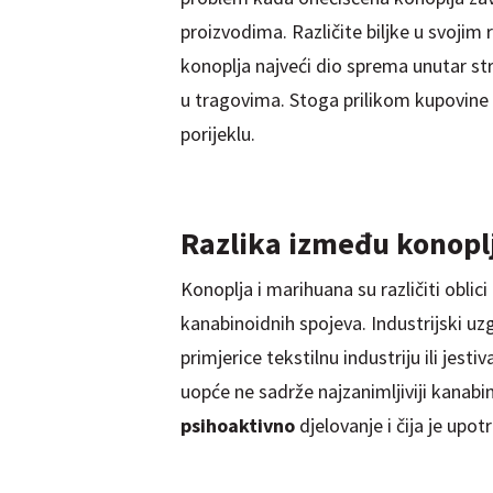
proizvodima. Različite biljke u svojim 
konoplja najveći dio sprema unutar st
u tragovima. Stoga prilikom kupovine
porijeklu.
Razlika između konopl
Konoplja i marihuana su različiti oblici 
kanabinoidnih spojeva. Industrijski uz
primjerice tekstilnu industriju ili jest
uopće ne sadrže najzanimljiviji kanabi
psihoaktivno
djelovanje i čija je upo