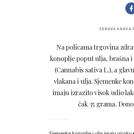
ZDRAVA KRAVA 
Na policama trgovina zdrav
konoplje poput ulja, brašna i
(Cannabis sativa L.), a glav
vlakana i ulja. Sjemenke ko
imaju izrazito visok udio la
čak 35 grama. Donos
Sjemenke konoplje i ulje imaju visoku