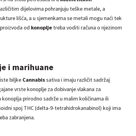
različitim dijelovima pohranjuju teške metale, a
rukture lišća, a u sjemenkama se metali mogu naći tek
 proizvoda od
konoplje
treba voditi računa o njezinom
je i marihuane
iste biljke
Cannabis
sativa i imaju različit sadržaj
gajane vrste konoplje za dobivanje vlakana za
iva konoplja prirodno sadrže u malim količinama ili
noidni spoj THC (delta-9-tetrahidrokanabinol) koji ima
treba zabranjena.