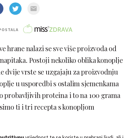
POSTALA
e hrane nalazi se sve više proizvoda od
 napitaka. Postoji nekoliko oblika konoplje
ne dvije vrste se uzgajaju za proizvodnju
noplje u usporedbi s ostalim sjemenkama
ko probavljivih proteina i to na 100 grama
imo ti i tri recepta s konopljom
nutritivnu
vrijednost te se koriste u prehrani ljudi, ali i