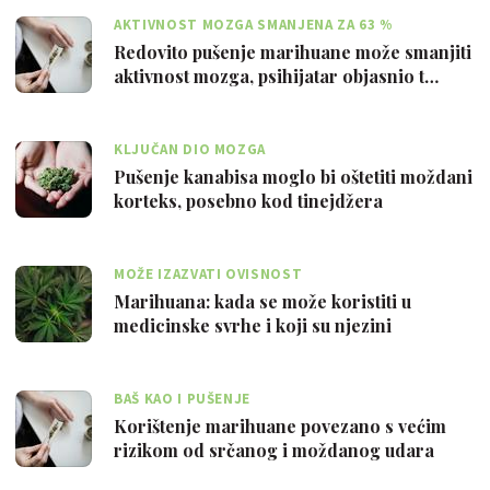
AKTIVNOST MOZGA SMANJENA ZA 63 %
Redovito pušenje marihuane može smanjiti
aktivnost mozga, psihijatar objasnio t…
KLJUČAN DIO MOZGA
Pušenje kanabisa moglo bi oštetiti moždani
korteks, posebno kod tinejdžera
MOŽE IZAZVATI OVISNOST
Marihuana: kada se može koristiti u
medicinske svrhe i koji su njezini
negativn…
BAŠ KAO I PUŠENJE
Korištenje marihuane povezano s većim
rizikom od srčanog i moždanog udara