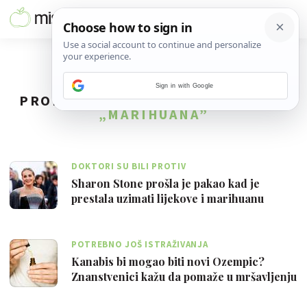
Sign in with Google
PRONAĐENO
23
REZULTATA ZA TAG
„MARIHUANA”
DOKTORI SU BILI PROTIV
Sharon Stone prošla je pakao kad je
prestala uzimati lijekove i marihuanu
nakon…
POTREBNO JOŠ ISTRAŽIVANJA
Kanabis bi mogao biti novi Ozempic?
Znanstvenici kažu da pomaže u mršavljenju