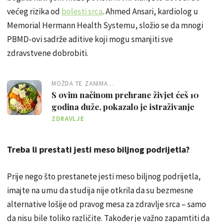
većeg rizika od
bolesti srca
. Ahmed Ansari, kardiolog u
Memorial Hermann Health Systemu, složio se da mnogi
PBMD-ovi sadrže aditive koji mogu smanjiti sve
zdravstvene dobrobiti.
MOŽDA TE ZANIMA...
S ovim načinom prehrane živjet ćeš 10
godina duže, pokazalo je istraživanje
ZDRAVLJE
Treba li prestati jesti meso biljnog podrijetla?
Prije nego što prestanete jesti meso biljnog podrijetla,
imajte na umu da studija nije otkrila da su bezmesne
alternative lošije od pravog mesa za zdravlje srca – samo
da nisu bile toliko različite. Također je važno zapamtiti da