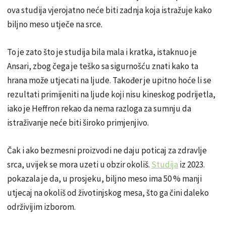
ova studija vjerojatno neće biti zadnja koja istražuje kako
biljno meso utječe na srce.
To je zato što je studija bila mala i kratka, istaknuo je
Ansari, zbog čega je teško sa sigurnošću znati kako ta
hrana može utjecati na ljude. Također je upitno hoće li se
rezultati primijeniti na ljude koji nisu kineskog podrijetla,
iako je Heffron rekao da nema razloga za sumnju da
istraživanje neće biti široko primjenjivo.
Čak i ako bezmesni proizvodi ne daju poticaj za zdravlje
srca, uvijek se mora uzeti u obzir okoliš.
Studija
iz 2023.
pokazala je da, u prosjeku, biljno meso ima 50 % manji
utjecaj na okoliš od životinjskog mesa, što ga čini daleko
održivijim izborom.