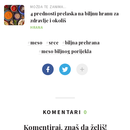
MOŽDA TE ZANIMA...
4 prednosti prelaska na biljnu hranu za
zdravlje i okoliš
HRANA
#
meso
#
srce
#
biljna prehrana
#
meso biljnog porijekla
KOMENTARI
0
Komentiraj, znaš da želiš!