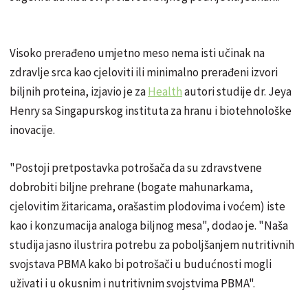
Visoko prerađeno umjetno meso nema isti učinak na
zdravlje srca kao cjeloviti ili minimalno prerađeni izvori
biljnih proteina, izjavio je za
Health
autori studije dr. Jeya
Henry sa Singapurskog instituta za hranu i biotehnološke
inovacije.
"Postoji pretpostavka potrošača da su zdravstvene
dobrobiti biljne prehrane (bogate mahunarkama,
cjelovitim žitaricama, orašastim plodovima i voćem) iste
kao i konzumacija analoga biljnog mesa", dodao je. "Naša
studija jasno ilustrira potrebu za poboljšanjem nutritivnih
svojstava PBMA kako bi potrošači u budućnosti mogli
uživati ​​i u okusnim i nutritivnim svojstvima PBMA".