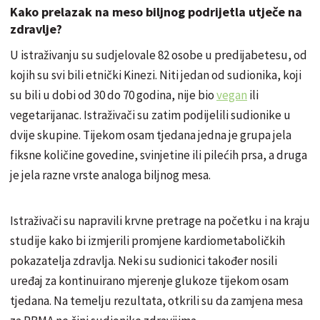
Kako prelazak na meso biljnog podrijetla utječe na
zdravlje?
U istraživanju su sudjelovale 82 osobe u predijabetesu, od
kojih su svi bili etnički Kinezi. Niti jedan od sudionika, koji
su bili u dobi od 30 do 70 godina, nije bio
vegan
ili
vegetarijanac. Istraživači su zatim podijelili sudionike u
dvije skupine. Tijekom osam tjedana jedna je grupa jela
fiksne količine govedine, svinjetine ili pilećih prsa, a druga
je jela razne vrste analoga biljnog mesa.
Istraživači su napravili krvne pretrage na početku i na kraju
studije kako bi izmjerili promjene kardiometaboličkih
pokazatelja zdravlja. Neki su sudionici također nosili
uređaj za kontinuirano mjerenje glukoze tijekom osam
tjedana. Na temelju rezultata, otkrili su da zamjena mesa