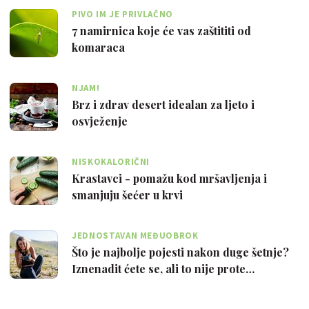
PIVO IM JE PRIVLAČNO
7 namirnica koje će vas zaštititi od
komaraca
NJAM!
Brz i zdrav desert idealan za ljeto i
osvježenje
NISKOKALORIČNI
Krastavci - pomažu kod mršavljenja i
smanjuju šećer u krvi
JEDNOSTAVAN MEĐUOBROK
Što je najbolje pojesti nakon duge šetnje?
Iznenadit ćete se, ali to nije prote…