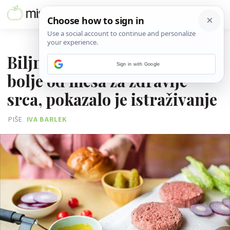
06. SVIBNJA 2024.
Biljne alternative mesu nisu
Sign in with Google
bolje od mesa za zdravlje
srca, pokazalo je istraživanje
PIŠE
IVA BARLEK