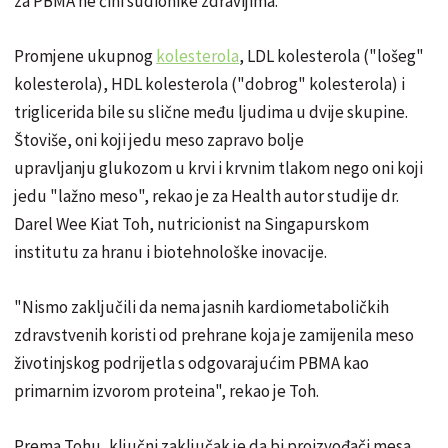
za PBMA ne čini sudionike zdravijima.
Promjene ukupnog
kolesterola
, LDL kolesterola ("lošeg"
kolesterola), HDL kolesterola ("dobrog" kolesterola) i
triglicerida bile su slične među ljudima u dvije skupine.
Štoviše, oni koji jedu meso zapravo bolje
upravljanju glukozom u krvi i krvnim tlakom nego oni koji
jedu "lažno meso", rekao je za Health autor studije dr.
Darel Wee Kiat Toh, nutricionist na Singapurskom
institutu za hranu i biotehnološke inovacije.
"Nismo zaključili da nema jasnih kardiometaboličkih
zdravstvenih koristi od prehrane koja je zamijenila meso
životinjskog podrijetla s odgovarajućim PBMA kao
primarnim izvorom proteina", rekao je Toh.
Prema Tohu, ključni zaključak je da bi proizvođači mesa