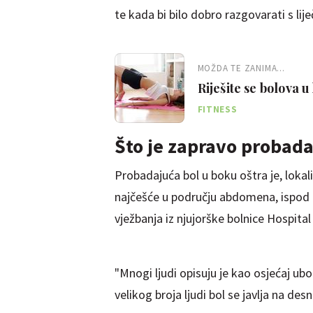
te kada bi bilo dobro razgovarati s lij
MOŽDA TE ZANIMA...
Riješite se bolova u
FITNESS
Što je zapravo probada
Probadajuća bol u boku oštra je, lokali
najčešće u području abdomena, ispod r
vježbanja iz njujorške bolnice Hospital
"Mnogi ljudi opisuju je kao osjećaj ub
velikog broja ljudi bol se javlja na desno