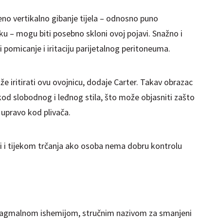
ženo vertikalno gibanje tijela – odnosno puno
u – mogu biti posebno skloni ovoj pojavi. Snažno i
pomicanje i iritaciju parijetalnog peritoneuma.
 iritirati ovu ovojnicu, dodaje Carter. Takav obrazac
 kod slobodnog i leđnog stila, što može objasniti zašto
 upravo kod plivača.
iti i tijekom trčanja ako osoba nema dobru kontrolu
afragmalnom ishemijom, stručnim nazivom za smanjeni