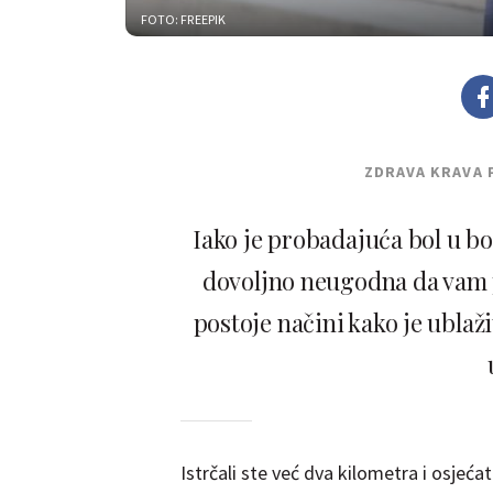
FOTO: FREEPIK
ZDRAVA KRAVA 
Iako je probadajuća bol u bo
dovoljno neugodna da vam po
postoje načini kako je ublažit
Istrčali ste već dva kilometra i osjeća