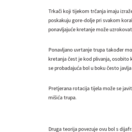
Trkači koji tijekom trčanja imaju izra
poskakuju gore-dolje pri svakom korak
ponavljajuće kretanje može uzrokovati 
Ponavljano uvrtanje trupa također može
kretanja čest je kod plivanja, osobito
se probadajuća bol u boku često javlja
Pretjerana rotacija tijela može se jav
mišića trupa.
Druga teorija povezuje ovu bol s dij