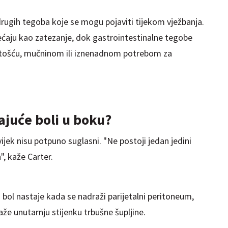
 drugih tegoba koje se mogu pojaviti tijekom vježbanja.
jećaju kao zatezanje, dok gastrointestinalne tegobe
utošću, mučninom ili iznenadnom potrebom za
ajuće boli u boku?
vijek nisu potpuno suglasni. "Ne postoji jedan jedini
, kaže Carter.
bol nastaje kada se nadraži parijetalni peritoneum,
aže unutarnju stijenku trbušne šupljine.