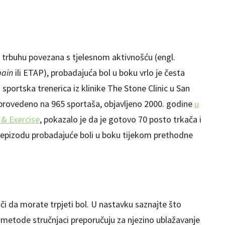
 trbuhu povezana s tjelesnom aktivnošću (engl.
pain
ili ETAP), probadajuća bol u boku vrlo je česta
sportska trenerica iz klinike The Stone Clinic u San
e provedeno na 965 sportaša, objavljeno 2000. godine
u
 & Exercise
, pokazalo je da je gotovo 70 posto trkača i
u epizodu probadajuće boli u boku tijekom prethodne
ači da morate trpjeti bol. U nastavku saznajte što
 metode stručnjaci preporučuju za njezino ublažavanje