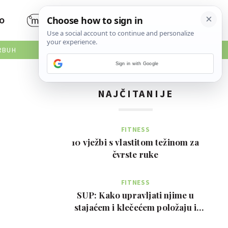
O
RBUH
Sign in with Google
NAJČITANIJE
FITNESS
10 vježbi s vlastitom težinom za
čvrste ruke
FITNESS
SUP: Kako upravljati njime u
stajaćem i klečećem položaju i
prednosti za tijelo