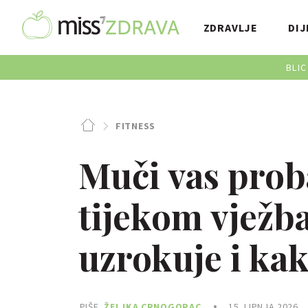
ZDRAVLJE
DIJ
BLIC
FITNESS
Muči vas prob
tijekom vježba
uzrokuje i kak
PIŠE
ŽELJKA CRNOGORAC
15. LIPNJA 2026.