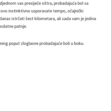
Odjednom vas presiječe oštra, probadajuća bol sa
ovo instinktivno usporavate tempo, očajnički
 danas istrčati šest kilometara, ali sada vam je jedina
dodatne patnje.
ening poput zloglasne probadajuće boli u boku.