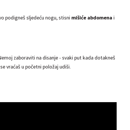
o podigneš sljedeću nogu, stisni
mišiće abdomena
i
Nemoj zaboraviti na disanje - svaki put kada dotakneš
se vraćaš u početni položaj udiši.