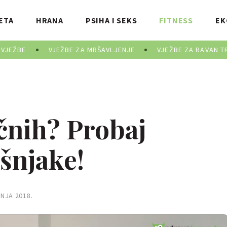
ETA
HRANA
PSIHA I SEKS
FITNESS
EK
 VJEŽBE
VJEŽBE ZA MRŠAVLJENJE
VJEŽBE ZA RAVAN T
ičnih? Probaj
šnjake!
BNJA 2018.