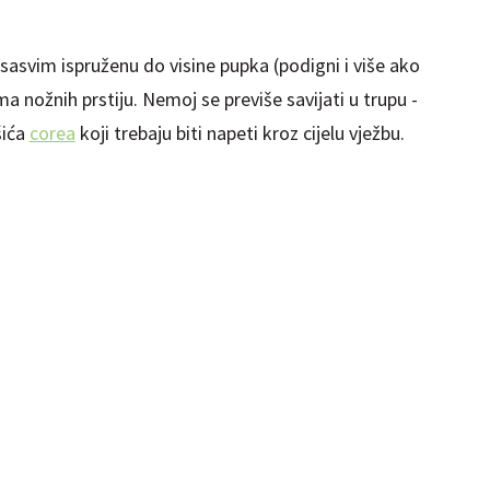
asvim ispruženu do visine pupka (podigni i više ako
 nožnih prstiju. Nemoj se previše savijati u trupu -
šića
corea
koji trebaju biti napeti kroz cijelu vježbu.