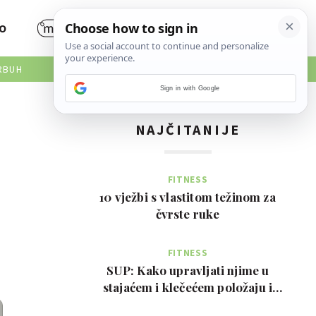
O
RBUH
Sign in with Google
NAJČITANIJE
FITNESS
10 vježbi s vlastitom težinom za
čvrste ruke
FITNESS
SUP: Kako upravljati njime u
stajaćem i klečećem položaju i
prednosti za tijelo