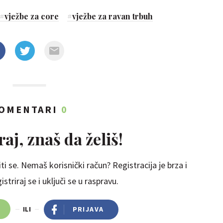
#
vježbe za core
#
vježbe za ravan trbuh
OMENTARI
0
aj, znaš da želiš!
ti se. Nemaš korisnički račun? Registracija je brza i
striraj se i uključi se u raspravu.
ILI
PRIJAVA