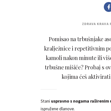
ZDRAVA KRAVA 
Pomisao na trbušnjake aso
kralježnice i repetitivnim 
kamoli nakon minute ili više
trbušne mišiće? Probaj s o
kojima ćeš aktivirati 
Stani
uspravno s nogama raširenim u
ispružene dlanove.