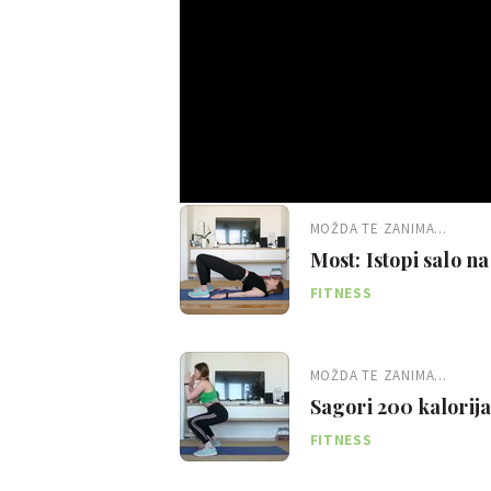
MOŽDA TE ZANIMA...
Most: Istopi salo n
vježbi
FITNESS
MOŽDA TE ZANIMA...
Sagori 200 kalorija
FITNESS