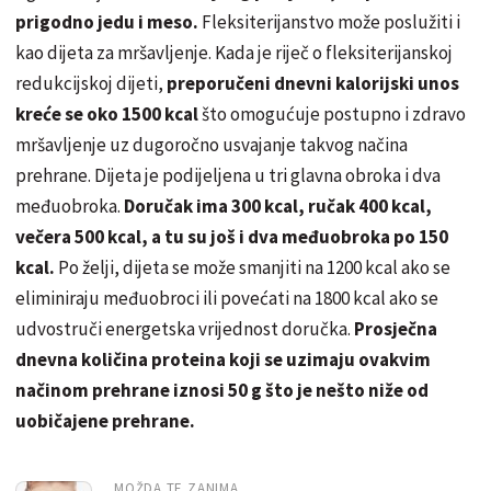
prigodno jedu i meso.
Fleksiterijanstvo može poslužiti i
kao dijeta za mršavljenje. Kada je riječ o fleksiterijanskoj
redukcijskoj dijeti,
preporučeni dnevni kalorijski unos
kreće se oko 1500 kcal
što omogućuje postupno i zdravo
mršavljenje uz dugoročno usvajanje takvog načina
prehrane. Dijeta je podijeljena u tri glavna obroka i dva
međuobroka.
Doručak ima 300 kcal, ručak 400 kcal,
večera 500 kcal, a tu su još i dva međuobroka po 150
kcal.
Po želji, dijeta se može smanjiti na 1200 kcal ako se
eliminiraju međuobroci ili povećati na 1800 kcal ako se
udvostruči energetska vrijednost doručka.
Prosječna
dnevna količina proteina koji se uzimaju ovakvim
načinom prehrane iznosi 50 g što je nešto niže od
uobičajene prehrane.
MOŽDA TE ZANIMA...