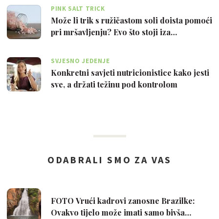
PINK SALT TRICK
Može li trik s ružičastom soli doista pomoći
pri mršavljenju? Evo što stoji iza…
SVJESNO JEDENJE
Konkretni savjeti nutricionistice kako jesti
sve, a držati težinu pod kontrolom