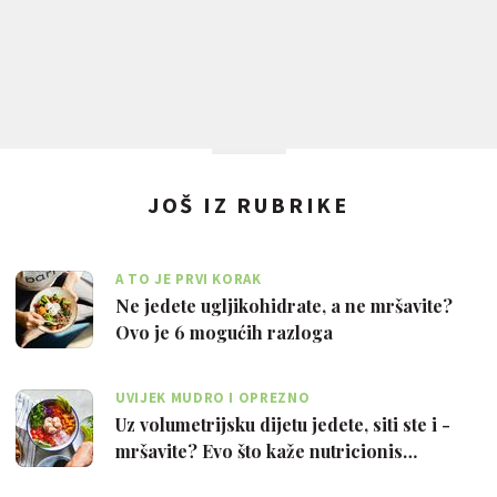
JOŠ IZ RUBRIKE
A TO JE PRVI KORAK
Ne jedete ugljikohidrate, a ne mršavite?
Ovo je 6 mogućih razloga
UVIJEK MUDRO I OPREZNO
Uz volumetrijsku dijetu jedete, siti ste i -
mršavite? Evo što kaže nutricionis…