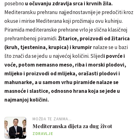
posebno
u očuvanju zdravlja srca i krvnih žila.
Mediteransku prehranu najjednostavnije je predočiti kroz
okuse i mirise Mediterana koji prožimaju ovu kuhinju.
Piramida mediteranske prehrane vrlo je slična klasičnoj
prehrambenoj piramidi.
Žitarice, proizvodi od žitarica
(kruh, tjestenina, krupica) i krumpir
nalaze se u bazi
što znači da se jedu u najvećoj količini. Slijed
i povrće i
voće, potom nemasno meso, riba i morski plodovi,
mlijeko i proizvodi od mlijeka, orašasti plodovi i
mahunarke, a u samom vrhu piramide nalaze se
masnoće i slastice, odnosno hrana koja se jede u
najmanjoj količini.
MOŽDA TE ZANIMA...
Mediteranska dijeta za dug život
ZDRAVLJE