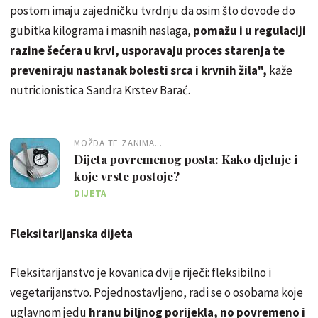
postom imaju zajedničku tvrdnju da osim što dovode do
gubitka kilograma i masnih naslaga,
pomažu i u regulaciji
razine šećera u krvi, usporavaju proces starenja te
preveniraju nastanak bolesti srca i krvnih žila",
kaže
nutricionistica Sandra Krstev Barać.
MOŽDA TE ZANIMA...
Dijeta povremenog posta: Kako djeluje i
koje vrste postoje?
DIJETA
Fleksitarijanska dijeta
Fleksitarijanstvo je kovanica dvije riječi: fleksibilno i
vegetarijanstvo. Pojednostavljeno, radi se o osobama koje
uglavnom jedu
hranu biljnog porijekla, no povremeno i