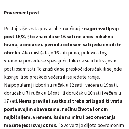
Povremeni post
Postoji više vrsta posta, ali za većinu je
najprihvatljiviji
post 16/8, što znači da se 16 sati ne unosi nikakva
hrana, a onda se u periodu od osam sati jedu dva ili tri
obroka.
Ako misliš da je 16 sati puno, polovica tog
vremena provede se spavajući, tako da se u biti svjesno
posti osam sati. To znači da se preskoči doručak ili se jede
kasnije ili se preskoči večera ili se jedete ranije.
Najpopularniji izbori su ručak u 12 sati i večera u 19 sati,
doručak u 7 i ručak u 14 sati ili doručak u 10 sati i večera u
17 sati. N
ema pravila i svatko si treba prilagoditi vrstu
posta svojim obavezama, načinu života i onom
najbitnijem, vremenu kada na miru i bez ometanja
možete jesti svoj obrok.
"Sve verzije dijete povremenim