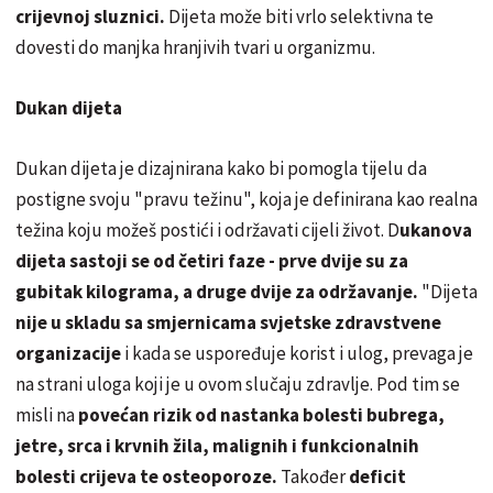
crijevnoj sluznici.
Dijeta može biti vrlo selektivna te
dovesti do manjka hranjivih tvari u organizmu.
Dukan dijeta
Dukan dijeta je dizajnirana kako bi pomogla tijelu da
postigne svoju "pravu težinu", koja je definirana kao realna
težina koju možeš postići i održavati cijeli život. D
ukanova
dijeta sastoji se od četiri faze - prve dvije su za
gubitak kilograma, a druge dvije za održavanje.
"Dijeta
nije u skladu sa smjernicama svjetske zdravstvene
organizacije
i kada se uspoređuje korist i ulog, prevaga je
na strani uloga koji je u ovom slučaju zdravlje. Pod tim se
misli na
povećan rizik od nastanka bolesti bubrega,
jetre, srca i krvnih žila, malignih i funkcionalnih
bolesti crijeva te osteoporoze.
Također
deficit