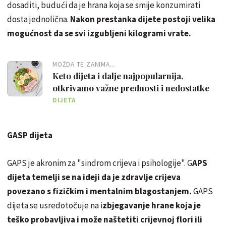
dosaditi, budući da je hrana koja se smije konzumirati
dosta jednolična.
Nakon prestanka dijete postoji velika
mogućnost da se svi izgubljeni kilogrami vrate.
MOŽDA TE ZANIMA...
Keto dijeta i dalje najpopularnija,
otkrivamo važne prednosti i nedostatke
DIJETA
GASP dijeta
GAPS je akronim za "sindrom crijeva i psihologije". G
APS
dijeta temelji se na ideji da je zdravlje crijeva
povezano s fizičkim i mentalnim blagostanjem.
GAPS
dijeta se usredotočuje na i
zbjegavanje hrane koja je
teško probavljiva i može naštetiti crijevnoj flori ili