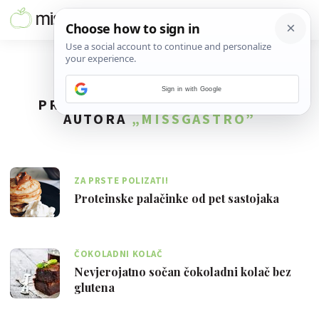
Sign in with Google
PRONAĐENO
51
REZULTATA ZA
AUTORA
„MISSGASTRO”
ZA PRSTE POLIZATI!
Proteinske palačinke od pet sastojaka
ČOKOLADNI KOLAČ
Nevjerojatno sočan čokoladni kolač bez
glutena