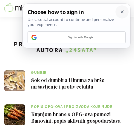
Sign in with Google
PRONAĐENO
205
REZULTATA ZA
AUTORA
„24SATA”
ĐUMBIR
Sok od đumbira i limuna za brže
mršavljenje i protiv celulita
POPIS OPG-OVA I PROIZVODA KOJE NUDE
Kupnjom hrane s OPG-ova pomozi
Banovini, popis aktivnih gospodarstava