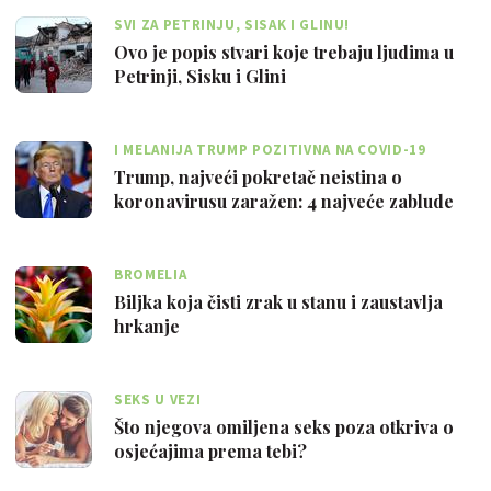
SVI ZA PETRINJU, SISAK I GLINU!
Ovo je popis stvari koje trebaju ljudima u
Petrinji, Sisku i Glini
I MELANIJA TRUMP POZITIVNA NA COVID-19
Trump, najveći pokretač neistina o
koronavirusu zaražen: 4 najveće zablude
BROMELIA
Biljka koja čisti zrak u stanu i zaustavlja
hrkanje
SEKS U VEZI
Što njegova omiljena seks poza otkriva o
osjećajima prema tebi?