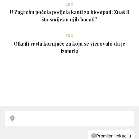
EKO
U Zagrebu počela podjela kanti za biootpad: Znaš li
što smiješ u njih bacati?
EKO
Otkrili vrstu kornjače za koju se vjerovalo da je
izumrla