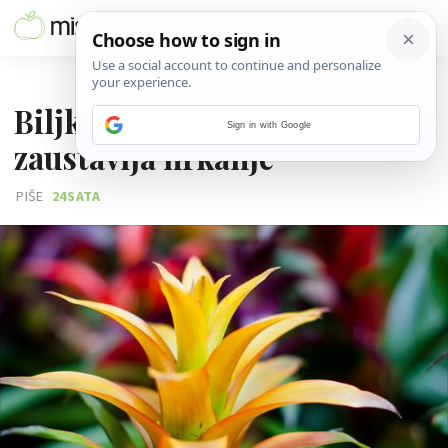
03. RUJNA 2020.
Biljka koja čisti zrak u stanu i
Sign in with Google
zaustavlja hrkanje
PIŠE
24SATA