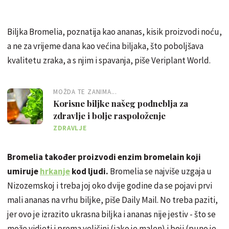
Biljka Bromelia, poznatija kao ananas, kisik proizvodi noću,
a ne za vrijeme dana kao većina biljaka, što poboljšava
kvalitetu zraka, a s njim i spavanja, piše Veriplant World.
MOŽDA TE ZANIMA...
Korisne biljke našeg podneblja za
zdravlje i bolje raspoloženje
ZDRAVLJE
Bromelia također proizvodi enzim bromelain koji
umiruje
hrkanje
kod ljudi.
Bromelia se najviše uzgaja u
Nizozemskoj i treba joj oko dvije godine da se pojavi prvi
mali ananas na vrhu biljke, piše Daily Mail. No treba paziti,
jer ovo je izrazito ukrasna biljka i ananas nije jestiv - što se
može vidjeti i prema veličini (jako je malen) i boji (puno je