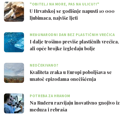
"OBITELJ NA MORE, PAS NA ULICU?!"
U Hrvatskoj se godišnje napusti 10 000
ljubimaca, najviše ljeti
MEĐUNARODNI DAN BEZ PLASTIČNIH VREĆICA
I dalje trošimo previše plastičnih vrećica,
ali opće brojke izgledaju bolje
NEOČEKIVANO?
Kvaliteta zraka u Europi poboljšava se
unatoč epizodama onečišćenja
POTREBA ZA HRANOM
Na Ruđeru razvijaju inovativno gnojivo iz
meduza i rebraša