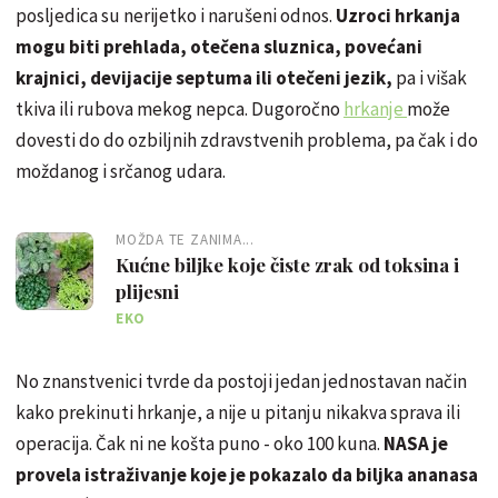
posljedica su nerijetko i narušeni odnos.
Uzroci hrkanja
mogu biti prehlada, otečena sluznica, povećani
krajnici, devijacije septuma ili otečeni jezik,
pa i višak
tkiva ili rubova mekog nepca. Dugoročno
hrkanje
može
dovesti do do ozbiljnih zdravstvenih problema, pa čak i do
moždanog i srčanog udara.
MOŽDA TE ZANIMA...
Kućne biljke koje čiste zrak od toksina i
plijesni
EKO
No znanstvenici tvrde da postoji jedan jednostavan način
kako prekinuti hrkanje, a nije u pitanju nikakva sprava ili
operacija. Čak ni ne košta puno - oko 100 kuna.
NASA je
provela istraživanje koje je pokazalo da biljka ananasa