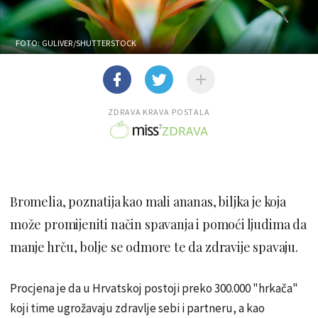
FOTO: GULIVER/SHUTTERSTOCK
ZDRAVA KRAVA POSTALA
Bromelia, poznatija kao mali ananas, biljka je koja
može promijeniti način spavanja i pomoći ljudima da
manje hrču, bolje se odmore te da zdravije spavaju.
Procjena je da u Hrvatskoj postoji preko 300.000 "hrkača"
koji time ugrožavaju zdravlje sebi i partneru, a kao