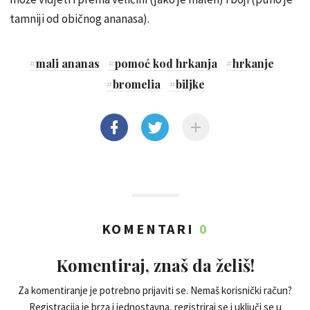
tamniji od običnog ananasa).
#
mali ananas
#
pomoć kod hrkanja
#
hrkanje
#
bromelia
#
biljke
KOMENTARI
0
Komentiraj, znaš da želiš!
Za komentiranje je potrebno prijaviti se. Nemaš korisnički račun?
Registracija je brza i jednostavna, registriraj se i uključi se u