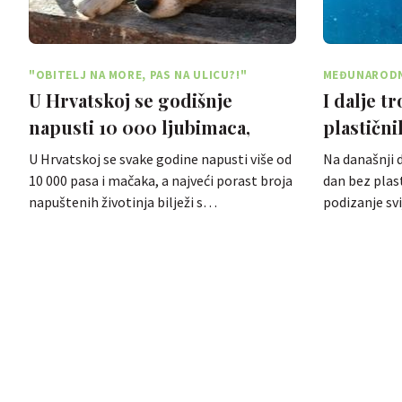
"OBITELJ NA MORE, PAS NA ULICU?!"
MEĐUNARODNI
VREĆICA
U Hrvatskoj se godišnje
I dalje t
napusti 10 000 ljubimaca,
plastični
najviše ljeti
brojke iz
U Hrvatskoj se svake godine napusti više od
Na današnji 
10 000 pasa i mačaka, a najveći porast broja
dan bez plast
napuštenih životinja bilježi s…
podizanje sv