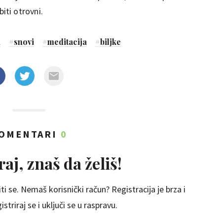
iti otrovni.
i
#
snovi
#
meditacija
#
biljke
OMENTARI
0
aj, znaš da želiš!
ti se. Nemaš korisnički račun? Registracija je brza i
striraj se i uključi se u raspravu.