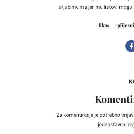
s ljubimcima jer mu listovi mogu b
#
fikus
#
plijesn
K
Komentir
Za komentiranje je potrebno prijavi
jednostavna, regi