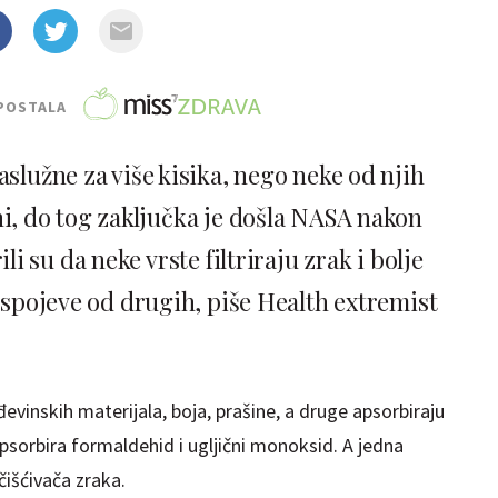
POSTALA
služne za više kisika, nego neke od njih
sni, do tog zaključka je došla NASA nakon
li su da neke vrste filtriraju zrak i bolje
 spojeve od drugih, piše Health extremist
đevinskih materijala, boja, prašine, a druge apsorbiraju
psorbira formaldehid i ugljični monoksid. A jedna
čišćivača zraka.