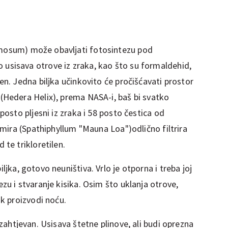
osum) može obavljati fotosintezu pod
usisava otrove iz zraka, kao što su formaldehid,
zen. Jedna biljka učinkovito će pročišćavati prostor
 (Hedera Helix), prema NASA-i, baš bi svatko
 posto pljesni iz zraka i 58 posto čestica od
n mira (Spathiphyllum "Mauna Loa")odlično filtrira
 te trikloretilen.
iljka, gotovo neuništiva. Vrlo je otporna i treba joj
ezu i stvaranje kisika. Osim što uklanja otrove,
ik proizvodi noću.
 zahtjevan. Usisava štetne plinove, ali budi oprezna