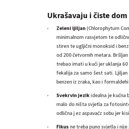
Ukrašavaju i čiste dom
Zeleni ljiljan
(Chlorophytum Com
minimalnom rasvjetom te odlično 
stiren te ugljični monoksid i ben
od 200 četvornih metara. Bršljan
trebao imati u kući jer uklanja 60
fekalija za samo šest sati. Ljilja
benzen iz zraka, kao i formaldehid
Svekrvin jezik
idealna je kućna b
malo do ništa svjetla za fotosint
odlična j ez aspavaćz sobu jer kis
Fikus
ne treba puno svjetla i nije