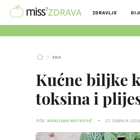
ZDRAVLJE
DIJ
EKO
Kućne biljke k
toksina i plije
PIŠE
MARIJANA MATKOVIĆ
27. SVIBNJA 2016