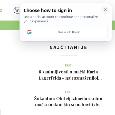
O
Sign in with Google
NAJČITANIJE
EKO
8 zanimljivosti o mački Karla
Lagerfelda - najrazmaženijoj
mački na svijetu
EKO
Šokantno: Obitelj izbacila skotnu
mačku nakon što su nabavili dva
psa