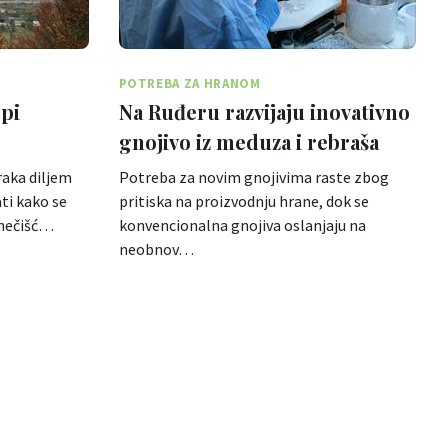
POTREBA ZA HRANOM
opi
Na Ruđeru razvijaju inovativno
gnojivo iz meduza i rebraša
a
raka diljem
Potreba za novim gnojivima raste zbog
ti kako se
pritiska na proizvodnju hrane, dok se
onečišć…
konvencionalna gnojiva oslanjaju na
neobnov…