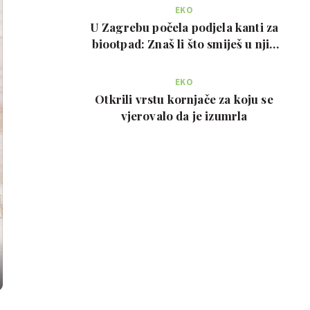
EKO
U Zagrebu počela podjela kanti za
biootpad: Znaš li što smiješ u njih
bacati?
EKO
Otkrili vrstu kornjače za koju se
vjerovalo da je izumrla