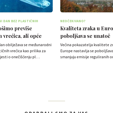
 DAN BEZ PLASTIČNIH
NEOČEKIVANO?
rošimo previše
Kvaliteta zraka u Eur
h vrećica, ali opće
poboljšava se unatoč
gledaju bolje
epizodama onečišćenj
dan obilježava se međunarodni
Većina pokazatelja kvalitete z
ičnih vrećica kao prilika za
Europe nastavlja se poboljšava
ijesti o onečišćenju pl…
smanjuju emisije reguliranih 