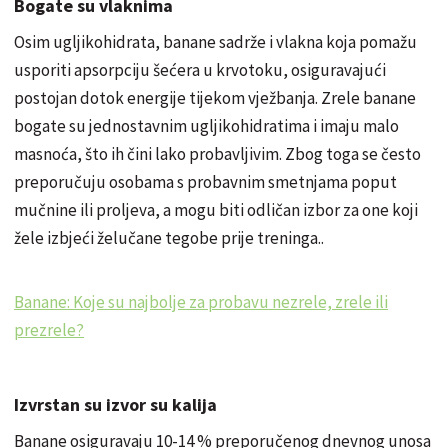
Bogate su vlaknima
Osim ugljikohidrata, banane sadrže i vlakna koja pomažu
usporiti apsorpciju šećera u krvotoku, osiguravajući
postojan dotok energije tijekom vježbanja. Zrele banane
bogate su jednostavnim ugljikohidratima i imaju malo
masnoća, što ih čini lako probavljivim. Zbog toga se često
preporučuju osobama s probavnim smetnjama poput
mučnine ili proljeva, a mogu biti odličan izbor za one koji
žele izbjeći želučane tegobe prije treninga..
Banane: Koje su najbolje za probavu nezrele, zrele ili
prezrele?
Izvrstan su izvor su kalija
Banane osiguravaju 10-14 % preporučenog dnevnog unosa