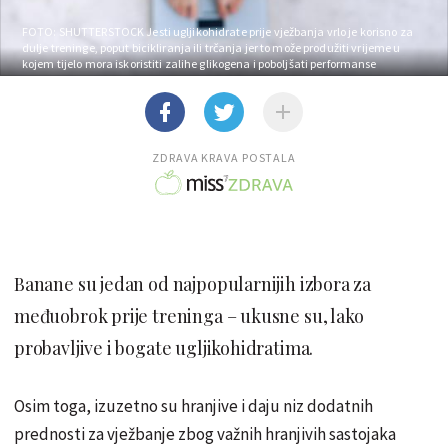
FOTO: SHUTTERSTOCK
Jesti ugljikohidrate prije vježbanja vrlo je korisno za
dulje treninge, poput bicikliranja ili trčanja jer to može produžiti vrijeme u
kojem tijelo mora iskoristiti zalihe glikogena i poboljšati performanse
ZDRAVA KRAVA POSTALA
Banane su jedan od najpopularnijih izbora za
međuobrok prije treninga – ukusne su, lako
probavljive i bogate ugljikohidratima.
Osim toga, izuzetno su hranjive i daju niz dodatnih
prednosti za vježbanje zbog važnih hranjivih sastojaka