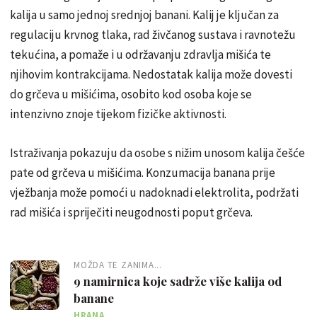
kalija u samo jednoj srednjoj banani. Kalij je ključan za
regulaciju krvnog tlaka, rad živčanog sustava i ravnotežu
tekućina, a pomaže i u održavanju zdravlja mišića te
njihovim kontrakcijama. Nedostatak kalija može dovesti
do grčeva u mišićima, osobito kod osoba koje se
intenzivno znoje tijekom fizičke aktivnosti.
Istraživanja pokazuju da osobe s nižim unosom kalija češće
pate od grčeva u mišićima. Konzumacija banana prije
vježbanja može pomoći u nadoknadi elektrolita, podržati
rad mišića i spriječiti neugodnosti poput grčeva.
MOŽDA TE ZANIMA...
9 namirnica koje sadrže više kalija od
banane
HRANA