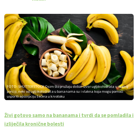
FOTO: SHUTTERSTOCK
Osim što pružaju dobar izvor ugljikohidrata u svakoj
porciji, neki od ugljikohidrata u bananama su i vlakna koja mogu pomoći
usporiti apsorpciju šećera u krvotoku
Živi gotovo samo na bananama i tvrdi da se pomladila i
izliječila kronične bolesti