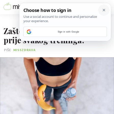
01. OŽUJKA 2025.
Zašto je dobro pojesti bananu
Sign in with Google
prije svakog treninga?
PIŠE
MISSZDRAVA