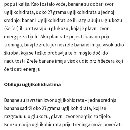
poput kalija. Kao i ostalo voće, banane su dobar izvor
ugljikohidrata, s oko 27 grama ugljikohidrata u jednoj
srednjoj banani. Ugljikohidrati se ili razgrađuju u glukozu
(šećer) ili pretvaraju u glukozu, koja je glavni izvor
energije za tijelo. Ako planirate pojesti bananu prije
treninga, birajte zrelu jer nezrele banane imaju visok udio
škroba, koji se teško probavlja te bi moglo doći do
nadutosti. Zrele banane imaju visok udio brzih šećera koji
će ti dati energiju.
Obiluju ugljikohidratima
Banane su izvrstan izvor ugljikohidrata – jedna srednja
banana sadrži oko 27 grama ugljikohidrata, koji se
razgrađuju u glukozu, glavni izvor energije za tijelo.
Konzumacija ugljikohidrata prije treninga može povećati