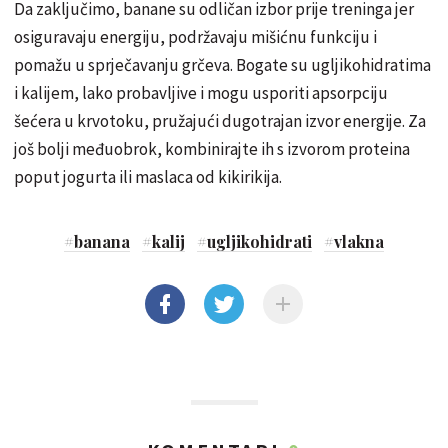
Da zaključimo, banane su odličan izbor prije treninga jer
osiguravaju energiju, podržavaju mišićnu funkciju i
pomažu u sprječavanju grčeva. Bogate su ugljikohidratima
i kalijem, lako probavljive i mogu usporiti apsorpciju
šećera u krvotoku, pružajući dugotrajan izvor energije. Za
još bolji međuobrok, kombinirajte ih s izvorom proteina
poput jogurta ili maslaca od kikirikija.
#
banana
#
kalij
#
ugljikohidrati
#
vlakna