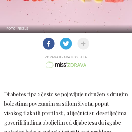
FOTO: PEXELS
ZDRAVA KRAVA POSTALA
Dijabetes tipa 2 često se pojavljuje udružen s drugim
bolestima povezanim sa stilom života, poput
visokog tlaka ili pretilosti, a liječnici su desetljećima
govorili ljudima oboljelim od dijabetesa da izgube
na težini kako bi pokušali riješiti svoj problem.