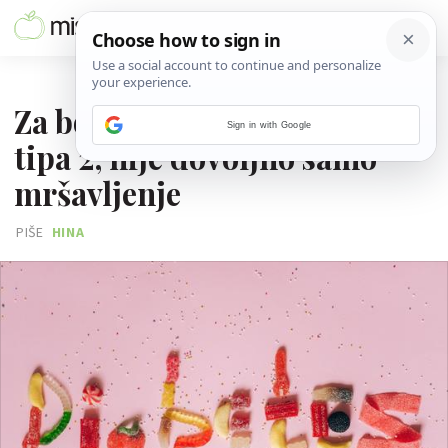
25. SIJEČNJA 2024.
Za borbu protiv dijabetesa
Sign in with Google
tipa 2, nije dovoljno samo
mršavljenje
PIŠE
HINA