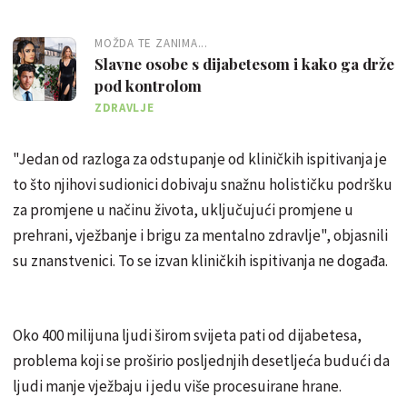
MOŽDA TE ZANIMA...
Slavne osobe s dijabetesom i kako ga drže
pod kontrolom
ZDRAVLJE
"Jedan od razloga za odstupanje od kliničkih ispitivanja je
to što njihovi sudionici dobivaju snažnu holističku podršku
za promjene u načinu života, uključujući promjene u
prehrani, vježbanje i brigu za mentalno zdravlje", objasnili
su znanstvenici. To se izvan kliničkih ispitivanja ne događa.
Oko 400 milijuna ljudi širom svijeta pati od dijabetesa,
problema koji se proširio posljednjih desetljeća budući da
ljudi manje vježbaju i jedu više procesuirane hrane.