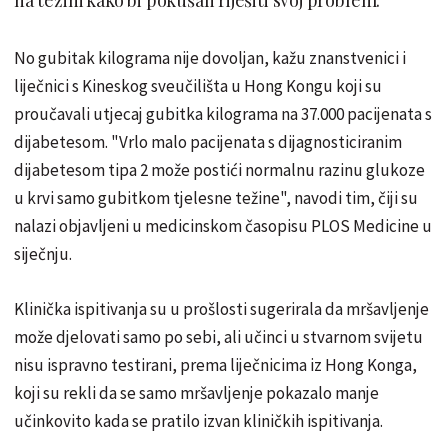
No gubitak kilograma nije dovoljan, kažu znanstvenici i
liječnici s Kineskog sveučilišta u Hong Kongu koji su
proučavali utjecaj gubitka kilograma na 37.000 pacijenata s
dijabetesom. "Vrlo malo pacijenata s dijagnosticiranim
dijabetesom tipa 2 može postići normalnu razinu glukoze
u krvi samo gubitkom tjelesne težine", navodi tim, čiji su
nalazi objavljeni u medicinskom časopisu PLOS Medicine u
siječnju.
Klinička ispitivanja su u prošlosti sugerirala da mršavljenje
može djelovati samo po sebi, ali učinci u stvarnom svijetu
nisu ispravno testirani, prema liječnicima iz Hong Konga,
koji su rekli da se samo mršavljenje pokazalo manje
učinkovito kada se pratilo izvan kliničkih ispitivanja.