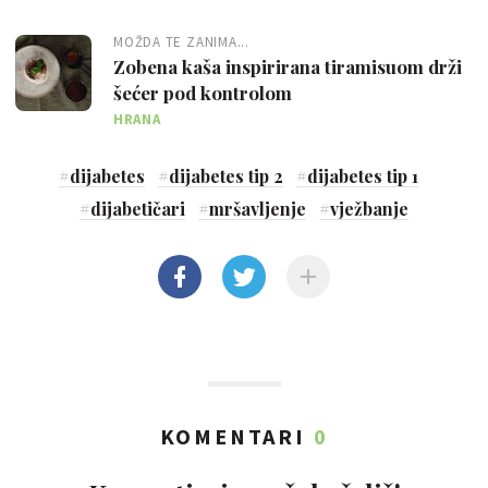
MOŽDA TE ZANIMA...
Zobena kaša inspirirana tiramisuom drži
šećer pod kontrolom
HRANA
#
dijabetes
#
dijabetes tip 2
#
dijabetes tip 1
#
dijabetičari
#
mršavljenje
#
vježbanje
KOMENTARI
0