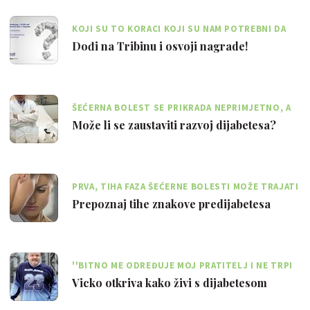
KOJI SU TO KORACI KOJI SU NAM POTREBNI DA
ŽIVOT S DIJABETESOM BUDE ŠTO LAKŠI?
Dođi na Tribinu i osvoji nagrade!
ŠEĆERNA BOLEST SE PRIKRADA NEPRIMJETNO, A
MNOGI NITI NE ZNAJU DA BOLUJU OD NJE
Može li se zaustaviti razvoj dijabetesa?
PRVA, TIHA FAZA ŠEĆERNE BOLESTI MOŽE TRAJATI
I DO 10 GODINA
Prepoznaj tihe znakove predijabetesa
''BITNO ME ODREĐUJE MOJ PRATITELJ I NE TRPI
DA GA SE NE SLUŠA I NE POŠTUJE''
Vicko otkriva kako živi s dijabetesom