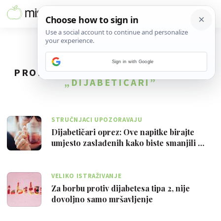
Sign in with Google
PRONAĐENO
11
REZULTATA ZA TAG
„DIJABETIČARI”
STRUČNJACI UPOZORAVAJU
Dijabetičari oprez: Ove napitke birajte
umjesto zaslađenih kako biste smanjili …
VELIKO ISTRAŽIVANJE
Za borbu protiv dijabetesa tipa 2, nije
dovoljno samo mršavljenje