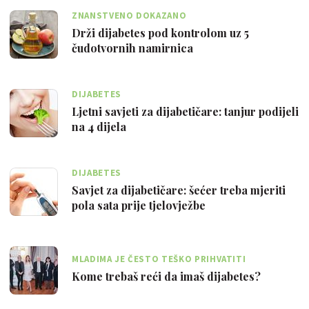
ZNANSTVENO DOKAZANO
Drži dijabetes pod kontrolom uz 5
čudotvornih namirnica
DIJABETES
Ljetni savjeti za dijabetičare: tanjur podijeli
na 4 dijela
DIJABETES
Savjet za dijabetičare: šećer treba mjeriti
pola sata prije tjelovježbe
MLADIMA JE ČESTO TEŠKO PRIHVATITI
OGRANIČENJA U PREHRANI ZBOG DRUŠTVA
Kome trebaš reći da imaš dijabetes?