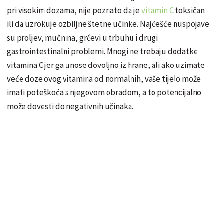
pri visokim dozama, nije poznato da je
vitamin C
toksičan
ili da uzrokuje ozbiljne štetne učinke. Najčešće nuspojave
su proljev, mučnina, grčevi u trbuhu i drugi
gastrointestinalni problemi. Mnogi ne trebaju dodatke
vitamina C jer ga unose dovoljno iz hrane, ali ako uzimate
veće doze ovog vitamina od normalnih, vaše tijelo može
imati poteškoća s njegovom obradom, a to potencijalno
može dovesti do negativnih učinaka.