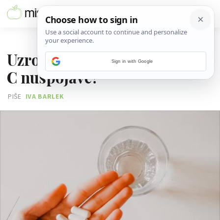
01. STUDENOGA 2025.
Uzrokuje li previše vitamina
Sign in with Google
C nuspojave?
PIŠE
IVA BARLEK