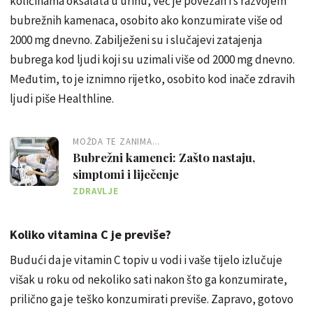
količinama oksalata u urinu, već je povezan i s razvojem
bubrežnih kamenaca, osobito ako konzumirate više od
2000 mg dnevno. Zabilježeni su i slučajevi zatajenja
bubrega kod ljudi koji su uzimali više od 2000 mg dnevno.
Međutim, to je iznimno rijetko, osobito kod inače zdravih
ljudi piše Healthline.
MOŽDA TE ZANIMA...
Bubrežni kamenci: Zašto nastaju,
simptomi i liječenje
ZDRAVLJE
Koliko vitamina C je previše?
Budući da je vitamin C topiv u vodi i vaše tijelo izlučuje
višak u roku od nekoliko sati nakon što ga konzumirate,
prilično ga je teško konzumirati previše. Zapravo, gotovo