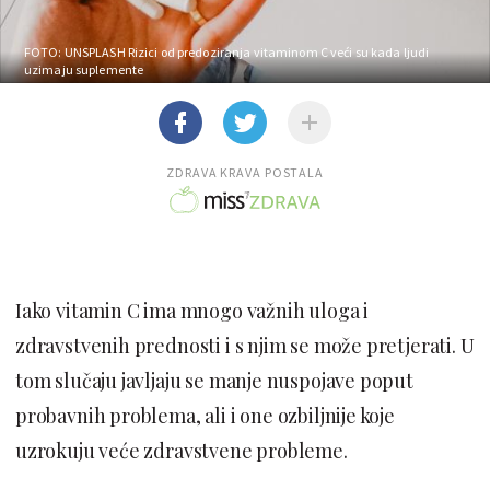
FOTO: UNSPLASH
Rizici od predoziranja vitaminom C veći su kada ljudi
uzimaju suplemente
ZDRAVA KRAVA POSTALA
Iako vitamin C ima mnogo važnih uloga i
zdravstvenih prednosti i s njim se može pretjerati. U
tom slučaju javljaju se manje nuspojave poput
probavnih problema, ali i one ozbiljnije koje
uzrokuju veće zdravstvene probleme.