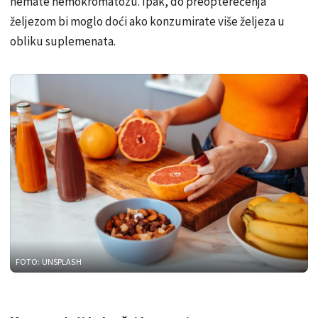
nemate hemokromatozu. Ipak, do preopterećenja
željezom bi moglo doći ako konzumirate više željeza u
obliku suplemenata.
FOTO: UNSPLASH