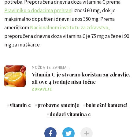
potreba. Preporučena dnevna doza vitamina C prema
Pravilniku o dodacima prehran
i iznosi 60 mg, dok je
maksimalno dopušteni dnevni unos 350 mg. Prema
američkom
Nacionalnom institutu za zdravstvo,
preporučena dnevna doza vitamina C je 75 mg za žene i 90
mg za muškarce.
MOŽDA TE ZANIMA...
Vitamin C je stvarno koristan za zdravlje,
ali ove 4 tvrdnje nisu točne
ZDRAVLJE
#
vitamin c
#
probavne smetnje
#
bubrežni kamenci
#
dodaci vitamina c