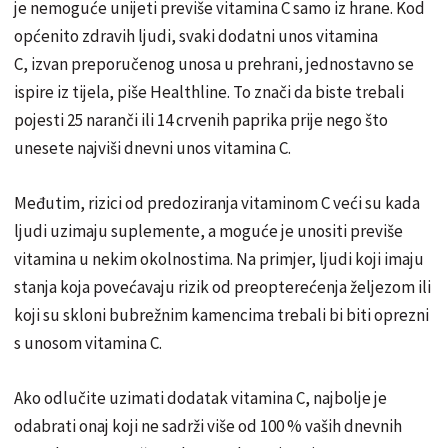
je nemoguće unijeti previše vitamina C samo iz hrane. Kod
općenito zdravih ljudi, svaki dodatni unos vitamina
C, izvan preporučenog unosa u prehrani, jednostavno se
ispire iz tijela, piše Healthline. To znači da biste trebali
pojesti 25 naranči ili 14 crvenih paprika prije nego što
unesete najviši dnevni unos vitamina C.
Međutim, rizici od predoziranja vitaminom C veći su kada
ljudi uzimaju suplemente, a moguće je unositi previše
vitamina u nekim okolnostima. Na primjer, ljudi koji imaju
stanja koja povećavaju rizik od preopterećenja željezom ili
koji su skloni bubrežnim kamencima trebali bi biti oprezni
s unosom vitamina C.
Ako odlučite uzimati dodatak vitamina C, najbolje je
odabrati onaj koji ne sadrži više od 100 % vaših dnevnih