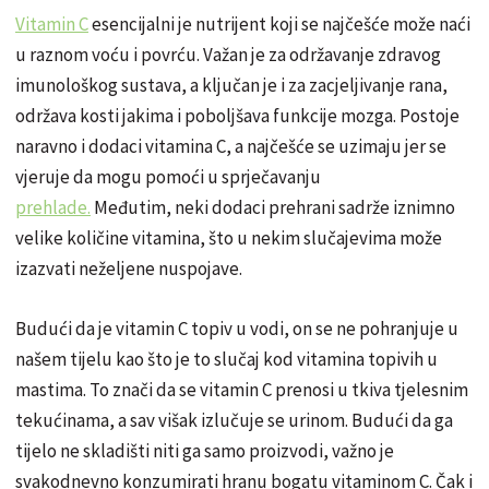
Vitamin C
esencijalni je nutrijent koji se najčešće može naći
u raznom voću i povrću. Važan je za održavanje zdravog
imunološkog sustava, a ključan je i za zacjeljivanje rana,
održava kosti jakima i poboljšava funkcije mozga. Postoje
naravno i dodaci vitamina C, a najčešće se uzimaju jer se
vjeruje da mogu pomoći u sprječavanju
prehlade.
Međutim, neki dodaci prehrani sadrže iznimno
velike količine vitamina, što u nekim slučajevima može
izazvati neželjene nuspojave.
Budući da je vitamin C topiv u vodi, on se ne pohranjuje u
našem tijelu kao što je to slučaj kod vitamina topivih u
mastima. To znači da se vitamin C prenosi u tkiva tjelesnim
tekućinama, a sav višak izlučuje se urinom. Budući da ga
tijelo ne skladišti niti ga samo proizvodi, važno je
svakodnevno konzumirati hranu bogatu vitaminom C. Čak i