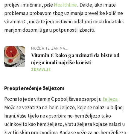
proljev i mučninu, piše
Healthline
. Dakle, ako imate
problema s probavom zbog uzimanja prevelike količine
vitamina C, možete jednostavno odabrati neki dodatak s
manjom dozom ili ga u potpunosti izbaciti.
MOŽDA TE ZANIMA...
Vitamin C kako ga uzimati da biste od
njega imali najviše koristi
ZDRAVLJE
Preopterećenje željezom
Poznato je da vitamin C poboljšava apsorpciju
željeza
.
Može se vezati za ne-hem željezo, koje se nalazi u biljnoj
hrani. Vaše tijelo ne apsorbira ne-hem željezo tako
učinkovito kao hem željezo, vrstu željeza koja se nalazi u
životinjskim proizvodima. Kada se veže za ne-hem željezo,