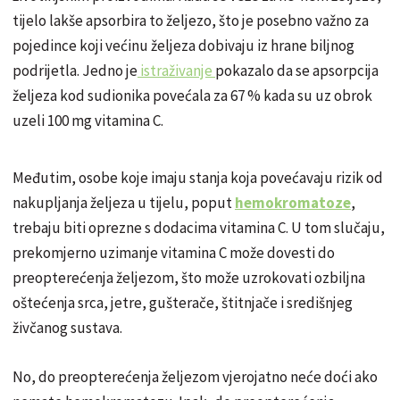
tijelo lakše apsorbira to željezo, što je posebno važno za
pojedince koji većinu željeza dobivaju iz hrane biljnog
podrijetla. Jedno je
istraživanje
pokazalo da se apsorpcija
željeza kod sudionika povećala za 67 % kada su uz obrok
uzeli 100 mg vitamina C.
Međutim, osobe koje imaju stanja koja povećavaju rizik od
nakupljanja željeza u tijelu, poput
hemokromatoze
,
trebaju biti oprezne s dodacima vitamina C. U tom slučaju,
prekomjerno uzimanje vitamina C može dovesti do
preopterećenja željezom, što može uzrokovati ozbiljna
oštećenja srca, jetre, gušterače, štitnjače i središnjeg
živčanog sustava.
No, do preopterećenja željezom vjerojatno neće doći ako