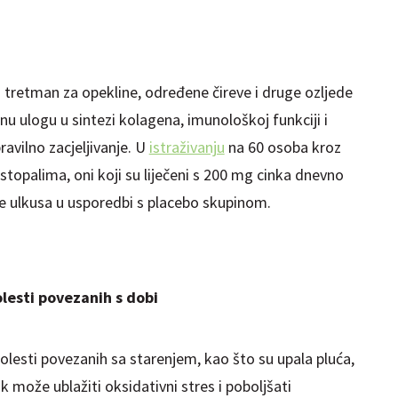
o tretman za opekline, određene čireve i druge ozljede
nu ulogu u sintezi kolagena, imunološkoj funkciji i
vilno zacjeljivanje. U
istraživanju
na 60 osoba kroz
stopalima, oni koji su liječeni s 200 mg cinka dnevno
ne ulkusa u usporedbi s placebo skupinom.
lesti povezanih s dobi
bolesti povezanih sa starenjem, kao što su
upala pluća,
k može ublažiti oksidativni stres i poboljšati