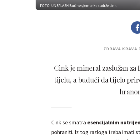
FOTO: UNSPLASH
Bučine sjemenke sadrže cink
ZDRAVA KRAVA 
Cink je mineral zaslužan za 
tijelu, a budući da tijelo pr
hranom
Cink se smatra
esencijalnim nutrij
pohraniti. Iz tog razloga treba imati