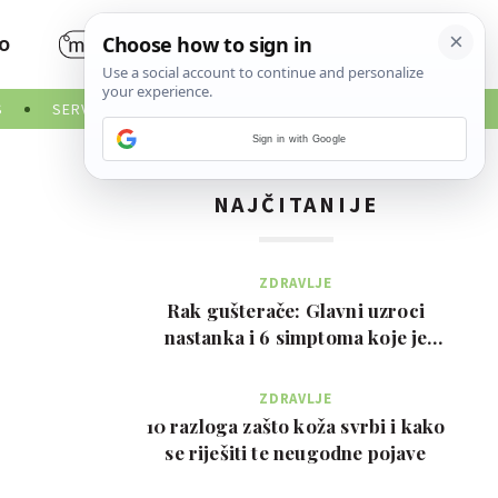
O
S
SERVISNE INFORMACIJE
Sign in with Google
NAJČITANIJE
ZDRAVLJE
Rak gušterače: Glavni uzroci
nastanka i 6 simptoma koje je
važno prepoznati na …
ZDRAVLJE
10 razloga zašto koža svrbi i kako
se riješiti te neugodne pojave