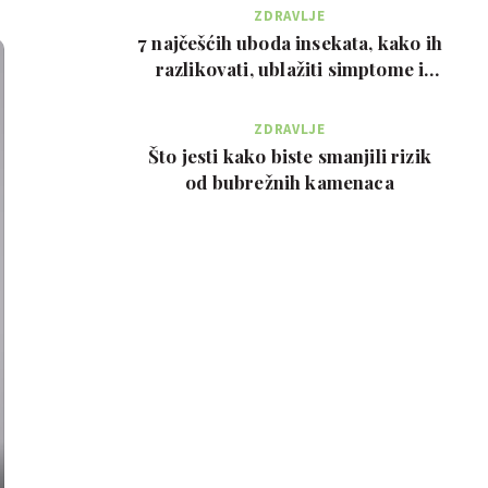
ZDRAVLJE
7 najčešćih uboda insekata, kako ih
razlikovati, ublažiti simptome i
kada zvati…
ZDRAVLJE
Što jesti kako biste smanjili rizik
od bubrežnih kamenaca