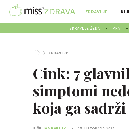
ZDRAVLJE
DIJ
ZDRAVLJE ŽENA
KRV
ZDRAVLJE
Cink: 7 glavni
simptomi nedo
koja ga sadrži
PIŠE
IVA BARLEK
25. LISTOPADA 2025.