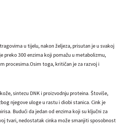
 tragovima u tijelu, nakon željeza, prisutan je u svakoj
anje preko 300 enzima koji pomažu u metabolizmu,
im procesima.Osim toga, kritičan je
za razvoj i
kože, sintezu DNK i proizvodnju proteina. Štoviše,
k zbog njegove uloge u rastu i diobi stanica. Cink je
irisa. Budući da jedan od enzima koji su ključni za
njivoj tvari, nedostatak cinka može smanjiti sposobnost