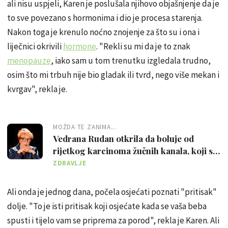
ali nisu uspjeli, Karen je poslušala njihovo objašnjenje da je
to sve povezano s hormonima i dio je procesa starenja.
Nakon toga je krenulo noćno znojenje za što su i ona i
liječnici okrivili
hormone
. "Rekli su mi da je to znak
menopauze
, iako sam u tom trenutku izgledala trudno,
osim što mi trbuh nije bio gladak ili tvrd, nego više mekan i
kvrgav", rekla je.
MOŽDA TE ZANIMA...
Vedrana Rudan otkrila da boluje od
rijetkog karcinoma žučnih kanala, koji su
simptomi i kako se može liječiti?
ZDRAVLJE
Ali onda je jednog dana, počela osjećati poznati "pritisak"
dolje. "To je isti pritisak koji osjećate kada se vaša beba
spusti i tijelo vam se priprema za porod", rekla je Karen. Ali