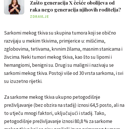
Zašto generacija X češće obolijeva od
raka nego generacija njihovih roditelja?
ZDRAVLJE
Sarkomi mekog tkiva su skupina tumora koji se obično
razvijaju u mekim tkivima, primjerice u: mišićima,
zglobovima, tetivama, krvnim žilama, masnim stanicama i
živcima. Neki tumori mekog tkiva, kao što su lipomi i
hemangiomi, benigni su. Drugi su maligni i nazivaju se
sarkomi mekog tkiva. Postoji više od 30 vrsta sarkoma, i svi
su izuzetno rijetki.
Za sarkome mekog tkiva ukupno petogodišnje
preživljavanje (bez obzira na stadij) iznosi 64,5 posto, ali na
to utječu mnogi faktori, uključujući i stadij. Tako,
petogodišnje preživljavanje iznosi 80,8 % za sarkome