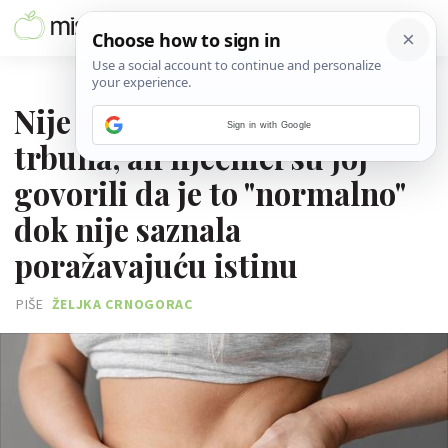
02. SRPNJA 2024.
Nije se mogla riješiti sala s
Sign in with Google
trbuha, ali liječnici su joj
govorili da je to "normalno"
dok nije saznala
poražavajuću istinu
PIŠE
ŽELJKA CRNOGORAC