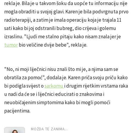
rekla je. Bila je u takvom šoku da uopće tu informaciju nije
mogla obraditi u svojoj glavi. Karen je bila podvrgnuta prvo
radioterapiji, a zatim je imala operaciju koja je trajala 11
sati kako bi joj odstranili bubreg, dio crijeva i golemu
izraslinu. "Ljudi me stalno pitaju kako nisam znala jer je
tumor
bio veličine dvije bebe", rekla je.
"No, ni moji liječnici nisu znali što mi je, a njima sam se
obratila za pomoć", dodala je. Karen priča svoju priču kako
bi podigla svijest o
sarkomu
i drugim rijetkim vrstama raka
u nadi da će se i liječnici educirati o znakovima i
neuobičajenim simptomima kako bi mogli pomoći
pacijentima.
MOŽDA TE ZANIMA...