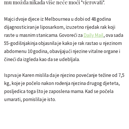
mu možda nikada više neće moći "vjerovati".
Majci dvoje djece iz Melbournea u dobi od 48 godina
dijagnosticiran je liposarkom, izuzetno rijedak rak koji
raste u masnim stanicama. Govoreći za
Daily Mail
, ova sada
55-godišnjakinja objasnila je kako je rak rastao u njezinom
abdomenu 10 godina, obavijajući njezine vitalne organe i
čineći da izgleda kao da se udebljala.
Isprva je Karen mislila da je njezino povećanje težine od 7,5
kg, koje je počelo nakon rođenja njezina drugog djeteta,
posljedica toga što je zaposlena mama. Kad se počela
umarati, pomislila je isto.