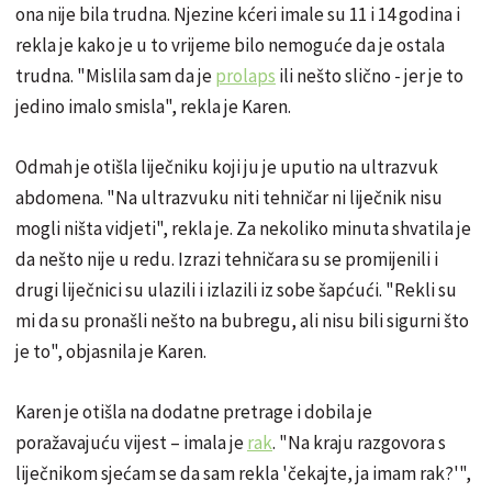
ona nije bila trudna. Njezine kćeri imale su 11 i 14 godina i
rekla je kako je u to vrijeme bilo nemoguće da je ostala
trudna. "Mislila sam da je
prolaps
ili nešto slično - jer je to
jedino imalo smisla", rekla je Karen.
Odmah je otišla liječniku koji ju je uputio na ultrazvuk
abdomena. "Na ultrazvuku niti tehničar ni liječnik nisu
mogli ništa vidjeti", rekla je. Za nekoliko minuta shvatila je
da nešto nije u redu. Izrazi tehničara su se promijenili i
drugi liječnici su ulazili i izlazili iz sobe šapćući. "Rekli su
mi da su pronašli nešto na bubregu, ali nisu bili sigurni što
je to", objasnila je Karen.
Karen je otišla na dodatne pretrage i dobila je
poražavajuću vijest – imala je
rak
. "Na kraju razgovora s
liječnikom sjećam se da sam rekla 'čekajte, ja imam rak?'",