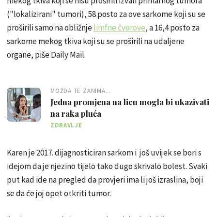
mekog tkiva koji se nisu proširili izvan primarnog tumora
("lokalizirani" tumori), 58 posto za ove sarkome koji su se
proširili samo na obližnje
limfne čvorove
, a 16,4 posto za
sarkome mekog tkiva koji su se proširili na udaljene
organe, piše Daily Mail.
MOŽDA TE ZANIMA...
Jedna promjena na licu mogla bi ukazivati
na raka pluća
ZDRAVLJE
Karen je 2017. dijagnosticiran sarkom i još uvijek se bori s
idejom da je njezino tijelo tako dugo skrivalo bolest. Svaki
put kad ide na pregled da provjeri ima li još izraslina, boji
se da će joj opet otkriti tumor.