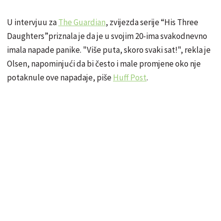
U intervjuu za
The Guardian
, zvijezda serije “His Three
Daughters”priznala je da je u svojim 20-ima svakodnevno
imala napade panike. "Više puta, skoro svaki sat!", rekla je
Olsen, napominjući da bi često i male promjene oko nje
potaknule ove napadaje, piše
Huff Post
.