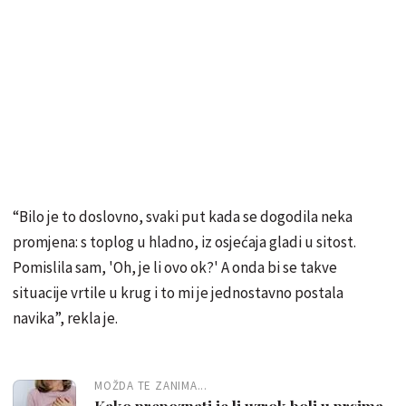
“Bilo je to doslovno, svaki put kada se dogodila neka
promjena: s toplog u hladno, iz osjećaja gladi u sitost.
Pomislila sam, 'Oh, je li ovo ok?' A onda bi se takve
situacije vrtile u krug i to mi je jednostavno postala
navika”, rekla je.
MOŽDA TE ZANIMA...
Kako prepoznati je li uzrok boli u prsima