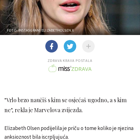
FOTO: INSTASGRAM/ ELIZABETHOLSEN.X
ZDRAVA KRAVA POSTALA
"Vrlo brzo naučiš s kim se osjećaš ugodno, a s kim
ne", rekla je Marvelova zvijezda.
Elizabeth Olsen podijelila je priču o tome koliko je njezina
anksioznost bila iscrpljujuća.