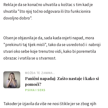
Rekla je da se konačno uhvatila u koštac s tim kad je
shvatila "što njoj točno odgovara ili što funkcionira
dovoljno dobro".
Olsen je objasnila je da, sada kada osjeti napad, mora
"prekinuti taj tijek misli", tako da se usredotoči i nabroji
stvari oko sebe koje trenutno vidi, kako bi poremetila
obrazac i vratila se u stvarnost.
MOŽDA TE ZANIMA...
Panični napadaj: Zašto nastaje i kako si
pomoći?
PSIHA I SEKS
Također je izjavila da više ne nosi štikle jer se zbog njih