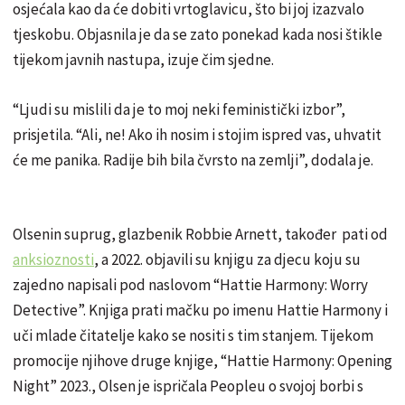
osjećala kao da će dobiti vrtoglavicu, što bi joj izazvalo
tjeskobu. Objasnila je da se zato ponekad kada nosi štikle
tijekom javnih nastupa, izuje čim sjedne.
“Ljudi su mislili da je to moj neki feministički izbor”,
prisjetila. “Ali, ne! Ako ih nosim i stojim ispred vas, uhvatit
će me panika. Radije bih bila čvrsto na zemlji”, dodala je.
Olsenin suprug, glazbenik Robbie Arnett, također pati od
anksioznosti
, a 2022. objavili su knjigu za djecu koju su
zajedno napisali pod naslovom “Hattie Harmony: Worry
Detective”. Knjiga prati mačku po imenu Hattie Harmony i
uči mlade čitatelje kako se nositi s tim stanjem. Tijekom
promocije njihove druge knjige, “Hattie Harmony: Opening
Night” 2023., Olsen je ispričala Peopleu o svojoj borbi s