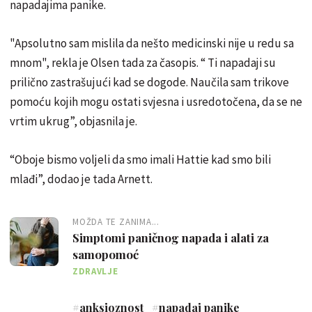
napadajima panike.
"Apsolutno sam mislila da nešto medicinski nije u redu sa
mnom", rekla je Olsen tada za časopis. “ Ti napadaji su
prilično zastrašujući kad se dogode. Naučila sam trikove
pomoću kojih mogu ostati svjesna i usredotočena, da se ne
vrtim ukrug”, objasnila je.
“Oboje bismo voljeli da smo imali Hattie kad smo bili
mlađi”, dodao je tada Arnett.
MOŽDA TE ZANIMA...
Simptomi paničnog napada i alati za
samopomoć
ZDRAVLJE
#
anksioznost
#
napadaj panike