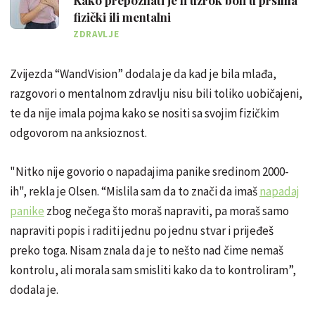
fizički ili mentalni
ZDRAVLJE
Zvijezda “WandVision” dodala je da kad je bila mlađa,
razgovori o mentalnom zdravlju nisu bili toliko uobičajeni,
te da nije imala pojma kako se nositi sa svojim fizičkim
odgovorom na anksioznost.
"Nitko nije govorio o napadajima panike sredinom 2000-
ih", rekla je Olsen. “Mislila sam da to znači da imaš
napadaj
panike
zbog nečega što moraš napraviti, pa moraš samo
napraviti popis i raditi jednu po jednu stvar i prijeđeš
preko toga. Nisam znala da je to nešto nad čime nemaš
kontrolu, ali morala sam smisliti kako da to kontroliram”,
dodala je.