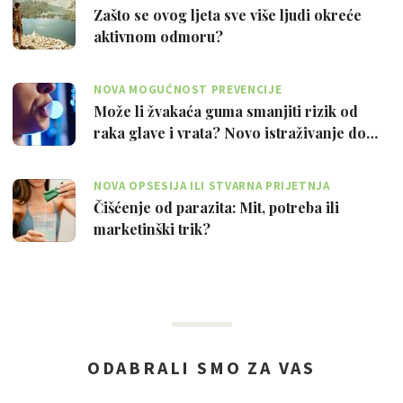
Zašto se ovog ljeta sve više ljudi okreće
aktivnom odmoru?
NOVA MOGUĆNOST PREVENCIJE
Može li žvakaća guma smanjiti rizik od
raka glave i vrata? Novo istraživanje do…
NOVA OPSESIJA ILI STVARNA PRIJETNJA
Čišćenje od parazita: Mit, potreba ili
marketinški trik?