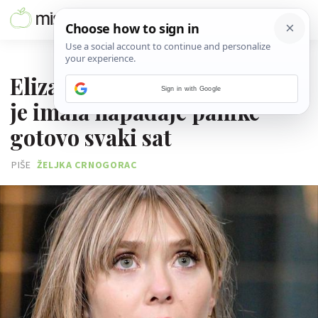
01. LISTOPADA 2024.
Elizabeth Olsen otkriva zašto
Sign in with Google
je imala napadaje panike
gotovo svaki sat
PIŠE
ŽELJKA CRNOGORAC