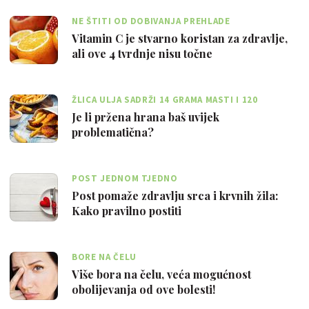
NE ŠTITI OD DOBIVANJA PREHLADE
Vitamin C je stvarno koristan za zdravlje,
ali ove 4 tvrdnje nisu točne
ŽLICA ULJA SADRŽI 14 GRAMA MASTI I 120
KALORIJA
Je li pržena hrana baš uvijek
problematična?
POST JEDNOM TJEDNO
Post pomaže zdravlju srca i krvnih žila:
Kako pravilno postiti
BORE NA ČELU
Više bora na čelu, veća mogućnost
obolijevanja od ove bolesti!