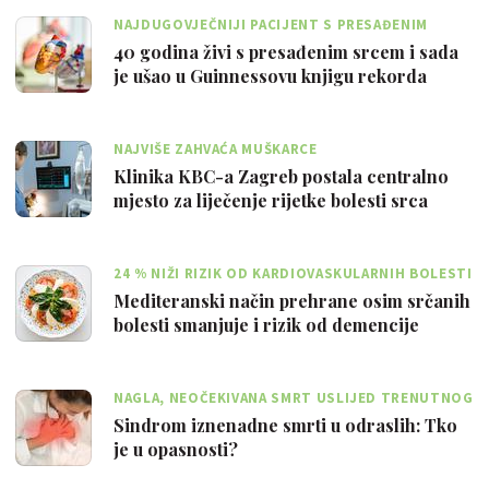
NAJDUGOVJEČNIJI PACIJENT S PRESAĐENIM
SRCEM
40 godina živi s presađenim srcem i sada
je ušao u Guinnessovu knjigu rekorda
NAJVIŠE ZAHVAĆA MUŠKARCE
Klinika KBC-a Zagreb postala centralno
mjesto za liječenje rijetke bolesti srca
24 % NIŽI RIZIK OD KARDIOVASKULARNIH BOLESTI
Mediteranski način prehrane osim srčanih
bolesti smanjuje i rizik od demencije
NAGLA, NEOČEKIVANA SMRT USLIJED TRENUTNOG
GUBITKA SRČANE FUNKCIJE
Sindrom iznenadne smrti u odraslih: Tko
je u opasnosti?