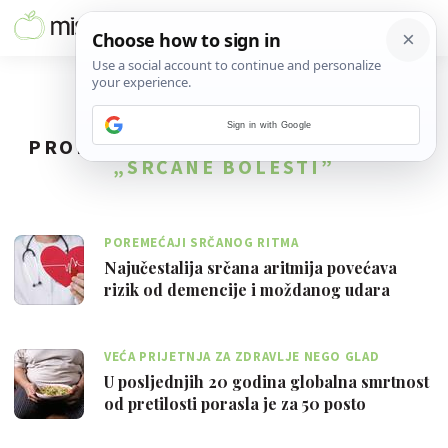
Sign in with Google
PRONAĐENO
49
REZULTATA ZA TAG
„SRČANE BOLESTI”
POREMEĆAJI SRČANOG RITMA
Najučestalija srčana aritmija povećava
rizik od demencije i moždanog udara
VEĆA PRIJETNJA ZA ZDRAVLJE NEGO GLAD
U posljednjih 20 godina globalna smrtnost
od pretilosti porasla je za 50 posto