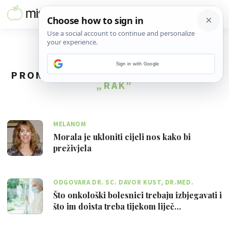
Sign in with Google
PRONAĐENO
255
REZULTATA ZA TAG
„RAK”
MELANOM
Morala je ukloniti cijeli nos kako bi
preživjela
ODGOVARA DR. SC. DAVOR KUST, DR.MED.
KLINIČKI ONKOLOG
Što onkološki bolesnici trebaju izbjegavati i
što im doista treba tijekom liječ…