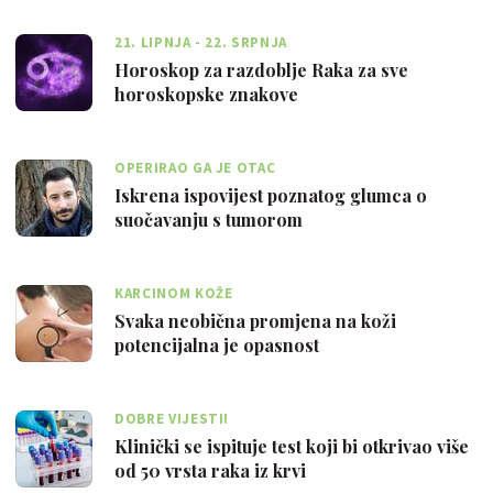
21. LIPNJA - 22. SRPNJA
Horoskop za razdoblje Raka za sve
horoskopske znakove
OPERIRAO GA JE OTAC
Iskrena ispovijest poznatog glumca o
suočavanju s tumorom
KARCINOM KOŽE
Svaka neobična promjena na koži
potencijalna je opasnost
DOBRE VIJESTI!
Klinički se ispituje test koji bi otkrivao više
od 50 vrsta raka iz krvi