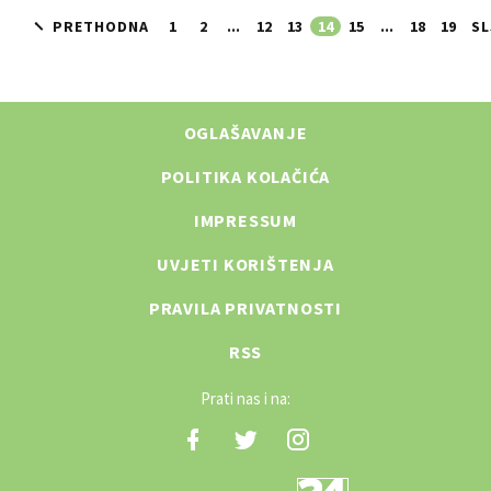
PRETHODNA
1
2
...
12
13
14
15
...
18
19
SL
OGLAŠAVANJE
POLITIKA KOLAČIĆA
IMPRESSUM
UVJETI KORIŠTENJA
PRAVILA PRIVATNOSTI
RSS
Prati nas i na: