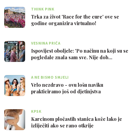
THINK PINK
Trka za život 'Race for the cure' ove se
godine organizira virtualno!
VESNINA PRIČA
Ispovijest oboljele: 'Po načinu na koji su se
pogledale znala sam sve. Nije dob…
A NE BISMO SMJELI
Vrlo nezdravo - ovu lošu naviku
prakticiramo još od djetinjstva
KPSK
Karcinom pločastih stanica kože lako je
izliječiti ako se rano otkrije