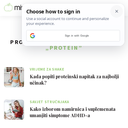
Sign in with Google
PRONAĐENO
9
REZULTATA ZA TAG
„PROTEIN”
VRIJEME ZA SHAKE
Kada popiti proteinski napitak za najbolji
učinak?
SAVJET STRUČNJAKA
Kako izborom namirnica i suplemenata
umanjiti simptome ADHD-a