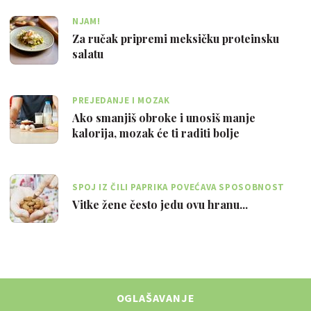
NJAM!
Za ručak pripremi meksičku proteinsku
salatu
PREJEDANJE I MOZAK
Ako smanjiš obroke i unosiš manje
kalorija, mozak će ti raditi bolje
SPOJ IZ ČILI PAPRIKA POVEĆAVA SPOSOBNOST
TIJELA DA SAGORI MASNO TKIVO
Vitke žene često jedu ovu hranu...
OGLAŠAVANJE