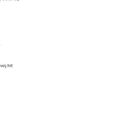
n
voj hit