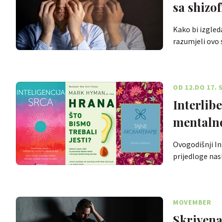
sa shizo
Kako bi izgled
razumjeli ovo 
OD 12.DO 17.
Interlib
mentalno
Ovogodišnji In
prijedloge nas
MOVEMBER
Skriven