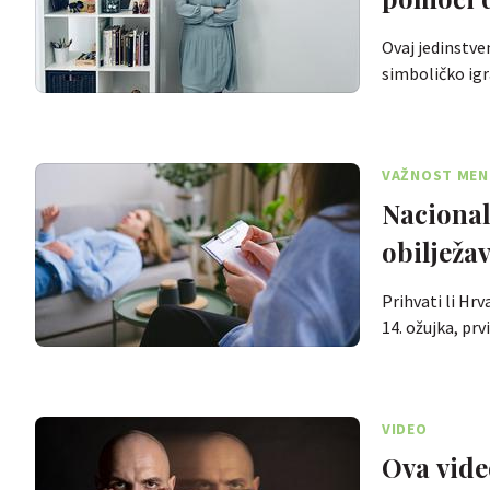
Ovaj jedinstve
simboličko igr
VAŽNOST MEN
Nacional
obilježav
Prihvati li Hr
14. ožujka, prv
VIDEO
Ova vide