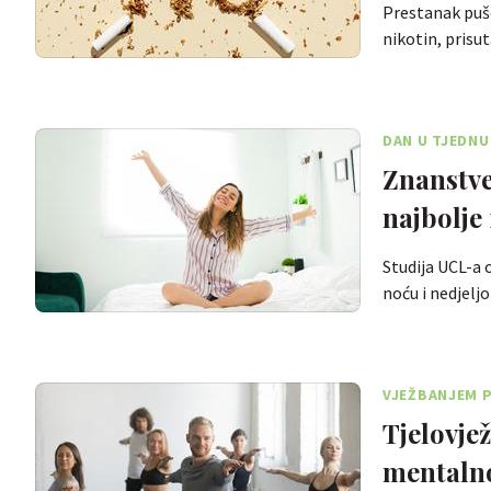
Prestanak puše
nikotin, pris
DAN U TJEDNU
Znanstve
najbolje
Studija UCL-a 
noću i nedjelj
VJEŽBANJEM P
Tjelovje
mentalno