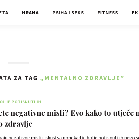
ETA
HRANA
PSIHA I SEKS
FITNESS
EK
ATA ZA TAG
„MENTALNO ZDRAVLJE”
OLJE POTISNUTI IH
ete negativne misli? Evo kako to utječe 
 zdravlje
aju negativne misli i iskustva ponekad je bolje potisnuti ih nego se