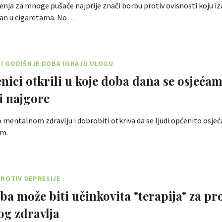
nja za mnoge pušače najprije znači borbu protiv ovisnosti koju iz
utan u cigaretama. No…
 I GODIŠNJE DOBA IGRAJU ULOGU
nici otkrili u koje doba dana se osjeća
 i najgore
o mentalnom zdravlju i dobrobiti otkriva da se ljudi općenito osjeća
om.
ROTIV DEPRESIJE
žba može biti učinkovita "terapija" za p
g zdravlja