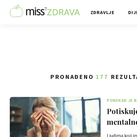
ZDRAVLJE
DIJ
PRONAĐENO
177
REZULT
PONEKAD JE B
Potiskuj
mentalno
Ljudima koji im