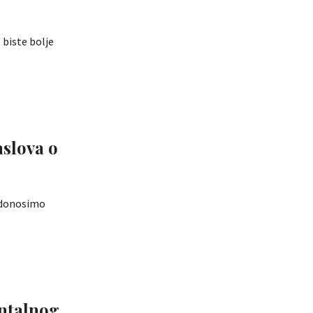
 biste bolje
aslova o
m donosimo
ntalnog