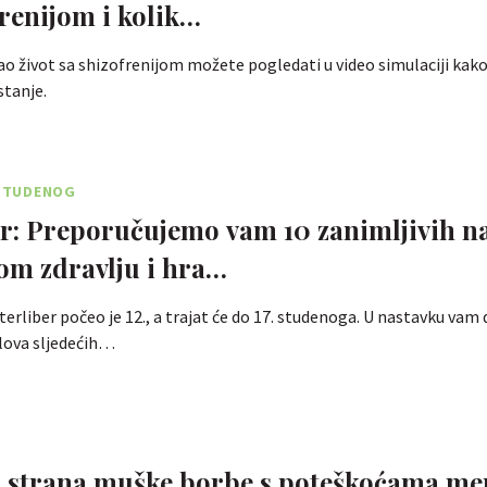
frenijom i kolik…
ao život sa shizofrenijom možete pogledati u video simulaciji kako
stanje.
 STUDENOG
er: Preporučujemo vam 10 zanimljivih n
m zdravlju i hra…
terliber počeo je 12., a trajat će do 17. studenoga. U nastavku va
lova sljedećih…
a strana muške borbe s poteškoćama me