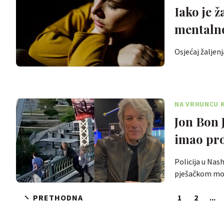
Iako je ž
mentalno
Osjećaj žaljen
NA VRHUNCU K
Jon Bon J
imao pr
Policija u Nas
pješačkom mo
PRETHODNA
1
2
...