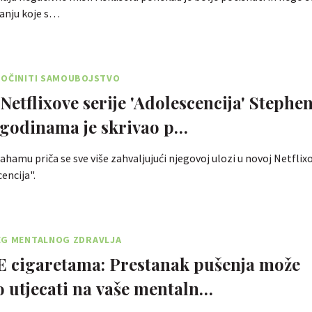
vanju koje s…
POČINITI SAMOUBOJSTVO
Netflixove serije 'Adolescencija' Stephe
godinama je skrivao p…
hamu priča se sve više zahvaljujući njegovoj ulozi u novoj Netflixo
encija".
EG MENTALNOG ZDRAVLJA
E cigaretama: Prestanak pušenja može
o utjecati na vaše mentaln…