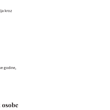
lja kroz
ve godine,
t osobe