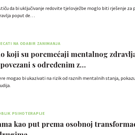
stiču da bi uključivanje redovite tjelovježbe moglo biti rješenje z
ravlja poput de…
ECATI NA ODABIR ZANIMANJA
o koji su poremećaji mentalnog zdravlj
 povezani s određenim z…
ere mogao bi ukazivati ​​na rizik od raznih mentalnih stanja, pokaz
udija.
OBLIK PSIHOTERAPIJE
ma kao put prema osobnoj transformaci
drugima