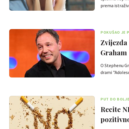
prema istraži
POKUŠAO JE 
Zvijezda 
Graham 
O Stephenu Gra
drami "Adolesc
PUT DO BOLJ
Recite N
pozitivn