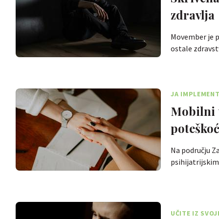
zdravlja
Movember je p
ostale zdravs
JA IMPLEMEN
Mobilni
poteško
Na području Z
psihijatrijsk
UČITE IZ SVO