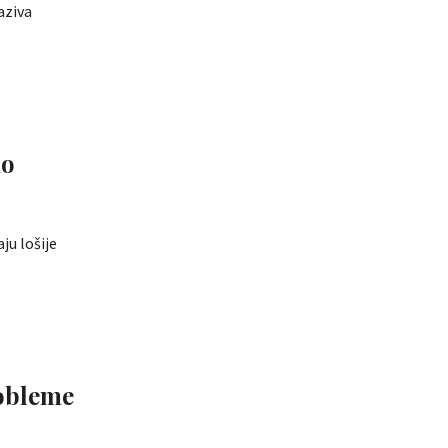
aziva
mo
ju lošije
robleme