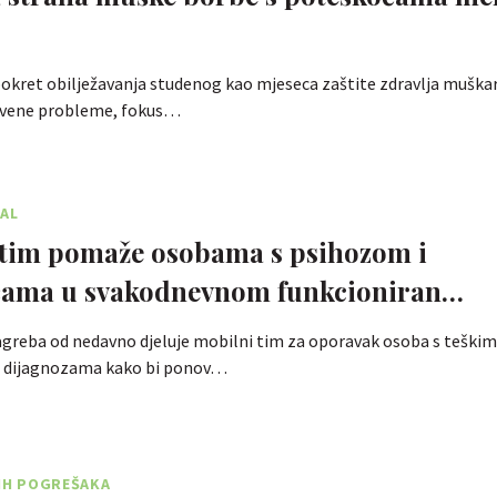
okret obilježavanja studenog kao mjeseca zaštite zdravlja muškar
tvene probleme, fokus…
TAL
 tim pomaže osobama s psihozom i
ćama u svakodnevnom funkcioniran…
agreba od nedavno djeluje mobilni tim za oporavak osoba s teškim
im dijagnozama kako bi ponov…
JIH POGREŠAKA