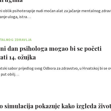
ni oblik psihoterapije nudi moćan alat za jačanje mentalnog zdrav
anje uloga, istra…
TALNOG ZDRAVLJA
ni dan psihologa mogao bi se početi
ati 14. ožujka
vatski sabor prijedlog svog Odbora za zdravstvo, u Hrvatskoj bi se o
i put obilj…
o simulacija pokazuje kako izgleda živo