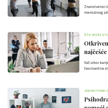
Znanstvenici i
mentalnog zd
ŠTO MOŽE UTJ
Otkriven
najčešće
Vaš izbor karij
fascinantna st
JEDINSTVENI 
Psihodra
pomoći 