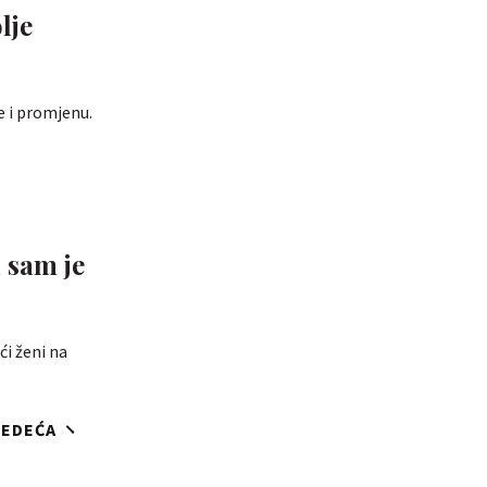
lje
e i promjenu.
i sam je
ći ženi na
JEDEĆA