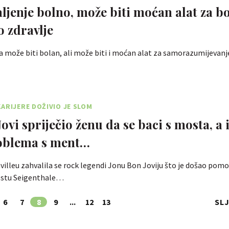
aljenje bolno, može biti moćan alat za bo
 zdravlje
ja može biti bolan, ali može biti i moćan alat za samorazumijevanj
ARIJERE DOŽIVIO JE SLOM
ovi spriječio ženu da se baci s mosta, a 
oblema s ment…
hvilleu zahvalila se rock legendi Jonu Bon Joviju što je došao pomo
stu Seigenthale…
6
7
8
9
...
12
13
SL