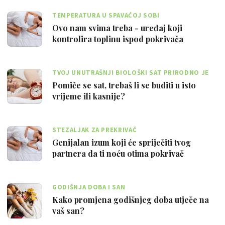
TEMPERATURA U SPAVAĆOJ SOBI
Ovo nam svima treba - uređaj koji
kontrolira toplinu ispod pokrivača
TVOJ UNUTRAŠNJI BIOLOŠKI SAT PRIRODNO JE
USKLAĐEN S DNEVNIM SVJETLOM
Pomiče se sat, trebaš li se buditi u isto
vrijeme ili kasnije?
STEZALJAK ZA PREKRIVAČ
Genijalan izum koji će spriječiti tvog
partnera da ti noću otima pokrivač
GODIŠNJA DOBA I SAN
Kako promjena godišnjeg doba utječe na
vaš san?