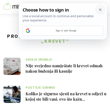
Sign in with Google
PRONAĐENO
20
REZULTATA ZA TAG
„KREVET”
GRINJE VREBAJU
Nije svejedno namještate li krevet odmah
nakon buđenja ili kasnije
POSTOJE IZNIMKE
Koliko je sigurno sjesti na krevet u odjeći u
kojoj ste bili vani, evo što kažu…