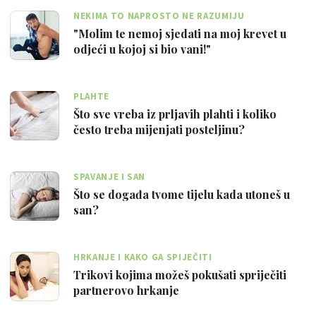
NEKIMA TO NAPROSTO NE RAZUMIJU
"Molim te nemoj sjedati na moj krevet u
odjeći u kojoj si bio vani!"
PLAHTE
Što sve vreba iz prljavih plahti i koliko
često treba mijenjati posteljinu?
SPAVANJE I SAN
Što se događa tvome tijelu kada utoneš u
san?
HRKANJE I KAKO GA SPIJEČITI
Trikovi kojima možeš pokušati spriječiti
partnerovo hrkanje