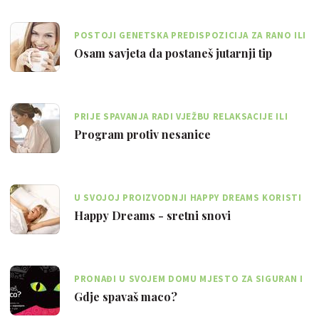
POSTOJI GENETSKA PREDISPOZICIJA ZA RANO ILI
KASNO BUĐENJE
Osam savjeta da postaneš jutarnji tip
PRIJE SPAVANJA RADI VJEŽBU RELAKSACIJE ILI
SVOJU VJEŽBU IMAGINACIJE
Program protiv nesanice
U SVOJOJ PROIZVODNJI HAPPY DREAMS KORISTI
NAJMODERNIJU TEHNOLOGIJU
Happy Dreams - sretni snovi
PRONAĐI U SVOJEM DOMU MJESTO ZA SIGURAN I
DOBAR SAN!
Gdje spavaš maco?