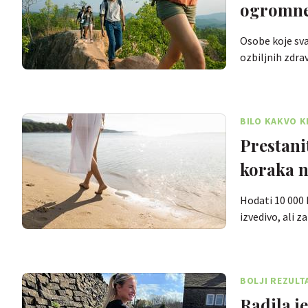
ogromne 
Osobe koje sva
ozbiljnih zdr
BILO KAKVO K
Prestani
koraka n
Hodati 10 000 k
izvedivo, ali z
BOLJI REZULT
Radila je