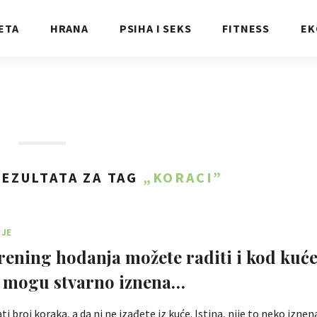
ETA
HRANA
PSIHA I SEKS
FITNESS
EK
EZULTATA ZA TAG
„KORACI”
JE
ening hodanja možete raditi i kod kuće
i mogu stvarno iznena…
 broj koraka, a da ni ne izađete iz kuće. Istina, nije to neko iznen