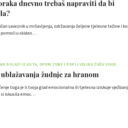
oraka dnevno trebaš napraviti da bi
la?
čan saveznik u mršavljenju, održavanju željene tjelesne težine i kon
 pomoći u skidan…
AD DOLAZI IZ USTA, OPERI ZUBE I POPIJ VELIKU ČAŠU VODE
 ublažavanja žudnje za hranom
nje toga je li tvoja glad emocionalna ili tjelesna iziskuje vježbanj
o si iskusila emoc…