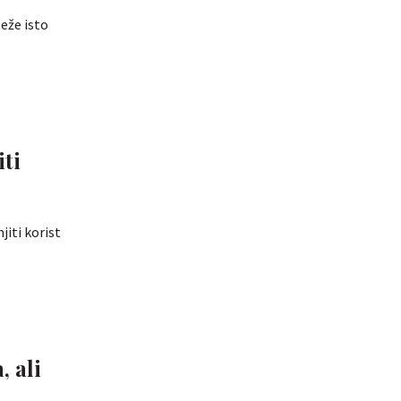
teže isto
ti
iti korist
, ali