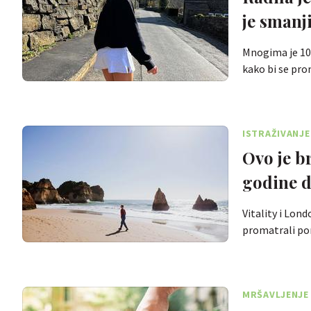
je smanj
Mnogima je 10.
kako bi se pr
ISTRAŽIVANJE
Ovo je br
godine d
Vitality i Lon
promatrali po
MRŠAVLJENJE