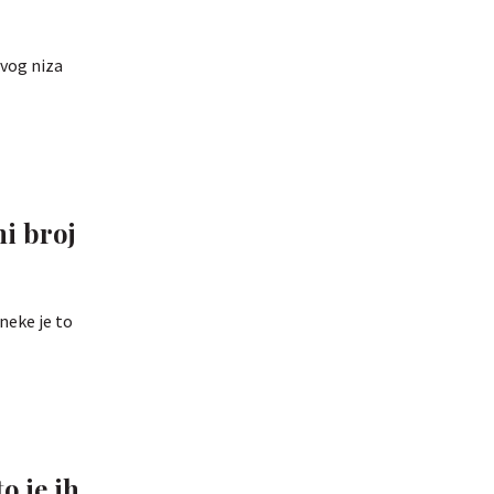
avog niza
ni broj
 neke je to
o je ih