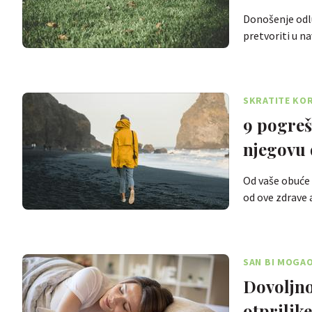
Donošenje odlu
pretvoriti u na
SKRATITE KO
9 pogreš
njegovu 
Od vaše obuće 
od ove zdrave 
SAN BI MOGAO
Dovoljno 
otprilik