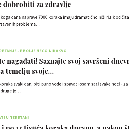
dobrobiti za zdravlje
koga dana naprave 7000 koraka imaju dramatično niži rizik od čit
avstvenih problema…
RETANJE JE BOLJE NEGO NIKAKVO
te nagađati! Saznajte svoj savršeni dnev
a temelju svoje…
oraka svaki dan, piti puno vode i spavati osam sati svake noći - za
a druge je…
ATI U TERETANI
 i po 12 tisuća koraka dnevno, a nakon št