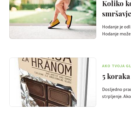
Koliko k
smršavje
Hodanje je odli
Hodanje može
AKO TVOJA GL
5 koraka
Dosljedno praće
strpljenje. Ak