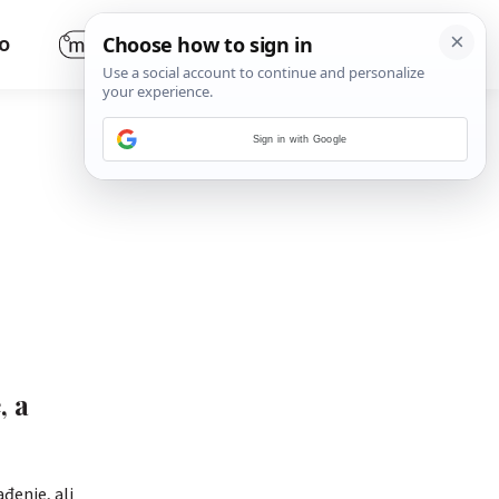
O
Sign in with Google
, a
ađenje, ali