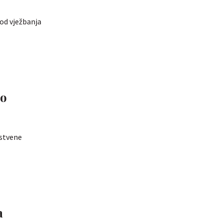
 od vježbanja
no
vstvene
a