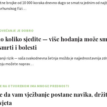
tne brojke od 10 000 koraka dnevno dugo se smatra jednim od najb
 vrhunskog fizi…
POVEĆANJE JE DOBRO
no koliko sjedite — više hodanja može sm
smrti i bolesti
anji rizik — vaša svakodnevna šetnja možda je najjednostavnija zd
koju možete naprav…
E NA OTVORENOM IMA MNOGE PREDNOSTI
te da vam vježbanje postane navika, držit
vjeta