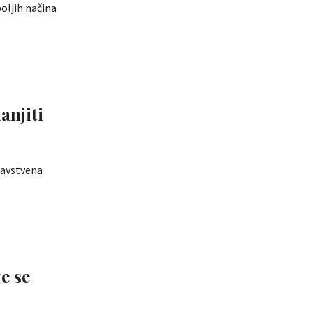
oljih načina
anjiti
ravstvena
e se