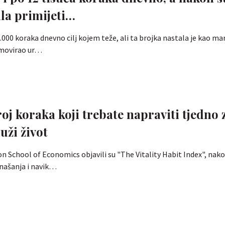
ila primijeti…
000 koraka dnevno cilj kojem teže, ali ta brojka nastala je kao mar
omovirao ur…
oj koraka koji trebate napraviti tjedno 
uži život
don School of Economics objavili su "The Vitality Habit Index", nako
našanja i navik…