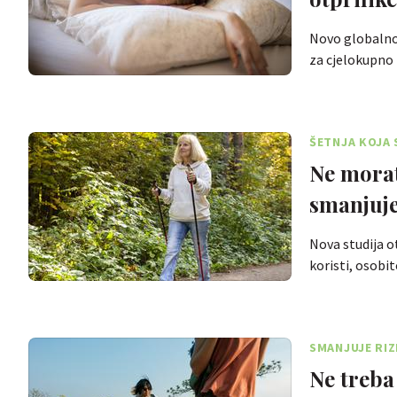
Novo globalno 
za cjelokupno 
ŠETNJA KOJA 
Ne morat
smanjuje
Nova studija o
koristi, osobit
SMANJUJE RIZ
Ne treba