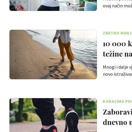
ovaj način mož
ZNATNO MANJ
10 000 k
težine n
Mnogi i dalje v
novo istraživ
KORACIMA PR
Zaboravi
dnevno m