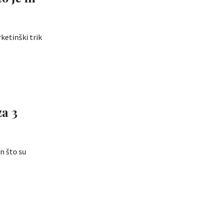
ketinški trik
za 3
n što su