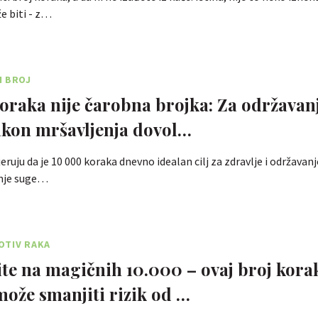
e biti - z…
I BROJ
oraka nije čarobna brojka: Za održavan
akon mršavljenja dovol…
jeruju da je 10 000 koraka dnevno idealan cilj za zdravlje i održavan
anje suge…
OTIV RAKA
te na magičnih 10.000 – ovaj broj kora
ože smanjiti rizik od …