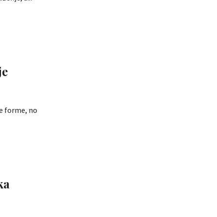
je
je forme, no
ka