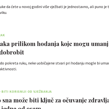
ke da ćete u novoj godini više vježbati je jednostavno, ali puno je 
viku.
RAK
aka prilikom hodanja koje mogu umanji
dobrobit
do pokreta ruku, neke uobičajene stvari pri hodanju mogle bi umanj
aktivnosti.
 BITI KORISNIJI OD VJEŽBANJA
sna može biti ključ za očuvanje zdravlja
e jedna od osam …