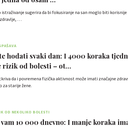
istraživanje sugerira da bi fokusiranje na san moglo biti korisnije
zdravlje, …
SPAŠAVA
e hodati svaki dan: I 4000 koraka tjed
 rizik od bolesti – ot…
tkriva da i povremena fizička aktivnost može imati značajne zdra
o za starije žene.
IK OD NEKOLIKO BOLESTI
 vam 10 000 dnevno: I manje koraka im