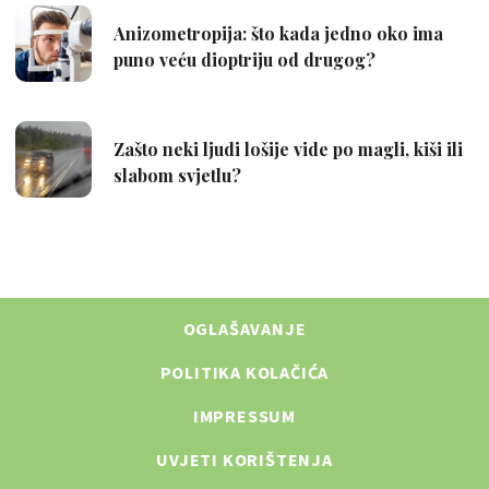
OGLAŠAVANJE
POLITIKA KOLAČIĆA
IMPRESSUM
UVJETI KORIŠTENJA