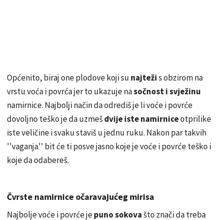
Općenito, biraj one plodove koji su
najteži
s obzirom na
vrstu voća i povrća jer to ukazuje na
sočnost i svježinu
namirnice. Najbolji način da odrediš je li voće i povrće
dovoljno teško je da uzmeš
dvije iste namirnice
otprilike
iste veličine i svaku staviš u jednu ruku. Nakon par takvih
''vaganja'' bit će ti posve jasno koje je voće i povrće teško i
koje da odabereš.
Čvrste namirnice očaravajućeg mirisa
Najbolje voće i povrće je
puno sokova
što znači da treba