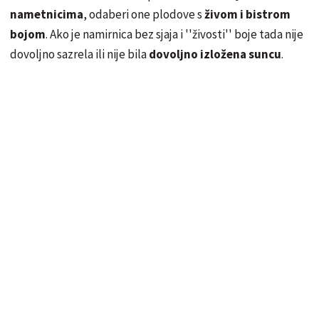
nametnicima
, odaberi one plodove s
živom i bistrom
bojom
. Ako je namirnica bez sjaja i ''živosti'' boje tada nije
dovoljno
sazrela
ili nije bila
dovoljno izložena suncu
.