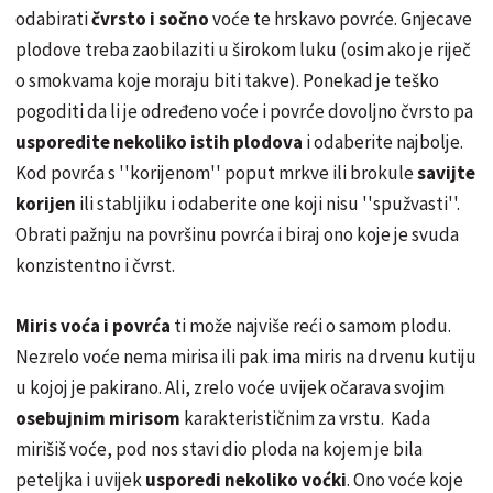
odabirati
čvrsto i sočno
voće te hrskavo povrće. Gnjecave
plodove treba zaobilaziti u širokom luku (osim ako je riječ
o smokvama koje moraju biti takve). Ponekad je teško
pogoditi da li je određeno voće i povrće dovoljno čvrsto pa
usporedite nekoliko istih plodova
i odaberite najbolje.
Kod povrća s ''korijenom'' poput mrkve ili brokule
savijte
korijen
ili stabljiku i odaberite one koji nisu ''spužvasti''.
Obrati pažnju na površinu povrća i biraj ono koje je svuda
konzistentno i čvrst.
Miris voća i povrća
ti može najviše reći o samom plodu.
Nezrelo voće nema mirisa ili pak ima miris na drvenu kutiju
u kojoj je pakirano. Ali, zrelo voće uvijek očarava svojim
osebujnim mirisom
karakterističnim za vrstu. Kada
mirišiš voće, pod nos stavi dio ploda na kojem je bila
peteljka i uvijek
usporedi nekoliko voćki
. Ono voće koje