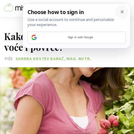
06. OŽUJKA 2013.
Kako odabrati kvalitetno
Sign in with Google
voće i povrće?
PIŠE
SANDRA KRSTEV BARAĆ, MAG. NUTR.