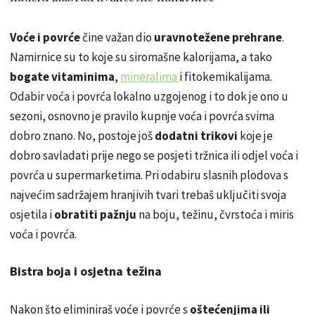
Voće i povrće
čine važan dio
uravnotežene prehrane
.
Namirnice su to koje su siromašne kalorijama, a tako
bogate vitaminima
,
mineralima
i fitokemikalijama.
Odabir voća i povrća lokalno uzgojenog i to dok je ono u
sezoni, osnovno je pravilo kupnje voća i povrća svima
dobro znano. No, postoje još
dodatni trikovi
koje je
dobro savladati prije nego se posjeti tržnica ili odjel voća i
povrća u supermarketima. Pri odabiru slasnih plodova s
najvećim sadržajem hranjivih tvari trebaš uključiti svoja
osjetila i
obratiti pažnju
na boju, težinu, čvrstoća i miris
voća i povrća.
Bistra boja i osjetna težina
Nakon što eliminiraš voće i povrće s
oštećenjima ili