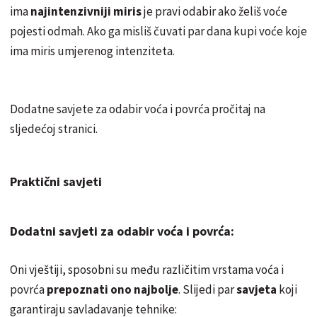
ima
najintenzivniji
miris
je pravi odabir
ako
želiš voće
pojesti odmah. Ako ga misliš čuvati par dana kupi voće koje
ima miris umjerenog
intenziteta
.
Dodatne savjete za odabir voća i povrća pročitaj na
sljedećoj stranici.
Praktični savjeti
Dodatni savjeti za odabir voća i povrća:
Oni vještiji, sposobni su među različitim vrstama voća i
povrća
prepoznati ono najbolje
. Slijedi par
savjeta
koji
garantiraju savladavanje tehnike: