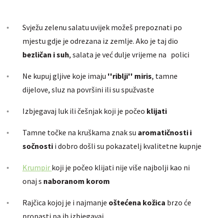
Svježu zelenu salatu uvijek možeš prepoznati po
mjestu gdje je odrezana iz zemlje. Ako je taj dio
bezličan i suh
, salata je već dulje vrijeme na polici
Ne kupuj gljive koje
imaju
''riblji'' miris
, tamne
dijelove, sluz na površini ili su spužvaste
Izbjegavaj luk ili češnjak koji je počeo
klijati
Tamne točke na kruškama znak su
aromatičnosti i
sočnosti
i dobro došli su pokazatelj kvalitetne kupnje
Krumpir
koji je počeo klijati nije više najbolji kao ni
onaj s
naboranom korom
Rajčica kojoj je i najmanje
oštećena kožica
brzo će
propasti pa ih izbjegavaj